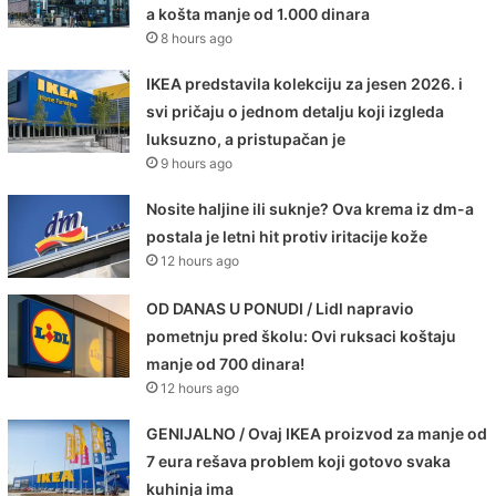
a košta manje od 1.000 dinara
8 hours ago
IKEA predstavila kolekciju za jesen 2026. i
svi pričaju o jednom detalju koji izgleda
luksuzno, a pristupačan je
9 hours ago
Nosite haljine ili suknje? Ova krema iz dm-a
postala je letni hit protiv iritacije kože
12 hours ago
OD DANAS U PONUDI / Lidl napravio
pometnju pred školu: Ovi ruksaci koštaju
manje od 700 dinara!
12 hours ago
GENIJALNO / Ovaj IKEA proizvod za manje od
7 eura rešava problem koji gotovo svaka
kuhinja ima