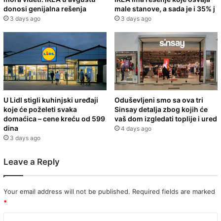
donosi genijalna rešenja
male stanove, a sada je i 35% j
3 days ago
3 days ago
U Lidl stigli kuhinjski uređaji
Oduševljeni smo sa ova tri
koje će poželeti svaka
Sinsay detalja zbog kojih će
domaćica – cene kreću od 599
vaš dom izgledati toplije i ured
dina
4 days ago
3 days ago
Leave a Reply
Your email address will not be published.
Required fields are marked
*
C