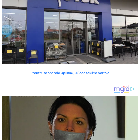
--- Preuzmite android aplikaciju Sandzaklive portala ---