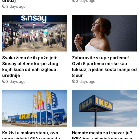
uređaj
3 days ago
3 days ago
Svaka žena će ih poželjeti:
Zaboravite skupe parfeme!
Sinsay pletene korpe zbog
Ovih 6 parfema miriše kao
kojih kuća odmah izgleda
luksuz, a jedan košta manje od
urednije
8 eur
3 days ago
3 days ago
Ko živi u malom stanu, ovo
Nemate mesta za trpezariju?
mora videti: IKEA u avgustu
IKEA ima rešenje koje osvaja