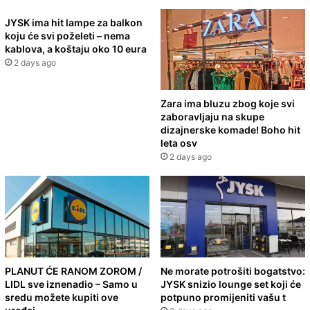
JYSK ima hit lampe za balkon
koju će svi poželeti – nema
kablova, a koštaju oko 10 eura
2 days ago
Zara ima bluzu zbog koje svi
zaboravljaju na skupe
dizajnerske komade! Boho hit
leta osv
2 days ago
PLANUT ĆE RANOM ZOROM /
Ne morate potrošiti bogatstvo:
LIDL sve iznenadio – Samo u
JYSK snizio lounge set koji će
sredu možete kupiti ove
potpuno promijeniti vašu t