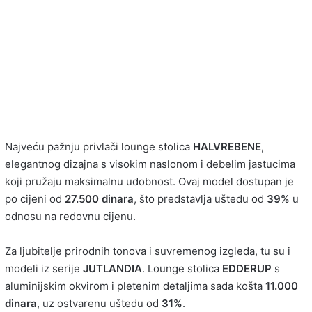
Najveću pažnju privlači lounge stolica
HALVREBENE
,
elegantnog dizajna s visokim naslonom i debelim jastucima
koji pružaju maksimalnu udobnost. Ovaj model dostupan je
po cijeni od
27.500 dinara
, što predstavlja uštedu od
39%
u
odnosu na redovnu cijenu.
Za ljubitelje prirodnih tonova i suvremenog izgleda, tu su i
modeli iz serije
JUTLANDIA
. Lounge stolica
EDDERUP
s
aluminijskim okvirom i pletenim detaljima sada košta
11.000
dinara
, uz ostvarenu uštedu od
31%
.