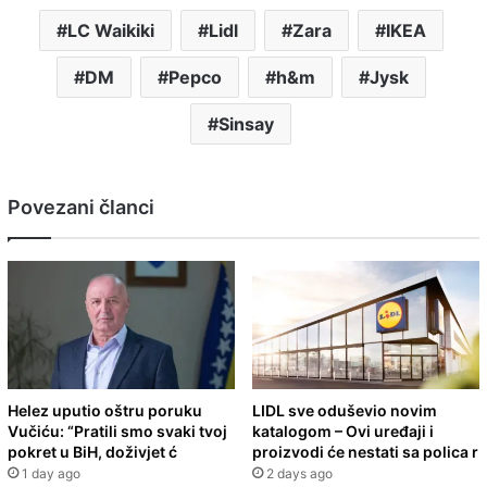
LC Waikiki
Lidl
Zara
IKEA
DM
Pepco
h&m
Jysk
Sinsay
Povezani članci
Helez uputio oštru poruku
LIDL sve oduševio novim
Vučiću: “Pratili smo svaki tvoj
katalogom – Ovi uređaji i
pokret u BiH, doživjet ć
proizvodi će nestati sa polica r
1 day ago
2 days ago