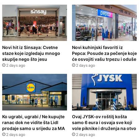
Novi hit iz Sinsaya: Cvetne
Novi kuhinjski favoriti iz
staze koje izgledaju mnogo
Pepca: Posude za pečenje koje
skuplje nego što jesu
će osvojiti vašu trpezu i oduše
2 days ago
2 days ago
Ko ugrabi, ugrabi / Ne kupujte
Ovaj JYSK-ov roštilj košta
ranac dok ne vidite šta Lidl
samo 6 eura i osvaja sve koji
prodaje samo u srijedu za MA
vole piknike i druženja na otvo
2 days ago
2 days ago