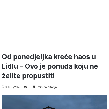
Od ponedjeljka kreće haos u
Lidlu – Ovo je ponuda koju ne
želite propustiti
09/05/2026
0
1 minuta čitanja