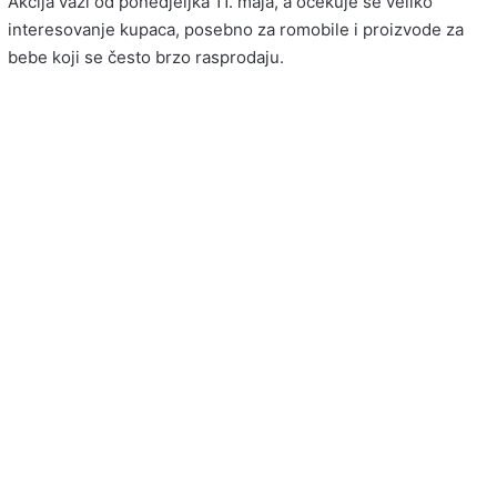
Akcija važi od ponedjeljka 11. maja, a očekuje se veliko
interesovanje kupaca, posebno za romobile i proizvode za
bebe koji se često brzo rasprodaju.