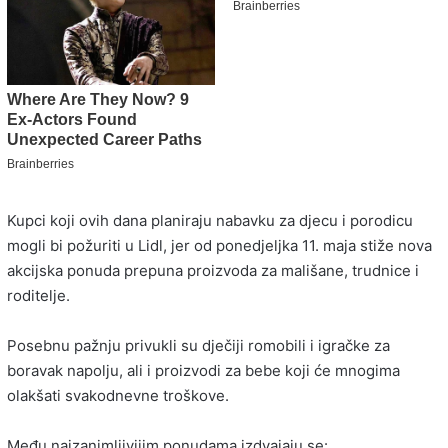
Kupci koji ovih dana planiraju nabavku za djecu i porodicu
mogli bi požuriti u
Lidl
, jer od ponedjeljka 11. maja stiže nova
akcijska ponuda prepuna proizvoda za mališane, trudnice i
roditelje.
Posebnu pažnju privukli su dječiji romobili i igračke za
boravak napolju, ali i proizvodi za bebe koji će mnogima
olakšati svakodnevne troškove.
Među najzanimljivijim ponudama izdvajaju se: