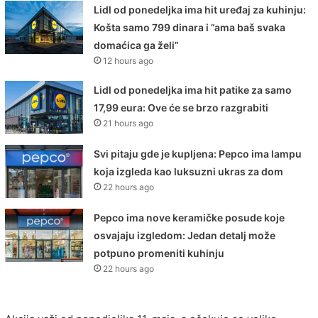
Lidl od ponedeljka ima hit uređaj za kuhinju:
Košta samo 799 dinara i ”ama baš svaka
domaćica ga želi”
12 hours ago
Lidl od ponedeljka ima hit patike za samo
17,99 eura: Ove će se brzo razgrabiti
21 hours ago
Svi pitaju gde je kupljena: Pepco ima lampu
koja izgleda kao luksuzni ukras za dom
22 hours ago
Pepco ima nove keramičke posude koje
osvajaju izgledom: Jedan detalj može
potpuno promeniti kuhinju
22 hours ago