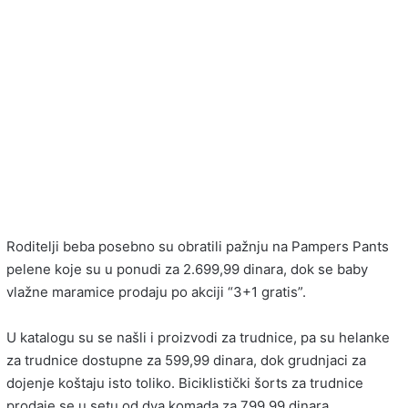
Roditelji beba posebno su obratili pažnju na Pampers Pants
pelene koje su u ponudi za 2.699,99 dinara, dok se baby
vlažne maramice prodaju po akciji “3+1 gratis”.
U katalogu su se našli i proizvodi za trudnice, pa su helanke
za trudnice dostupne za 599,99 dinara, dok grudnjaci za
dojenje koštaju isto toliko. Biciklistički šorts za trudnice
prodaje se u setu od dva komada za 799,99 dinara.