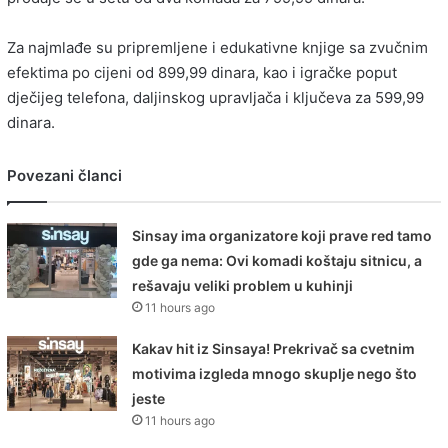
Za najmlađe su pripremljene i edukativne knjige sa zvučnim
efektima po cijeni od 899,99 dinara, kao i igračke poput
dječijeg telefona, daljinskog upravljača i ključeva za 599,99
dinara.
Povezani članci
Sinsay ima organizatore koji prave red tamo
gde ga nema: Ovi komadi koštaju sitnicu, a
rešavaju veliki problem u kuhinji
11 hours ago
Kakav hit iz Sinsaya! Prekrivač sa cvetnim
motivima izgleda mnogo skuplje nego što
jeste
11 hours ago