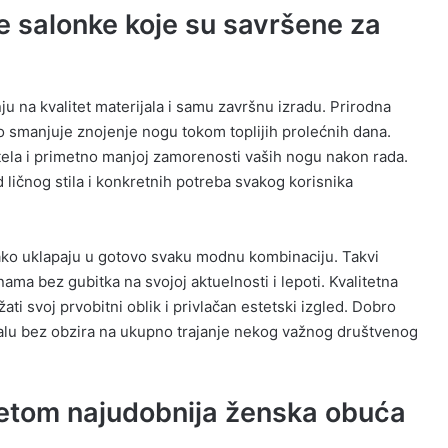
e salonke koje su savršene za
u na kvalitet materijala i samu završnu izradu. Prirodna
 smanjuje znojenje nogu tokom toplijih prolećnih dana.
tela i primetno manjoj zamorenosti vaših nogu nakon rada.
ličnog stila i konkretnih potreba svakog korisnika
lako uklapaju u gotovo svaku modnu kombinaciju. Takvi
ama bez gubitka na svojoj aktuelnosti i lepoti. Kvalitetna
ti svoj prvobitni oblik i privlačan estetski izgled. Dobro
lu bez obzira na ukupno trajanje nekog važnog društvenog
petom najudobnija ženska obuća