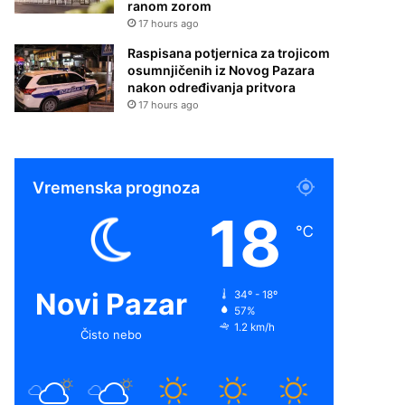
ranom zorom
17 hours ago
Raspisana potjernica za trojicom
osumnjičenih iz Novog Pazara
nakon određivanja pritvora
17 hours ago
Vremenska prognoza
18
℃
Novi Pazar
34º - 18º
57%
1.2 km/h
Čisto nebo