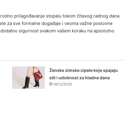
prirodno prilagođavanje stopalu tokom čitavog radnog dana
pele za sve formalne događaje i veoma važne poslovne
ju dodatnu sigurnost svakom vašem koraku na apsolutno
Ženske zimske cipele koje spajaju
stil i udobnost za hladne dane
18/12/2025