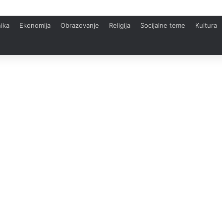
ika
Ekonomija
Obrazovanje
Religija
Socijalne teme
Kultura