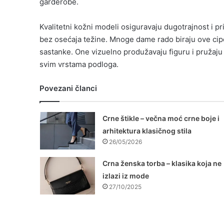
garderobe.
Kvalitetni kožni modeli osiguravaju dugotrajnost i 
bez osećaja težine. Mnoge dame rado biraju ove ci
sastanke. One vizuelno produžavaju figuru i pruža
svim vrstama podloga.
Povezani članci
Crne štikle – večna moć crne boje i
arhitektura klasičnog stila
26/05/2026
Crna ženska torba – klasika koja ne
izlazi iz mode
27/10/2025