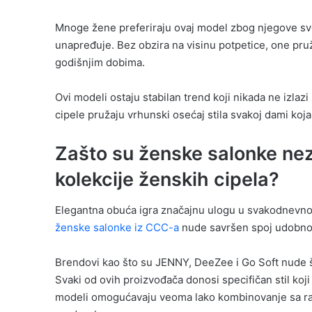
Mnoge žene preferiraju ovaj model zbog njegove sves
unapređuje. Bez obzira na visinu potpetice, one pru
godišnjim dobima.
Ovi modeli ostaju stabilan trend koji nikada ne izla
cipele pružaju vrhunski osećaj stila svakoj dami koja
Zašto su ženske salonke nez
kolekcije ženskih cipela?
Elegantna obuća igra značajnu ulogu u svakodnevnom
ženske salonke iz CCC-a
nude savršen spoj udobnos
Brendovi kao što su JENNY, DeeZee i Go Soft nude š
Svaki od ovih proizvođača donosi specifičan stil koji
modeli omogućavaju veoma lako kombinovanje sa razl