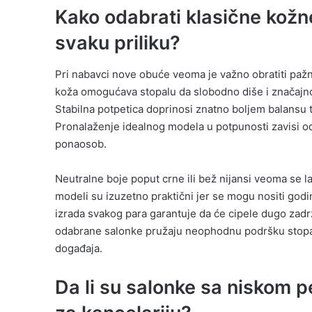
Kako odabrati klasične kožn
svaku priliku?
Pri nabavci nove obuće veoma je važno obratiti pažnj
koža omogućava stopalu da slobodno diše i značajno
Stabilna potpetica doprinosi znatno boljem balansu 
Pronalaženje idealnog modela u potpunosti zavisi od 
ponaosob.
Neutralne boje poput crne ili bež nijansi veoma se 
modeli su izuzetno praktični jer se mogu nositi godin
izrada svakog para garantuje da će cipele dugo zadrža
odabrane salonke pružaju neophodnu podršku stopa
događaja.
Da li su salonke sa niskom 