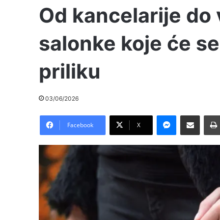
Od kancelarije do
salonke koje će se
priliku
03/06/2026
Messenger
Pošalji preko E-Maila
Facebook
X