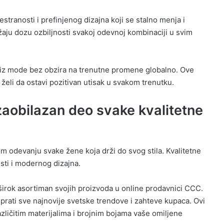
tranosti i prefinjenog dizajna koji se stalno menja i
žaju dozu ozbiljnosti svakoj odevnoj kombinaciji u svim
zi iz mode bez obzira na trenutne promene globalno. Ove
 želi da ostavi pozitivan utisak u svakom trenutku.
aobilazan deo svake kvalitetne
 odevanju svake žene koja drži do svog stila. Kvalitetne
ti i modernog dizajna.
irok asortiman svojih proizvoda u online prodavnici CCC.
 prati sve najnovije svetske trendove i zahteve kupaca. Ovi
ičitim materijalima i brojnim bojama vaše omiljene