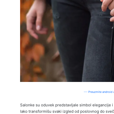
--- Preuzmite android a
Salonke su oduvek predstavljale simbol elegancije i
lako transformišu svaki izgled od poslovnog do sve