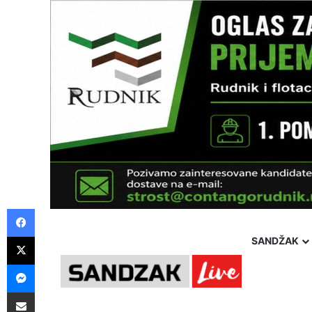
Facebook
X
SANDŽAK
Messenger
Pošalji preko E-Maila