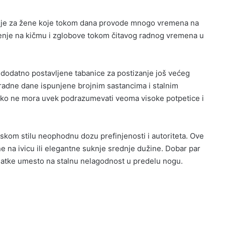
šenje za žene koje tokom dana provode mnogo vremena na
nje na kičmu i zglobove tokom čitavog radnog vremena u
 dodatno postavljene tabanice za postizanje još većeg
radne dane ispunjene brojnim sastancima i stalnim
ikako ne mora uvek podrazumevati veoma visoke potpetice i
ijskom stilu neophodnu dozu prefinjenosti i autoriteta. Ove
e na ivicu ili elegantne suknje srednje dužine. Dobar par
atke umesto na stalnu nelagodnost u predelu nogu.