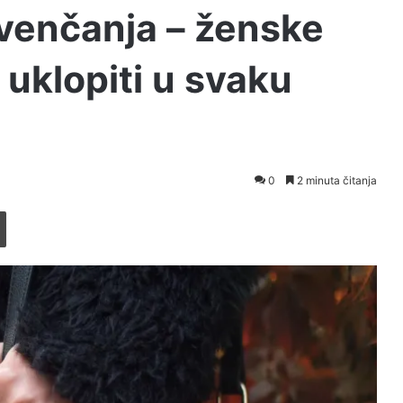
 venčanja – ženske
 uklopiti u svaku
0
2 minuta čitanja
Printaj