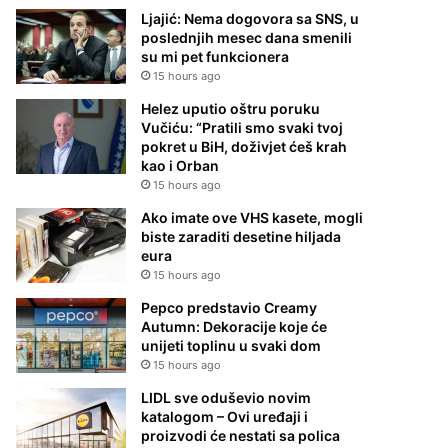
Ljajić: Nema dogovora sa SNS, u
poslednjih mesec dana smenili
su mi pet funkcionera
15 hours ago
Helez uputio oštru poruku
Vučiću: “Pratili smo svaki tvoj
pokret u BiH, doživjet ćeš krah
kao i Orban
15 hours ago
Ako imate ove VHS kasete, mogli
biste zaraditi desetine hiljada
eura
15 hours ago
Pepco predstavio Creamy
Autumn: Dekoracije koje će
unijeti toplinu u svaki dom
15 hours ago
LIDL sve oduševio novim
katalogom – Ovi uređaji i
proizvodi će nestati sa polica