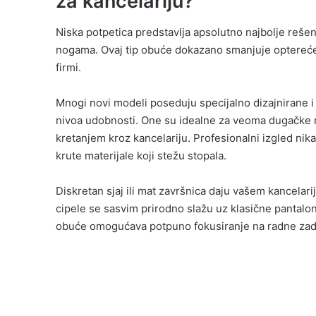
za kancelariju?
Niska potpetica predstavlja apsolutno najbolje re
nogama. Ovaj tip obuće dokazano smanjuje optereće
firmi.
Mnogi novi modeli poseduju specijalno dizajnirane i
nivoa udobnosti. One su idealne za veoma dugačke 
kretanjem kroz kancelariju. Profesionalni izgled n
krute materijale koji stežu stopala.
Diskretan sjaj ili mat završnica daju vašem kancelar
cipele se sasvim prirodno slažu uz klasične pantalon
obuće omogućava potpuno fokusiranje na radne zad