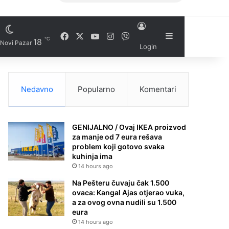
Facebook
X
YouTube
Instagram
Viber
Sidebar
℃
18
Novi Pazar
Login
Nedavno
Popularno
Komentari
GENIJALNO / Ovaj IKEA proizvod
za manje od 7 eura rešava
problem koji gotovo svaka
kuhinja ima
14 hours ago
Na Pešteru čuvaju čak 1.500
ovaca: Kangal Ajas otjerao vuka,
a za ovog ovna nudili su 1.500
eura
14 hours ago