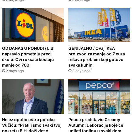
OD DANAS U PONUDI / Lidl
GENIJALNO / Ovaj IKEA
napravio pometnju pred
proizvod za manje od 7 eura
školu: Ovi ruksaci koštaju
rešava problem koji gotovo
manje od 700
svaka kuhin
2 days ago
3 days ago
Helez uputio oštru poruku
Pepco predstavio Creamy
Vučiću: “Pratili smo svaki tvoj
Autumn: Dekoracije koje će
pokret u BiH, doživjet ć
unijeti toplinu u svaki dom