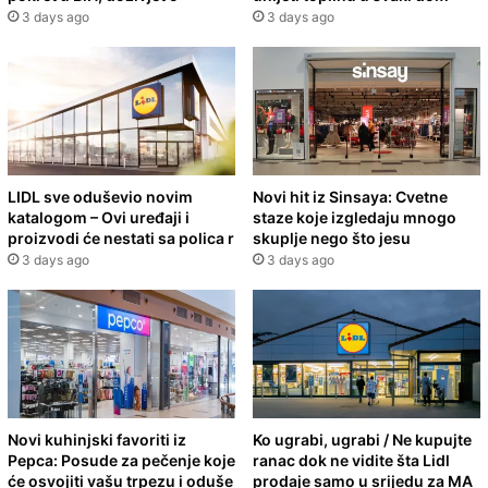
3 days ago
3 days ago
LIDL sve oduševio novim
Novi hit iz Sinsaya: Cvetne
katalogom – Ovi uređaji i
staze koje izgledaju mnogo
proizvodi će nestati sa polica r
skuplje nego što jesu
3 days ago
3 days ago
Novi kuhinjski favoriti iz
Ko ugrabi, ugrabi / Ne kupujte
Pepca: Posude za pečenje koje
ranac dok ne vidite šta Lidl
će osvojiti vašu trpezu i oduše
prodaje samo u srijedu za MA