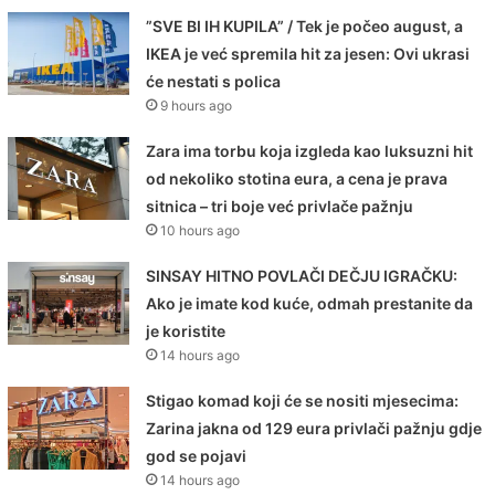
”SVE BI IH KUPILA” / Tek je počeo august, a
IKEA je već spremila hit za jesen: Ovi ukrasi
će nestati s polica
9 hours ago
Zara ima torbu koja izgleda kao luksuzni hit
od nekoliko stotina eura, a cena je prava
sitnica – tri boje već privlače pažnju
10 hours ago
SINSAY HITNO POVLAČI DEČJU IGRAČKU:
Ako je imate kod kuće, odmah prestanite da
je koristite
14 hours ago
Stigao komad koji će se nositi mjesecima:
Zarina jakna od 129 eura privlači pažnju gdje
god se pojavi
14 hours ago