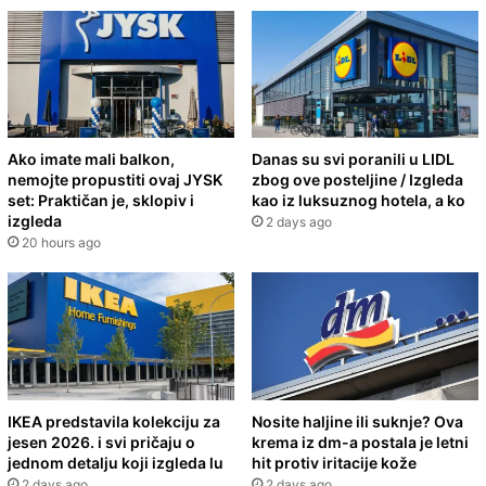
Ako imate mali balkon,
Danas su svi poranili u LIDL
nemojte propustiti ovaj JYSK
zbog ove posteljine / Izgleda
set: Praktičan je, sklopiv i
kao iz luksuznog hotela, a ko
izgleda
2 days ago
20 hours ago
IKEA predstavila kolekciju za
Nosite haljine ili suknje? Ova
jesen 2026. i svi pričaju o
krema iz dm-a postala je letni
jednom detalju koji izgleda lu
hit protiv iritacije kože
2 days ago
2 days ago