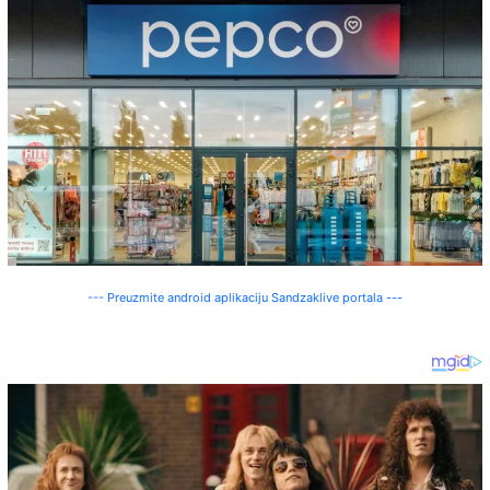
--- Preuzmite android aplikaciju Sandzaklive portala ---