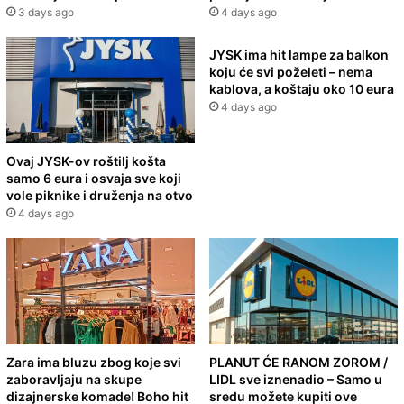
3 days ago
4 days ago
JYSK ima hit lampe za balkon
koju će svi poželeti – nema
kablova, a koštaju oko 10 eura
4 days ago
Ovaj JYSK-ov roštilj košta
samo 6 eura i osvaja sve koji
vole piknike i druženja na otvo
4 days ago
Zara ima bluzu zbog koje svi
PLANUT ĆE RANOM ZOROM /
zaboravljaju na skupe
LIDL sve iznenadio – Samo u
dizajnerske komade! Boho hit
sredu možete kupiti ove