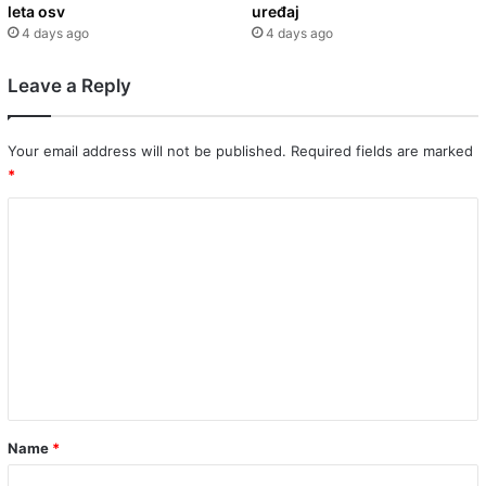
leta osv
uređaj
4 days ago
4 days ago
Leave a Reply
Your email address will not be published.
Required fields are marked
*
C
o
m
m
e
n
t
*
Name
*