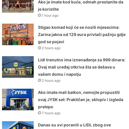
Ako je imate kod kuće, odmah prestanite da
je koristite
1 hour ago
Stigao komad koji će se nositi mjesecima:
Zarina jakna od 129 eura privlači pažnju gdje
god se pojavi
2 hours ago
Lidl trenutno ima iznenađenje za 999 dinara:
Ovaj mali uređaj otkriva šta se dešava u
vašem domu i napolju
2 hours ago
Ako imate mali balkon, nemojte propustiti
ovaj JYSK set: Praktičan je, sklopiv i izgleda
prelepo
7 hours ago
Danas su svi poranili u LIDL zbog ove