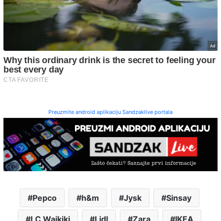
Preuzmite android aplikaciju Sandzaklive portala
Pepco
h&m
Jysk
Sinsay
LC Waikiki
Lidl
Zara
IKEA