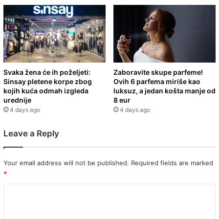
Svaka žena će ih poželjeti:
Zaboravite skupe parfeme!
Sinsay pletene korpe zbog
Ovih 6 parfema miriše kao
kojih kuća odmah izgleda
luksuz, a jedan košta manje od
urednije
8 eur
4 days ago
4 days ago
Leave a Reply
Your email address will not be published.
Required fields are marked
*
C
o