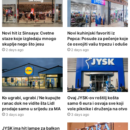
Novi hit iz Sinsaya: Cvetne
Novi kuhinjski favoriti iz
staze koje izgledaju mnogo
Pepca: Posude za pečenje koje
skuplje nego što jesu
će osvojiti vašu trpezu i oduše
2 days ago
2 days ago
Ko ugrabi, ugrabi / Ne kupujte
Ovaj JYSK-ov roštilj košta
ranac dok ne vidite šta Lidl
samo 6 eura i osvaja sve koji
prodaje samo u srijedu za MA
vole piknike i druženja na otvo
3 days ago
3 days ago
JYSK ima hit lampe za balkon