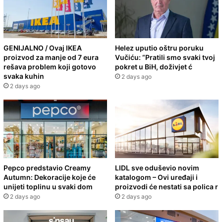
GENIJALNO / Ovaj IKEA
Helez uputio oštru poruku
proizvod za manje od 7 eura
Vučiću: “Pratili smo svaki tvoj
rešava problem koji gotovo
pokret u BiH, doživjet ć
svaka kuhin
2 days ago
2 days ago
Pepco predstavio Creamy
LIDL sve oduševio novim
Autumn: Dekoracije koje će
katalogom – Ovi uređaji i
unijeti toplinu u svaki dom
proizvodi će nestati sa polica r
2 days ago
2 days ago