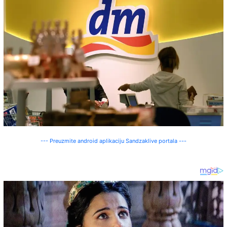
--- Preuzmite android aplikaciju Sandzaklive portala ---