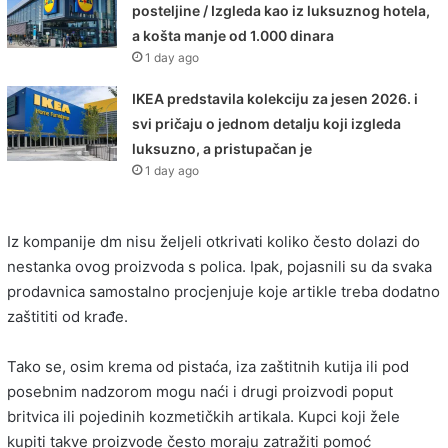
posteljine / Izgleda kao iz luksuznog hotela,
a košta manje od 1.000 dinara
1 day ago
IKEA predstavila kolekciju za jesen 2026. i
svi pričaju o jednom detalju koji izgleda
luksuzno, a pristupačan je
1 day ago
Iz kompanije dm nisu željeli otkrivati koliko često dolazi do
nestanka ovog proizvoda s polica. Ipak, pojasnili su da svaka
prodavnica samostalno procjenjuje koje artikle treba dodatno
zaštititi od krađe.
Tako se, osim krema od pistaća, iza zaštitnih kutija ili pod
posebnim nadzorom mogu naći i drugi proizvodi poput
britvica ili pojedinih kozmetičkih artikala. Kupci koji žele
kupiti takve proizvode često moraju zatražiti pomoć