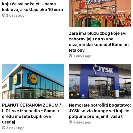
koju će svi poželeti – nema
kablova, a koštaju oko 10 eura
3 days ago
Zara ima bluzu zbog koje svi
zaboravljaju na skupe
dizajnerske komade! Boho hit
leta osv
3 days ago
PLANUT ĆE RANOM ZOROM /
Ne morate potrošiti bogatstvo:
LIDL sve iznenadio – Samo u
JYSK snizio lounge set koji će
sredu možete kupiti ove
potpuno promijeniti vašu t
uređaj
4 days ago
3 days ago