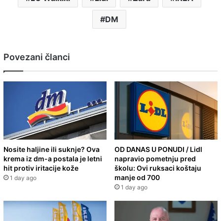
DM
Povezani članci
Nosite haljine ili suknje? Ova
OD DANAS U PONUDI / Lidl
krema iz dm-a postala je letni
napravio pometnju pred
hit protiv iritacije kože
školu: Ovi ruksaci koštaju
manje od 700
1 day ago
1 day ago