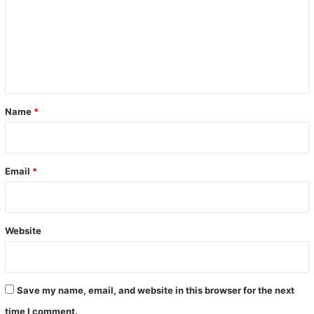
m
m
e
n
t
*
Name
*
Email
*
Website
Save my name, email, and website in this browser for the next
time I comment.