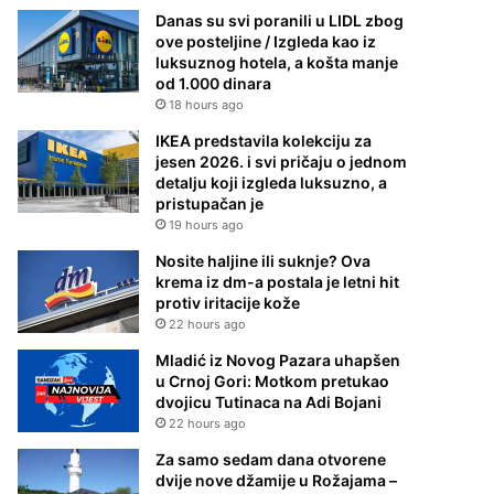
Danas su svi poranili u LIDL zbog
ove posteljine / Izgleda kao iz
luksuznog hotela, a košta manje
od 1.000 dinara
18 hours ago
IKEA predstavila kolekciju za
jesen 2026. i svi pričaju o jednom
detalju koji izgleda luksuzno, a
pristupačan je
19 hours ago
Nosite haljine ili suknje? Ova
krema iz dm-a postala je letni hit
protiv iritacije kože
22 hours ago
Mladić iz Novog Pazara uhapšen
u Crnoj Gori: Motkom pretukao
dvojicu Tutinaca na Adi Bojani
22 hours ago
Za samo sedam dana otvorene
dvije nove džamije u Rožajama –