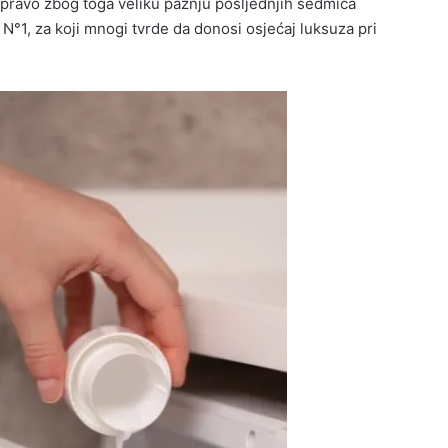
Upravo zbog toga veliku pažnju posljednjih sedmica
°1, za koji mnogi tvrde da donosi osjećaj luksuza pri