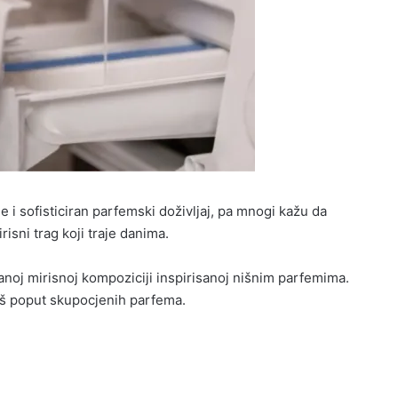
e i sofisticiran parfemski doživljaj, pa mnogi kažu da
isni trag koji traje danima.
anoj mirisnoj kompoziciji inspirisanoj nišnim parfemima.
baš poput skupocjenih parfema.