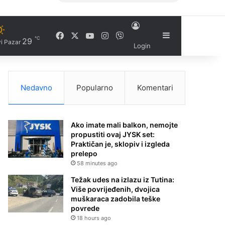
Facebook
X
YouTube
Instagram
Viber
Sidebar
℃
29
i Pazar
Login
Nedavno
Popularno
Komentari
Ako imate mali balkon, nemojte
propustiti ovaj JYSK set:
Praktičan je, sklopiv i izgleda
prelepo
58 minutes ago
Težak udes na izlazu iz Tutina:
Više povrijeđenih, dvojica
muškaraca zadobila teške
povrede
18 hours ago