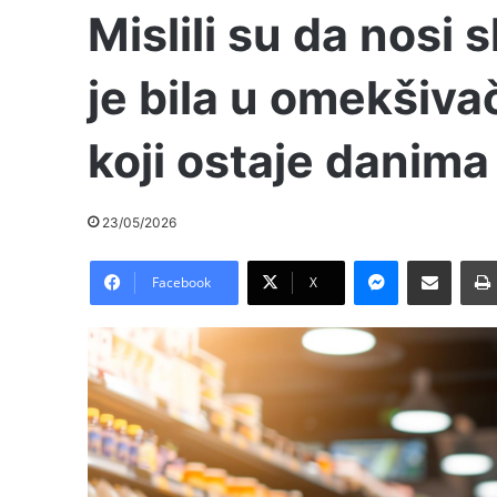
Mislili su da nosi 
je bila u omekšiva
koji ostaje danima
23/05/2026
Messenger
Pošalji preko E-Maila
Facebook
X