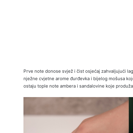
Prve note donose svjež i čist osjećaj zahvaljujući l
nježne cvjetne arome đurđevka i bijelog mošusa koje 
ostaju tople note ambera i sandalovine koje produžava