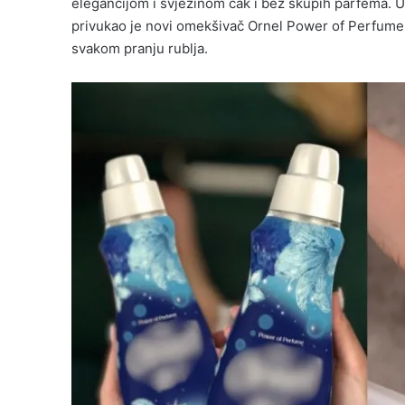
elegancijom i svježinom čak i bez skupih parfema. 
privukao je novi omekšivač Ornel Power of Perfume N
svakom pranju rublja.