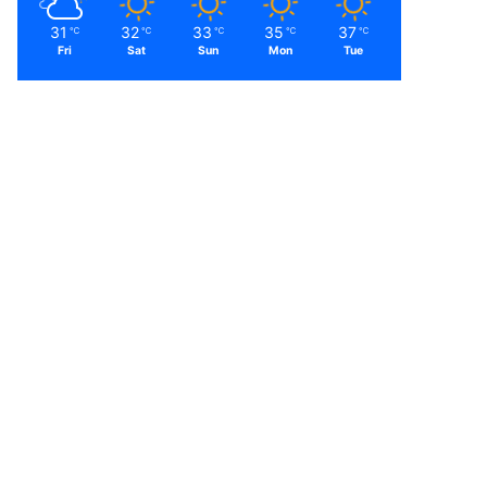
31
32
33
35
37
℃
℃
℃
℃
℃
Fri
Sat
Sun
Mon
Tue