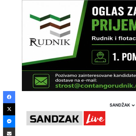
Facebook
X
SANDŽAK
Messenger
Pošalji preko E-Maila