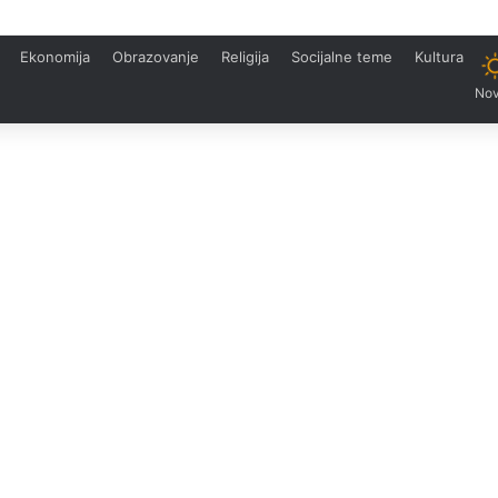
Ekonomija
Obrazovanje
Religija
Socijalne teme
Kultura
Nov