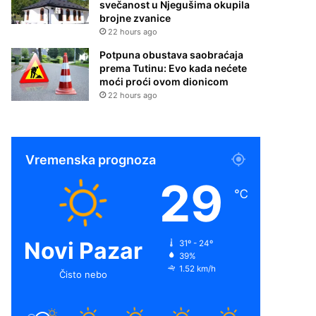
svečanost u Njegušima okupila
brojne zvanice
22 hours ago
Potpuna obustava saobraćaja
prema Tutinu: Evo kada nećete
moći proći ovom dionicom
22 hours ago
Vremenska prognoza
29
℃
Novi Pazar
31º - 24º
39%
1.52 km/h
Čisto nebo