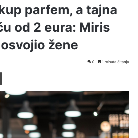
skup parfem, a tajna
ču od 2 eura: Miris
 osvojio žene
0
1 minuta čitanja
Printaj