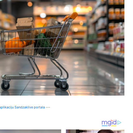
plikaciju Sandzaklive portala ---