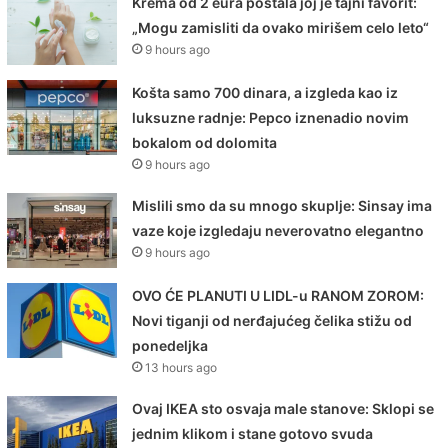
Krema od 2 eura postala joj je tajni favorit:
„Mogu zamisliti da ovako mirišem celo leto“
9 hours ago
Košta samo 700 dinara, a izgleda kao iz
luksuzne radnje: Pepco iznenadio novim
bokalom od dolomita
9 hours ago
Mislili smo da su mnogo skuplje: Sinsay ima
vaze koje izgledaju neverovatno elegantno
9 hours ago
OVO ĆE PLANUTI U LIDL-u RANOM ZOROM:
Novi tiganji od nerđajućeg čelika stižu od
ponedeljka
13 hours ago
Ovaj IKEA sto osvaja male stanove: Sklopi se
jednim klikom i stane gotovo svuda