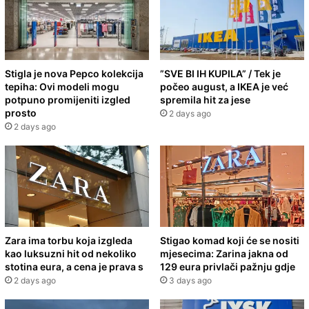
Stigla je nova Pepco kolekcija
”SVE BI IH KUPILA” / Tek je
tepiha: Ovi modeli mogu
počeo august, a IKEA je već
potpuno promijeniti izgled
spremila hit za jese
prosto
2 days ago
2 days ago
Zara ima torbu koja izgleda
Stigao komad koji će se nositi
kao luksuzni hit od nekoliko
mjesecima: Zarina jakna od
stotina eura, a cena je prava s
129 eura privlači pažnju gdje
2 days ago
3 days ago