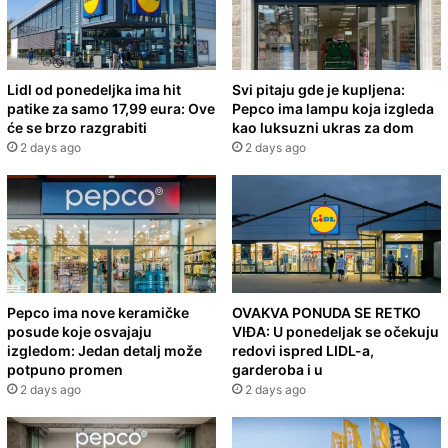
Lidl od ponedeljka ima hit
Svi pitaju gde je kupljena:
patike za samo 17,99 eura: Ove
Pepco ima lampu koja izgleda
će se brzo razgrabiti
kao luksuzni ukras za dom
2 days ago
2 days ago
Pepco ima nove keramičke
OVAKVA PONUDA SE RETKO
posude koje osvajaju
VIĐA: U ponedeljak se očekuju
izgledom: Jedan detalj može
redovi ispred LIDL-a,
potpuno promen
garderoba i u
2 days ago
2 days ago