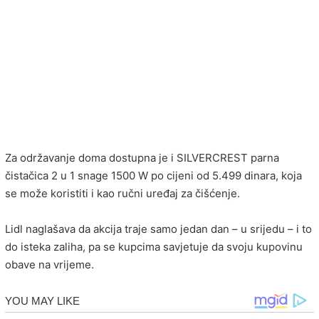
Za održavanje doma dostupna je i SILVERCREST parna
čistačica 2 u 1 snage 1500 W po cijeni od 5.499 dinara, koja
se može koristiti i kao ručni uređaj za čišćenje.
Lidl naglašava da akcija traje samo jedan dan – u srijedu – i to
do isteka zaliha, pa se kupcima savjetuje da svoju kupovinu
obave na vrijeme.