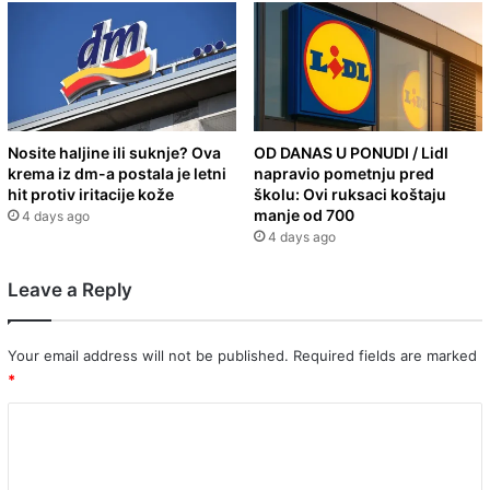
Nosite haljine ili suknje? Ova
OD DANAS U PONUDI / Lidl
krema iz dm-a postala je letni
napravio pometnju pred
hit protiv iritacije kože
školu: Ovi ruksaci koštaju
manje od 700
4 days ago
4 days ago
Leave a Reply
Your email address will not be published.
Required fields are marked
*
C
o
m