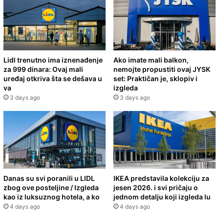
Lidl trenutno ima iznenađenje
Ako imate mali balkon,
za 999 dinara: Ovaj mali
nemojte propustiti ovaj JYSK
uređaj otkriva šta se dešava u
set: Praktičan je, sklopiv i
va
izgleda
3 days ago
3 days ago
Danas su svi poranili u LIDL
IKEA predstavila kolekciju za
zbog ove posteljine / Izgleda
jesen 2026. i svi pričaju o
kao iz luksuznog hotela, a ko
jednom detalju koji izgleda lu
4 days ago
4 days ago