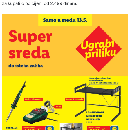
za kupatilo po cijeni od 2.499 dinara.