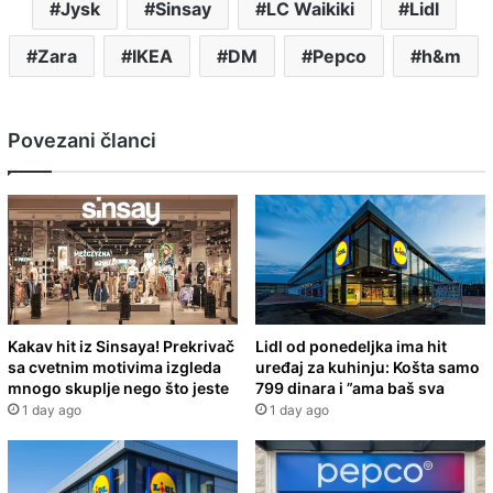
Jysk
Sinsay
LC Waikiki
Lidl
Zara
IKEA
DM
Pepco
h&m
Povezani članci
Kakav hit iz Sinsaya! Prekrivač
Lidl od ponedeljka ima hit
sa cvetnim motivima izgleda
uređaj za kuhinju: Košta samo
mnogo skuplje nego što jeste
799 dinara i ”ama baš sva
1 day ago
1 day ago