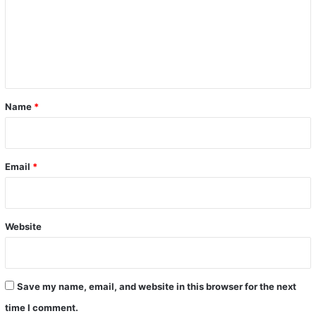
m
e
n
t
*
Name
*
Email
*
Website
Save my name, email, and website in this browser for the next
time I comment.