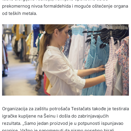
prekomernog nivoa formaldehida i moguće oštećenje organa
od teških metala.
Organizacija za zaštitu potrošača Testačats takođe je testirala
igračke kupljene na Šeinu i došla do zabrinjavajućih
rezultata. „Samo jedan proizvod je u potpunosti ispunjavao
propise. Važno je napomenuti da nismo posebno birali