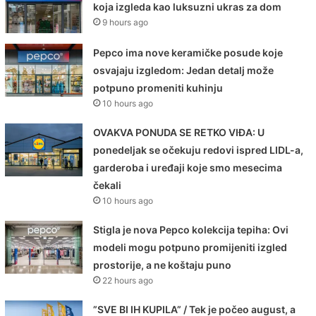
koja izgleda kao luksuzni ukras za dom
9 hours ago
Pepco ima nove keramičke posude koje
osvajaju izgledom: Jedan detalj može
potpuno promeniti kuhinju
10 hours ago
OVAKVA PONUDA SE RETKO VIĐA: U
ponedeljak se očekuju redovi ispred LIDL-a,
garderoba i uređaji koje smo mesecima
čekali
10 hours ago
Stigla je nova Pepco kolekcija tepiha: Ovi
modeli mogu potpuno promijeniti izgled
prostorije, a ne koštaju puno
22 hours ago
”SVE BI IH KUPILA” / Tek je počeo august, a