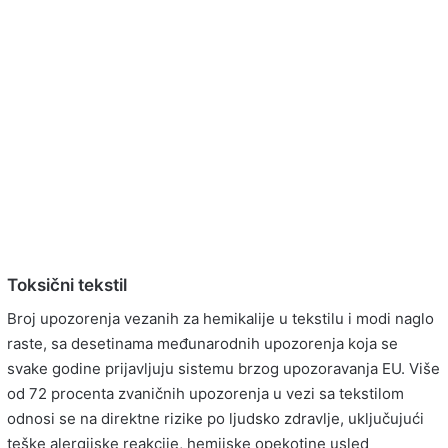
Toksični tekstil
Broj upozorenja vezanih za hemikalije u tekstilu i modi naglo
raste, sa desetinama međunarodnih upozorenja koja se
svake godine prijavljuju sistemu brzog upozoravanja EU. Više
od 72 procenta zvaničnih upozorenja u vezi sa tekstilom
odnosi se na direktne rizike po ljudsko zdravlje, uključujući
teške alergijske reakcije, hemijske opekotine usled