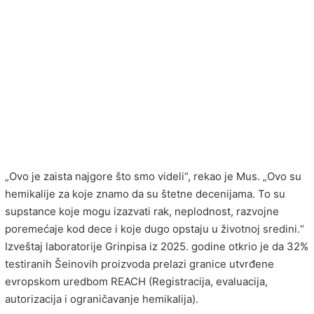
„Ovo je zaista najgore što smo videli“, rekao je Mus. „Ovo su
hemikalije za koje znamo da su štetne decenijama. To su
supstance koje mogu izazvati rak, neplodnost, razvojne
poremećaje kod dece i koje dugo opstaju u životnoj sredini.“
Izveštaj laboratorije Grinpisa iz 2025. godine otkrio je da 32%
testiranih Šeinovih proizvoda prelazi granice utvrđene
evropskom uredbom REACH (Registracija, evaluacija,
autorizacija i ograničavanje hemikalija).