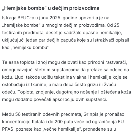
„Hemijske bombe“ u dečjim proizvodima
Istraga BEUC-a u junu 2025. godine upozorila je na
„hemijske bombe“ u mnogim dečjim proizvodima. Od 25
testiranih predmeta, deset je sadržalo opasne hemikalije,
uključujući jedan par dečjih papuča koje su istraživači opisali
kao „hemijsku bombu“.
Telesna toplota i znoj mogu delovati kao prirodni rastvarači,
omogućavajući štetnim supstancama da prelaze sa odeće na
kožu. Ljudi takođe udišu tekstilna vlakna i hemikalije koje se
oslobađaju iz tkanine, a mala deca često grizu ili žvaću
odeću. Toplota, znojenje, dugotrajno nošenje i oštećena koža
mogu dodatno povećati apsorpciju ovih supstanci.
Među 56 testiranih odevnih predmeta, Grinpis je pronašao
koncentracije ftalata i do 200 puta veće od ograničenja EU.
PFAS, poznate kao „večne hemikalije“, pronađene su u