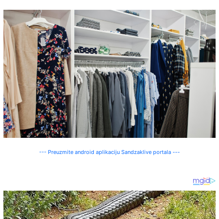
--- Preuzmite android aplikaciju Sandzaklive portala ---