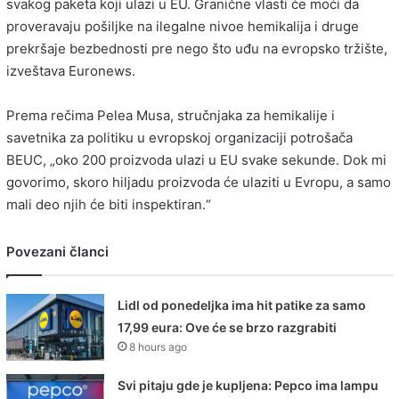
svakog paketa koji ulazi u EU. Granične vlasti će moći da
proveravaju pošiljke na ilegalne nivoe hemikalija i druge
prekršaje bezbednosti pre nego što uđu na evropsko tržište,
izveštava Euronews.
Prema rečima Pelea Musa, stručnjaka za hemikalije i
savetnika za politiku u evropskoj organizaciji potrošača
BEUC, „oko 200 proizvoda ulazi u EU svake sekunde. Dok mi
govorimo, skoro hiljadu proizvoda će ulaziti u Evropu, a samo
mali deo njih će biti inspektiran.“
Povezani članci
Lidl od ponedeljka ima hit patike za samo
17,99 eura: Ove će se brzo razgrabiti
8 hours ago
Svi pitaju gde je kupljena: Pepco ima lampu