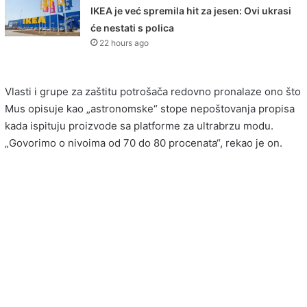
IKEA je već spremila hit za jesen: Ovi ukrasi
će nestati s polica
22 hours ago
Vlasti i grupe za zaštitu potrošača redovno pronalaze ono što
Mus opisuje kao „astronomske“ stope nepoštovanja propisa
kada ispituju proizvode sa platforme za ultrabrzu modu.
„Govorimo o nivoima od 70 do 80 procenata“, rekao je on.