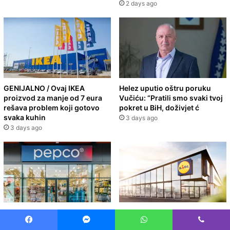
2 days ago
GENIJALNO / Ovaj IKEA
Helez uputio oštru poruku
proizvod za manje od 7 eura
Vučiću: “Pratili smo svaki tvoj
rešava problem koji gotovo
pokret u BiH, doživjet ć
svaka kuhin
3 days ago
3 days ago
Pepco predstavio Creamy
LIDL sve oduševio novim
Autumn: Dekoracije koje će
katalogom – Ovi uređaji i
Facebook
Messenger
WhatsApp
Viber