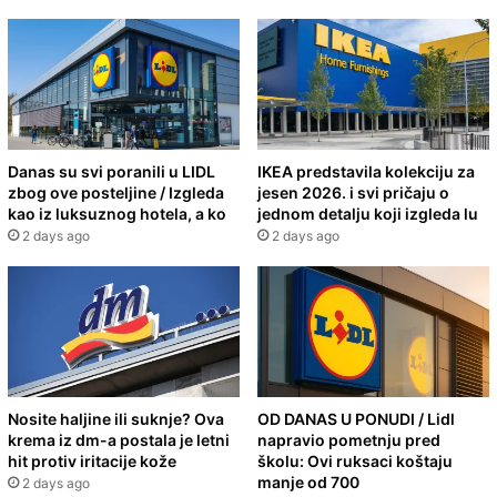
Danas su svi poranili u LIDL
IKEA predstavila kolekciju za
zbog ove posteljine / Izgleda
jesen 2026. i svi pričaju o
kao iz luksuznog hotela, a ko
jednom detalju koji izgleda lu
2 days ago
2 days ago
Nosite haljine ili suknje? Ova
OD DANAS U PONUDI / Lidl
krema iz dm-a postala je letni
napravio pometnju pred
hit protiv iritacije kože
školu: Ovi ruksaci koštaju
manje od 700
2 days ago