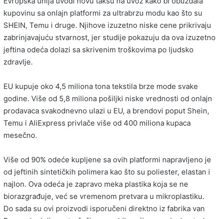
Evropska unija uvodi novu taksu na uvoz kako bi obuzdala
kupovinu sa onlajn platformi za ultrabrzu modu kao što su
SHEIN, Temu i druge. Njihove izuzetno niske cene prikrivaju
zabrinjavajuću stvarnost, jer studije pokazuju da ova izuzetno
jeftina odeća dolazi sa skrivenim troškovima po ljudsko
zdravlje.
EU kupuje oko 4,5 miliona tona tekstila brze mode svake
godine. Više od 5,8 miliona pošiljki niske vrednosti od onlajn
prodavaca svakodnevno ulazi u EU, a brendovi poput Shein,
Temu i AliExpress privlače više od 400 miliona kupaca
mesečno.
Više od 90% odeće kupljene sa ovih platformi napravljeno je
od jeftinih sintetičkih polimera kao što su poliester, elastan i
najlon. Ova odeća je zapravo meka plastika koja se ne
biorazgrađuje, već se vremenom pretvara u mikroplastiku.
Do sada su ovi proizvodi isporučeni direktno iz fabrika van