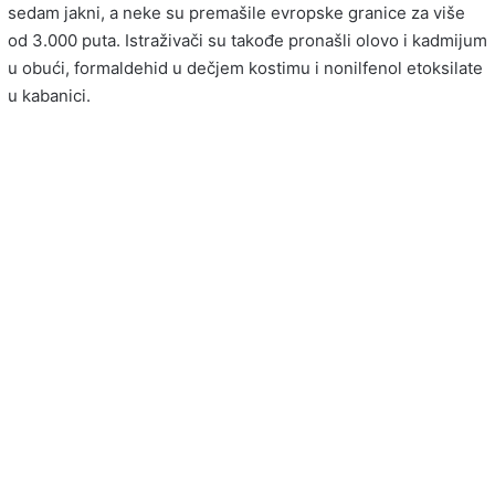
sedam jakni, a neke su premašile evropske granice za više
od 3.000 puta. Istraživači su takođe pronašli olovo i kadmijum
u obući, formaldehid u dečjem kostimu i nonilfenol etoksilate
u kabanici.