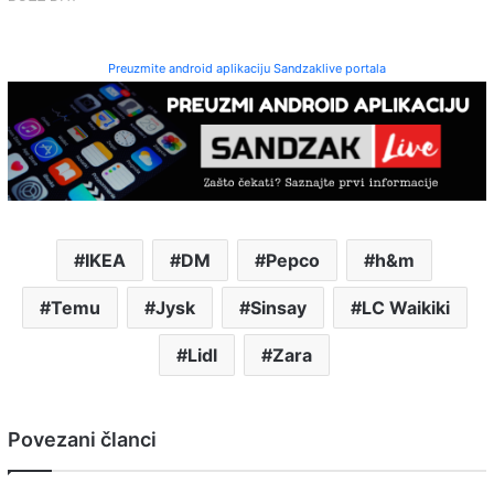
Preuzmite android aplikaciju Sandzaklive portala
IKEA
DM
Pepco
h&m
Temu
Jysk
Sinsay
LC Waikiki
Lidl
Zara
Povezani članci