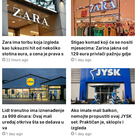
Zara ima torbu koja izgleda
Stigao komad koji će se nositi
kao luksuzni hit od nekoliko
mjesecima: Zarina jakna od
stotina eura, a cena je prava s
129 eura privlači pažnju gdje
22 hours ago
1 day ago
Lidl trenutno ima iznenađenje
Ako imate mali balkon,
za 999 dinara: Ovaj mali
nemojte propustiti ovaj JYSK
uređaj otkriva šta se dešava u
set: Praktičan je, sklopiv i
va
izgleda
1 day ago
1 day ago