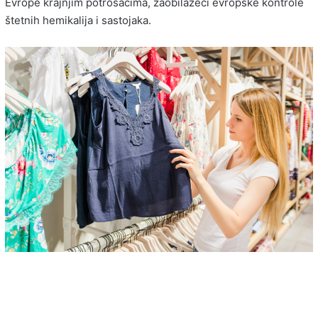
Evrope krajnjim potrošačima, zaobilazeći evropske kontrole
štetnih hemikalija i sastojaka.