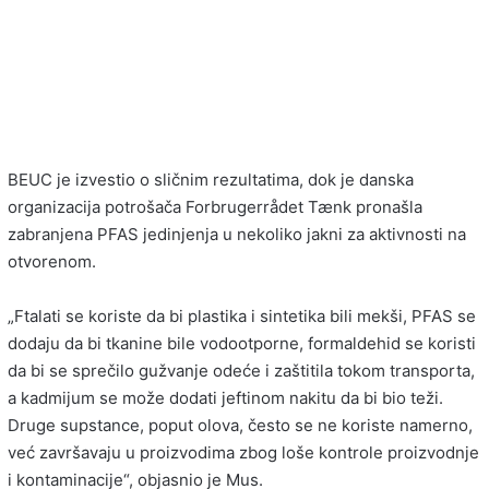
BEUC je izvestio o sličnim rezultatima, dok je danska
organizacija potrošača Forbrugerrådet Tænk pronašla
zabranjena PFAS jedinjenja u nekoliko jakni za aktivnosti na
otvorenom.
„Ftalati se koriste da bi plastika i sintetika bili mekši, PFAS se
dodaju da bi tkanine bile vodootporne, formaldehid se koristi
da bi se sprečilo gužvanje odeće i zaštitila tokom transporta,
a kadmijum se može dodati jeftinom nakitu da bi bio teži.
Druge supstance, poput olova, često se ne koriste namerno,
već završavaju u proizvodima zbog loše kontrole proizvodnje
i kontaminacije“, objasnio je Mus.