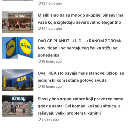
13 hours ago
Mislili smo da su mnogo skuplje: Sinsay ima
vaze koje izgledaju neverovatno elegantno
14 hours ago
OVO ĆE PLANUTI U LIDL-u RANOM ZOROM:
Novi tiganji od nerđajućeg čelika stižu od
ponedeljka
18 hours ago
Ovaj IKEA sto osvaja male stanove: Sklopi se
jednim klikom i stane gotovo svuda
19 hours ago
Sinsay ima organizatore koji prave red tamo
gde ga nema: Ovi komadi koštaju sitnicu, a
rešavaju veliki problem u kuhinji
2 days ago