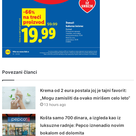
Povezani članci
Krema od 2 eura postala joj je tajni favorit:
„Mogu zamisliti da ovako mirišem celo leto“
13 hours ago
Košta samo 700 dinara, a izgleda kao iz
luksuzne radnje: Pepco iznenadio novim
bokalom od dolomita