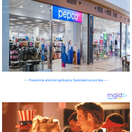
--- Preuzmite android aplikaciju Sandzaklive portala ---