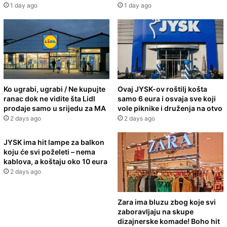
1 day ago
1 day ago
Ko ugrabi, ugrabi / Ne kupujte
Ovaj JYSK-ov roštilj košta
ranac dok ne vidite šta Lidl
samo 6 eura i osvaja sve koji
prodaje samo u srijedu za MA
vole piknike i druženja na otvo
2 days ago
2 days ago
JYSK ima hit lampe za balkon
koju će svi poželeti – nema
kablova, a koštaju oko 10 eura
2 days ago
Zara ima bluzu zbog koje svi
zaboravljaju na skupe
dizajnerske komade! Boho hit