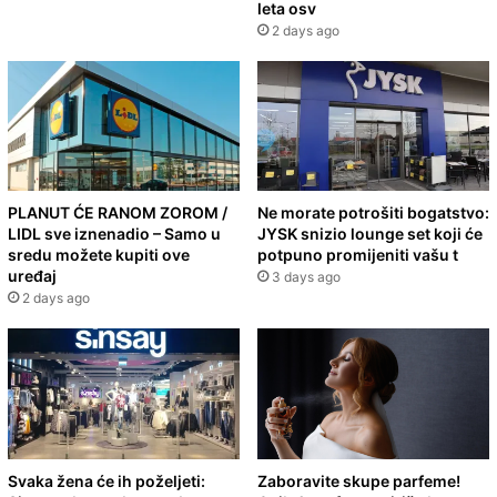
leta osv
2 days ago
PLANUT ĆE RANOM ZOROM /
Ne morate potrošiti bogatstvo:
LIDL sve iznenadio – Samo u
JYSK snizio lounge set koji će
sredu možete kupiti ove
potpuno promijeniti vašu t
uređaj
3 days ago
2 days ago
Svaka žena će ih poželjeti:
Zaboravite skupe parfeme!