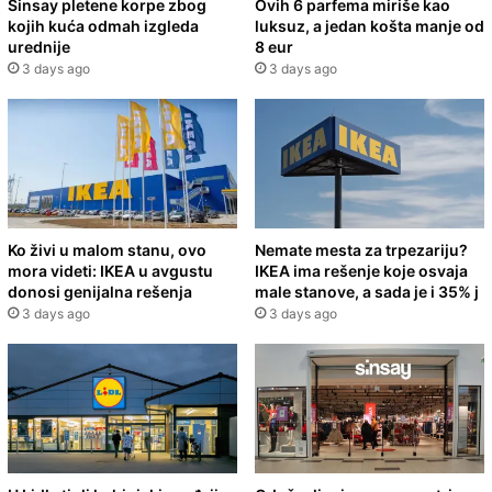
Sinsay pletene korpe zbog
Ovih 6 parfema miriše kao
kojih kuća odmah izgleda
luksuz, a jedan košta manje od
urednije
8 eur
3 days ago
3 days ago
Ko živi u malom stanu, ovo
Nemate mesta za trpezariju?
mora videti: IKEA u avgustu
IKEA ima rešenje koje osvaja
donosi genijalna rešenja
male stanove, a sada je i 35% j
3 days ago
3 days ago