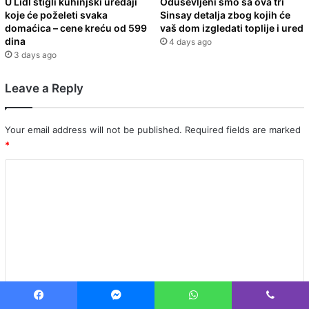
U Lidl stigli kuhinjski uređaji
Oduševljeni smo sa ova tri
koje će poželeti svaka
Sinsay detalja zbog kojih će
domaćica – cene kreću od 599
vaš dom izgledati toplije i ured
dina
4 days ago
3 days ago
Leave a Reply
Your email address will not be published.
Required fields are marked
*
C
o
m
m
e
n
t
Facebook
Messenger
WhatsApp
Viber