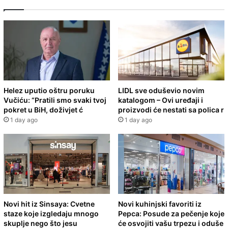
Helez uputio oštru poruku
LIDL sve oduševio novim
Vučiću: “Pratili smo svaki tvoj
katalogom – Ovi uređaji i
pokret u BiH, doživjet ć
proizvodi će nestati sa polica r
1 day ago
1 day ago
Novi hit iz Sinsaya: Cvetne
Novi kuhinjski favoriti iz
staze koje izgledaju mnogo
Pepca: Posude za pečenje koje
skuplje nego što jesu
će osvojiti vašu trpezu i oduše