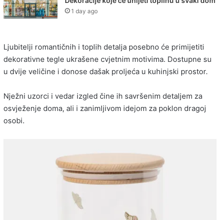
Dekoracije koje će unijeti toplinu u svaki dom
1 day ago
Ljubitelji romantičnih i toplih detalja posebno će primijetiti
dekorativne tegle ukrašene cvjetnim motivima. Dostupne su
u dvije veličine i donose dašak proljeća u kuhinjski prostor.
Nježni uzorci i vedar izgled čine ih savršenim detaljem za
osvježenje doma, ali i zanimljivom idejom za poklon dragoj
osobi.