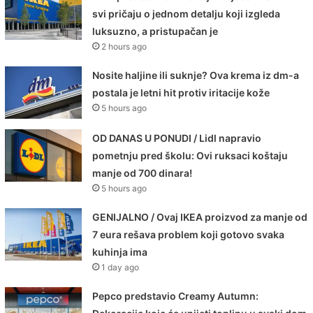
svi pričaju o jednom detalju koji izgleda
luksuzno, a pristupačan je
2 hours ago
Nosite haljine ili suknje? Ova krema iz dm-a
postala je letni hit protiv iritacije kože
5 hours ago
OD DANAS U PONUDI / Lidl napravio
pometnju pred školu: Ovi ruksaci koštaju
manje od 700 dinara!
5 hours ago
GENIJALNO / Ovaj IKEA proizvod za manje od
7 eura rešava problem koji gotovo svaka
kuhinja ima
1 day ago
Pepco predstavio Creamy Autumn: