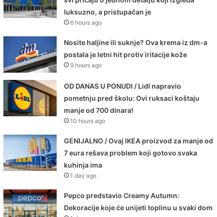
luksuzno, a pristupačan je
6 hours ago
Nosite haljine ili suknje? Ova krema iz dm-a
postala je letni hit protiv iritacije kože
9 hours ago
OD DANAS U PONUDI / Lidl napravio
pometnju pred školu: Ovi ruksaci koštaju
manje od 700 dinara!
10 hours ago
GENIJALNO / Ovaj IKEA proizvod za manje od
7 eura rešava problem koji gotovo svaka
kuhinja ima
1 day ago
Pepco predstavio Creamy Autumn:
Dekoracije koje će unijeti toplinu u svaki dom