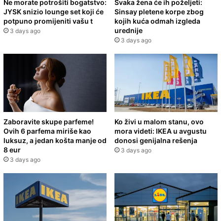
Ne morate potrošiti bogatstvo:
Svaka žena će ih poželjeti:
JYSK snizio lounge set koji će
Sinsay pletene korpe zbog
potpuno promijeniti vašu t
kojih kuća odmah izgleda
urednije
3 days ago
3 days ago
Zaboravite skupe parfeme!
Ko živi u malom stanu, ovo
Ovih 6 parfema miriše kao
mora videti: IKEA u avgustu
luksuz, a jedan košta manje od
donosi genijalna rešenja
8 eur
3 days ago
3 days ago