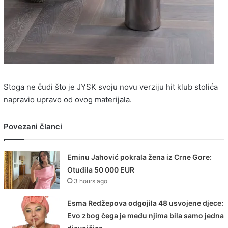
Stoga ne čudi što je JYSK svoju novu verziju hit klub stolića
napravio upravo od ovog materijala.
Povezani članci
Eminu Jahović pokrala žena iz Crne Gore:
Otuđila 50 000 EUR
3 hours ago
Esma Redžepova odgojila 48 usvojene djece:
Evo zbog čega je među njima bila samo jedna