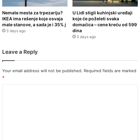
Nemate mesta za trpezariju?
U Lidl stigli kuhinjski uređaji
IKEA ima rešenje koje osvaja
koje će poželeti svaka
male stanove, a sada je i 35% j
domaćica – cene kreću od 599
dina
3 days ago
3 days ago
Leave a Reply
Your email address will not be published.
Required fields are marked
*
C
o
m
m
e
n