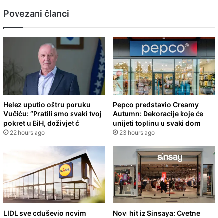
Povezani članci
Helez uputio oštru poruku
Pepco predstavio Creamy
Vučiću: “Pratili smo svaki tvoj
Autumn: Dekoracije koje će
pokret u BiH, doživjet ć
unijeti toplinu u svaki dom
22 hours ago
23 hours ago
LIDL sve oduševio novim
Novi hit iz Sinsaya: Cvetne