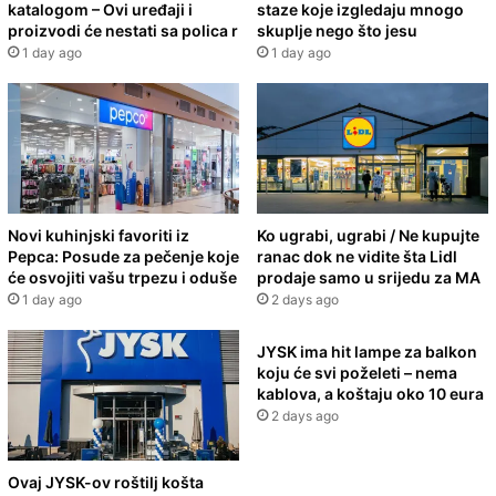
katalogom – Ovi uređaji i
staze koje izgledaju mnogo
proizvodi će nestati sa polica r
skuplje nego što jesu
1 day ago
1 day ago
Novi kuhinjski favoriti iz
Ko ugrabi, ugrabi / Ne kupujte
Pepca: Posude za pečenje koje
ranac dok ne vidite šta Lidl
će osvojiti vašu trpezu i oduše
prodaje samo u srijedu za MA
1 day ago
2 days ago
JYSK ima hit lampe za balkon
koju će svi poželeti – nema
kablova, a koštaju oko 10 eura
2 days ago
Ovaj JYSK-ov roštilj košta