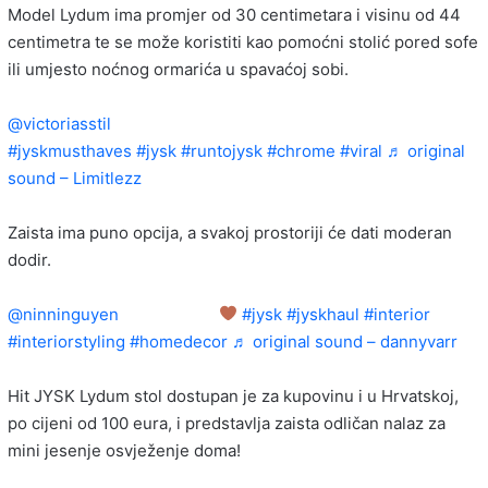
Model Lydum ima promjer od 30 centimetara i visinu od 44
centimetra te se može koristiti kao pomoćni stolić pored sofe
ili umjesto noćnog ormarića u spavaćoj sobi.
@victoriasstil
RUN TO JYSK FOR … LYDUM sidobord!
#jyskmusthaves
#jysk
#runtojysk
#chrome
#viral
♬ original
sound – Limitlezz
Zaista ima puno opcija, a svakoj prostoriji će dati moderan
dodir.
@ninninguyen
so in love!!!!
#jysk
#jyskhaul
#interior
#interiorstyling
#homedecor
♬ original sound – dannyvarr
Hit JYSK Lydum stol dostupan je za kupovinu i u Hrvatskoj,
po cijeni od 100 eura, i predstavlja zaista odličan nalaz za
mini jesenje osvježenje doma!