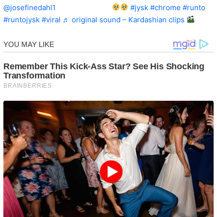
@josefinedahl1
Ejj elskeeeer!!!!
#jysk
#chrome
#runto
#runtojysk
#viral
♬ original sound – Kardashian clips