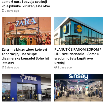
samo 6 eura i osvaja sve koji
vole piknike i druženja na otvo
2 days ago
Zara ima bluzu zbog koje svi
PLANUT ĆE RANOM ZOROM /
zaboravljaju na skupe
LIDL sve iznenadio – Samo u
dizajnerske komade! Boho hit
sredu možete kupiti ove
leta osv
uređaj
2 days ago
2 days ago