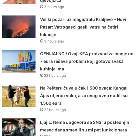
djevojčica
3 hours ago
Veliki požari uz magistralu Kraljevo – Novi
Pazar: Vatrogasci gasili vatru na četiri
lokacije
3 hours ago
GENIJALNO / Ovaj IKEA proizvod za manje od
7 eura rešava problem koji gotovo svaka
kuhinja ima
22 hours ago
Na Pešteru čuvaju čak 1.500 ovaca: Kangal
Ajas otjerao vuka, a za ovog ovna nudili su
1.500 eura
22 hours ago
Ljajić: Nema dogovora sa SNS, u poslednjih
mesec dana smenili su mi pet funkcionera