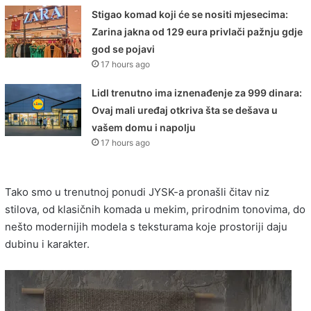
Stigao komad koji će se nositi mjesecima:
Zarina jakna od 129 eura privlači pažnju gdje
god se pojavi
17 hours ago
Lidl trenutno ima iznenađenje za 999 dinara:
Ovaj mali uređaj otkriva šta se dešava u
vašem domu i napolju
17 hours ago
Tako smo u trenutnoj ponudi JYSK-a pronašli čitav niz
stilova, od klasičnih komada u mekim, prirodnim tonovima, do
nešto modernijih modela s teksturama koje prostoriji daju
dubinu i karakter.