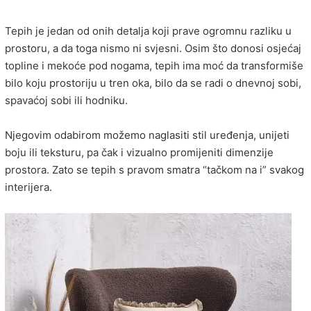
Tepih je jedan od onih detalja koji prave ogromnu razliku u
prostoru, a da toga nismo ni svjesni. Osim što donosi osjećaj
topline i mekoće pod nogama, tepih ima moć da transformiše
bilo koju prostoriju u tren oka, bilo da se radi o dnevnoj sobi,
spavaćoj sobi ili hodniku.
Njegovim odabirom možemo naglasiti stil uređenja, unijeti
boju ili teksturu, pa čak i vizualno promijeniti dimenzije
prostora. Zato se tepih s pravom smatra “tačkom na i” svakog
interijera.