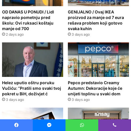
OD DANAS U PONUDI / Lidl
GENIJALNO / Ovaj IKEA
napravio pometnju pred
proizvod za manje od 7 eura
školu: Ovi ruksaci koštaju
rešava problem koji gotovo
manje od 700
svaka kuhin
2 days ago
3 days ago
Helez uputio oštru poruku
Pepco predstavio Creamy
Vučiću: “Pratili smo svaki tvoj
Autumn: Dekoracije koje će
pokret u BiH, doživjet ć
unijeti toplinu u svaki dom
3 days ago
3 days ago
Facebook
Messenger
WhatsApp
Viber