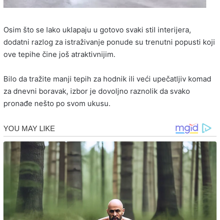
Osim što se lako uklapaju u gotovo svaki stil interijera,
dodatni razlog za istraživanje ponude su trenutni popusti koji
ove tepihe čine još atraktivnijim.
Bilo da tražite manji tepih za hodnik ili veći upečatljiv komad
za dnevni boravak, izbor je dovoljno raznolik da svako
pronađe nešto po svom ukusu.