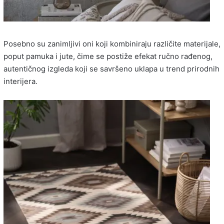
Posebno su zanimljivi oni koji kombiniraju različite materijale,
poput pamuka i jute, čime se postiže efekat ručno rađenog,
autentičnog izgleda koji se savršeno uklapa u trend prirodnih
interijera.