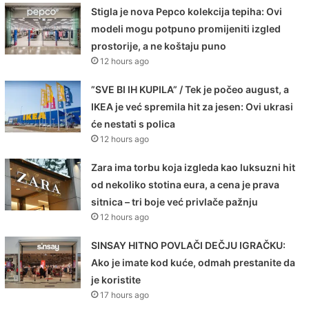
Stigla je nova Pepco kolekcija tepiha: Ovi
modeli mogu potpuno promijeniti izgled
prostorije, a ne koštaju puno
12 hours ago
”SVE BI IH KUPILA” / Tek je počeo august, a
IKEA je već spremila hit za jesen: Ovi ukrasi
će nestati s polica
12 hours ago
Zara ima torbu koja izgleda kao luksuzni hit
od nekoliko stotina eura, a cena je prava
sitnica – tri boje već privlače pažnju
12 hours ago
SINSAY HITNO POVLAČI DEČJU IGRAČKU:
Ako je imate kod kuće, odmah prestanite da
je koristite
17 hours ago