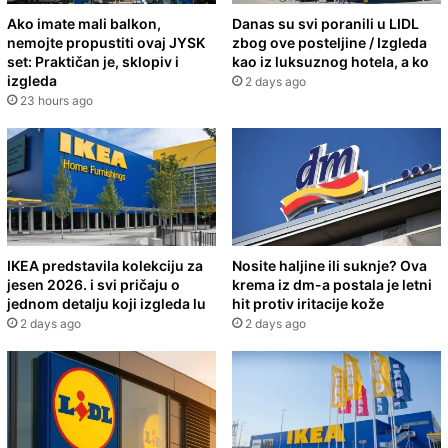
Ako imate mali balkon,
Danas su svi poranili u LIDL
nemojte propustiti ovaj JYSK
zbog ove posteljine / Izgleda
set: Praktičan je, sklopiv i
kao iz luksuznog hotela, a ko
izgleda
2 days ago
23 hours ago
IKEA predstavila kolekciju za
Nosite haljine ili suknje? Ova
jesen 2026. i svi pričaju o
krema iz dm-a postala je letni
jednom detalju koji izgleda lu
hit protiv iritacije kože
2 days ago
2 days ago