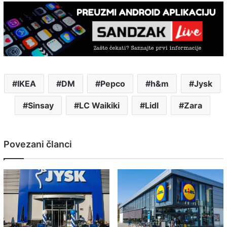
IKEA
DM
Pepco
h&m
Jysk
Sinsay
LC Waikiki
Lidl
Zara
Povezani članci