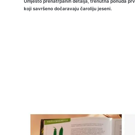
Umjesto prenatrpanih detalja, trenutna ponuda prv
koji savršeno dočaravaju čaroliju jeseni.