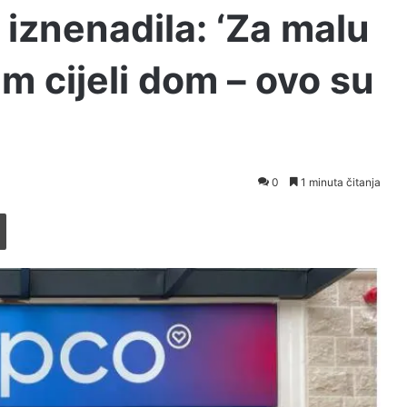
iznenadila: ‘Za malu
am cijeli dom – ovo su
0
1 minuta čitanja
Printaj