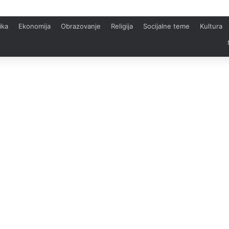
ika
Ekonomija
Obrazovanje
Religija
Socijalne teme
Kultura