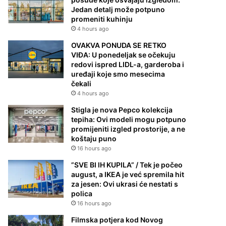
Jedan detalj može potpuno
promeniti kuhinju
4 hours ago
OVAKVA PONUDA SE RETKO
VIĐA: U ponedeljak se očekuju
redovi ispred LIDL-a, garderoba i
uređaji koje smo mesecima
čekali
4 hours ago
Stigla je nova Pepco kolekcija
tepiha: Ovi modeli mogu potpuno
promijeniti izgled prostorije, a ne
koštaju puno
16 hours ago
”SVE BI IH KUPILA” / Tek je počeo
august, a IKEA je već spremila hit
za jesen: Ovi ukrasi će nestati s
polica
16 hours ago
Filmska potjera kod Novog