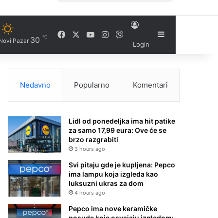
Facebook
X
YouTube
Instagram
Viber
Sidebar
℃
30
Novi Pazar
Login
Nedavno
Popularno
Komentari
Lidl od ponedeljka ima hit patike
za samo 17,99 eura: Ove će se
brzo razgrabiti
3 hours ago
Svi pitaju gde je kupljena: Pepco
ima lampu koja izgleda kao
luksuzni ukras za dom
4 hours ago
Pepco ima nove keramičke
posude koje osvajaju izgledom: