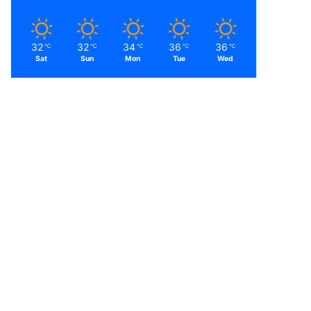
32
32
34
36
36
℃
℃
℃
℃
℃
Sat
Sun
Mon
Tue
Wed