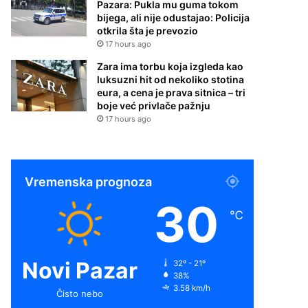
Pazara: Pukla mu guma tokom
bijega, ali nije odustajao: Policija
otkrila šta je prevozio
17 hours ago
Zara ima torbu koja izgleda kao
luksuzni hit od nekoliko stotina
eura, a cena je prava sitnica – tri
boje već privlače pažnju
17 hours ago
Vremenska prognoza
30
℃
Novi Pazar
32º - 21º
38%
3.58 km/h
Čisto nebo