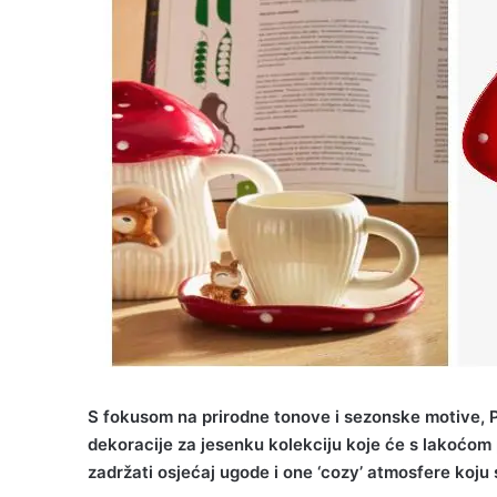
S fokusom na prirodne tonove i sezonske motive, 
dekoracije za jesenku kolekciju koje će s lakoćom
zadržati osjećaj ugode i one ‘cozy’ atmosfere koju 