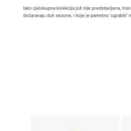
Iako cjelokupna kolekcija još nije predstavljena, tr
dočaravaju duh sezone, i koje je pametno ‘ugrabiti’ 