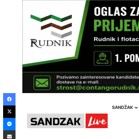
Facebook
X
SANDŽAK
Messenger
Pošalji preko E-Maila