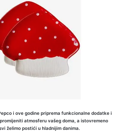
Pepco i ove godine priprema funkcionalne dodatke i
 promijeniti atmosferu vašeg doma, a istovremeno
svi želimo postići u hladnijim danima.