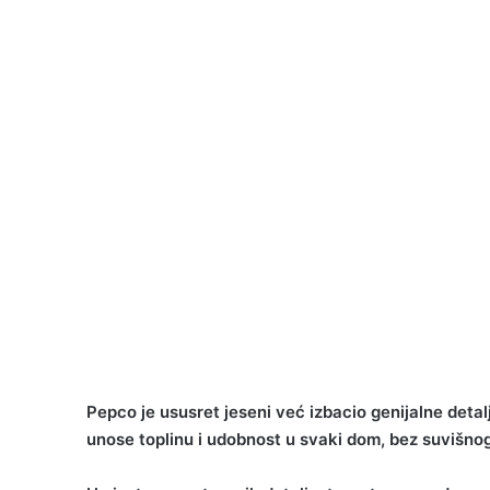
Pepco je ususret jeseni već izbacio genijalne deta
unose toplinu i udobnost u svaki dom, bez suvišnog