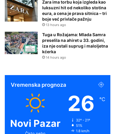
Zara ima torbu koja izgleda kao
luksuzni hit od nekoliko stotina
eura, a cena je prava sitnica – tri
boje već privlače pažnju
13 hours ago
Tuga u Rožajama: Mlada Samra
preselila na ahiret u 33. godini,
iza nje ostali suprug i maloljetna
kćerka
14 hours ago
Vremenska prognoza
26
℃
Novi Pazar
32º - 21º
51%
1.8 km/h
Čisto nebo