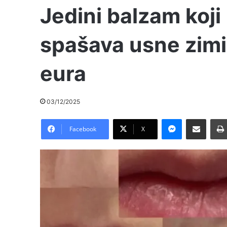
Jedini balzam koji
spašava usne zimi:
eura
03/12/2025
Messenger
Pošalji preko E-Maila
Facebook
X