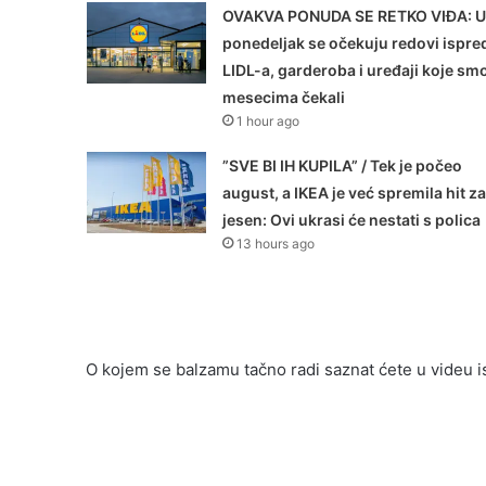
OVAKVA PONUDA SE RETKO VIĐA: U
ponedeljak se očekuju redovi ispre
LIDL-a, garderoba i uređaji koje sm
mesecima čekali
1 hour ago
”SVE BI IH KUPILA” / Tek je počeo
august, a IKEA je već spremila hit za
jesen: Ovi ukrasi će nestati s polica
13 hours ago
O kojem se balzamu tačno radi saznat ćete u videu i