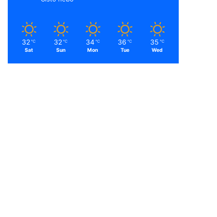
32
32
34
36
35
℃
℃
℃
℃
℃
Sat
Sun
Mon
Tue
Wed