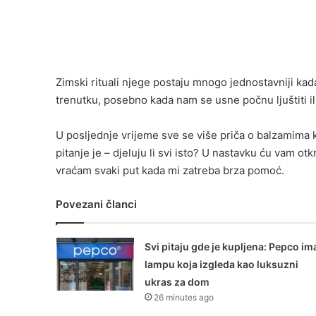
Zimski rituali njege postaju mnogo jednostavniji kad
trenutku, posebno kada nam se usne počnu ljuštiti ili
U posljednje vrijeme sve se više priča o balzamima ko
pitanje je – djeluju li svi isto? U nastavku ću vam o
vraćam svaki put kada mi zatreba brza pomoć.
Povezani članci
Svi pitaju gde je kupljena: Pepco im
lampu koja izgleda kao luksuzni
ukras za dom
26 minutes ago