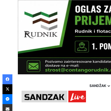
Facebook
X
SANDŽAK
Messenger
Pošalji preko E-Maila