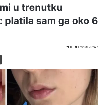
 mi u trenutku
 platila sam ga oko 6
0
1 minuta čitanja
Printaj