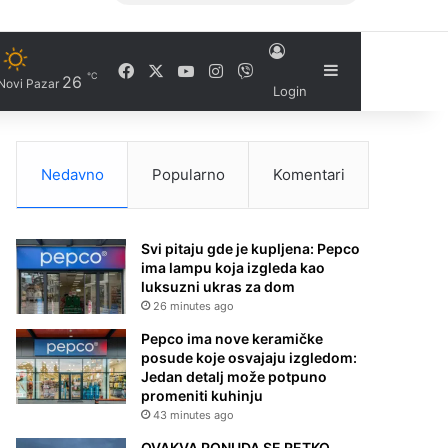
Facebook
X
YouTube
Instagram
Viber
Sidebar
℃
26
Novi Pazar
Login
Nedavno
Popularno
Komentari
Svi pitaju gde je kupljena: Pepco
ima lampu koja izgleda kao
luksuzni ukras za dom
26 minutes ago
Pepco ima nove keramičke
posude koje osvajaju izgledom:
Jedan detalj može potpuno
promeniti kuhinju
43 minutes ago
OVAKVA PONUDA SE RETKO