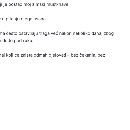
oji je postao moj zimski must-have
 u pitanju njega usana.
jama često ostavljaju traga već nakon nekoliko dana, zbog
m dođe pod ruku.
aj koji će zaista odmah djelovati – bez čekanja, bez
.