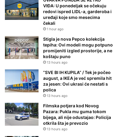
VIĐA: U ponedeljak se očekuju
redovi ispred LIDL-a, garderoba i
uređaji koje smo mesecima
čekali
1 hour ago
Stigla je nova Pepco kolekcija
tepiha: Ovi modeli mogu potpuno
promijeniti izgled prostorije, a ne
koštaju puno
13 hours ago
”SVE BI IH KUPILA” / Tek je počeo
august, a IKEA je već spremila hit
za jesen: Ovi ukrasi će nestati s
polica
13 hours ago
Filmska potjera kod Novog
Pazara: Pukla mu guma tokom
bijega, ali nije odustajao: Policija
otkrila šta je prevozio
13 hours ago