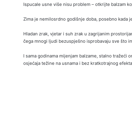
Ispucale usne više nisu problem – otkrijte balzam k
Zima je nemilosrdno godišnje doba, posebno kada je
Hladan zrak, vjetar i suh zrak u zagrijanim prostori
čega mnogi ljudi bezuspješno isprobavaju sve što i
I sama godinama mijenjam balzame, stalno tražeći on
osjećaja težine na usnama i bez kratkotrajnog efekta