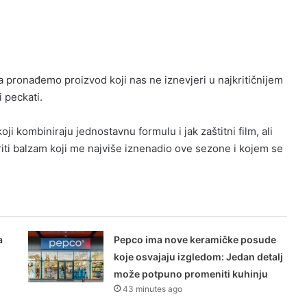
a pronađemo proizvod koji nas ne iznevjeri u najkritičnijem
 peckati.
ji kombiniraju jednostavnu formulu i jak zaštitni film, ali
tkriti balzam koji me najviše iznenadio ove sezone i kojem se
a
Pepco ima nove keramičke posude
koje osvajaju izgledom: Jedan detalj
može potpuno promeniti kuhinju
43 minutes ago