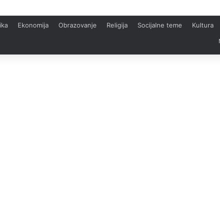
ika
Ekonomija
Obrazovanje
Religija
Socijalne teme
Kultura