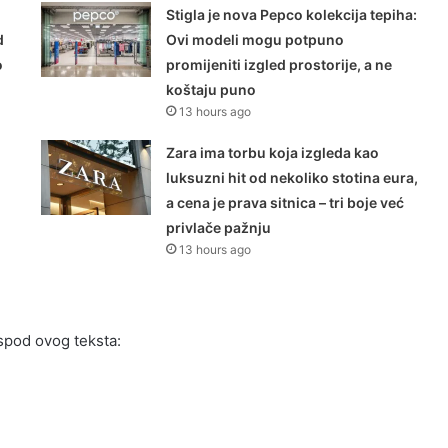
Stigla je nova Pepco kolekcija tepiha:
d
Ovi modeli mogu potpuno
o
promijeniti izgled prostorije, a ne
koštaju puno
13 hours ago
Zara ima torbu koja izgleda kao
luksuzni hit od nekoliko stotina eura,
a cena je prava sitnica – tri boje već
privlače pažnju
13 hours ago
spod ovog teksta: