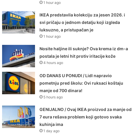
1 hour ago
IKEA predstavila kolekciju za jesen 2026. i
svi pričaju o jednom detalju koji izgleda
luksuzno, a pristupačan je
1 hour ago
Nosite haljine ili suknje? Ova krema iz dm-a
postala je letni hit protiv iritacije kože
4 hours ago
OD DANAS U PONUDI / Lidl napravio
pometnju pred školu: Ovi ruksaci koštaju
manje od 700 dinara!
5 hours ago
GENIJALNO / Ovaj IKEA proizvod za manje od
7 eura rešava problem koji gotovo svaka
kuhinja ima
1 day ago