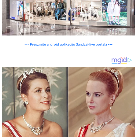
--- Preuzmite android aplikaciju Sandzaklive portala ---