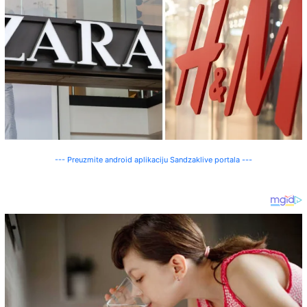
--- Preuzmite android aplikaciju Sandzaklive portala ---