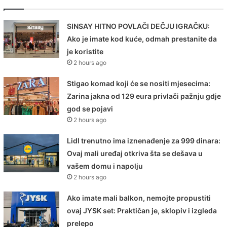
SINSAY HITNO POVLAČI DEČJU IGRAČKU:
Ako je imate kod kuće, odmah prestanite da
je koristite
2 hours ago
Stigao komad koji će se nositi mjesecima:
Zarina jakna od 129 eura privlači pažnju gdje
god se pojavi
2 hours ago
Lidl trenutno ima iznenađenje za 999 dinara:
Ovaj mali uređaj otkriva šta se dešava u
vašem domu i napolju
2 hours ago
Ako imate mali balkon, nemojte propustiti
ovaj JYSK set: Praktičan je, sklopiv i izgleda
prelepo