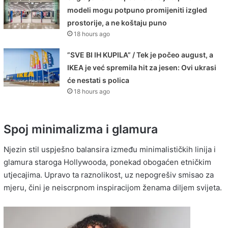
modeli mogu potpuno promijeniti izgled
prostorije, a ne koštaju puno
18 hours ago
”SVE BI IH KUPILA” / Tek je počeo august, a
IKEA je već spremila hit za jesen: Ovi ukrasi
će nestati s polica
18 hours ago
Spoj minimalizma i glamura
Njezin stil uspješno balansira između minimalističkih linija i
glamura staroga Hollywooda, ponekad obogaćen etničkim
utjecajima. Upravo ta raznolikost, uz nepogrešiv smisao za
mjeru, čini je neiscrpnom inspiracijom ženama diljem svijeta.