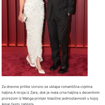
Za dnevne prilike izvrsno se uklapa romantična cvjetna
haljina A-kroja iz Zare, dok je mala crna haljina s decentnim
prorezom iz Manga primjer klasične jednostavnosti u kojoj
Amal često zablista.