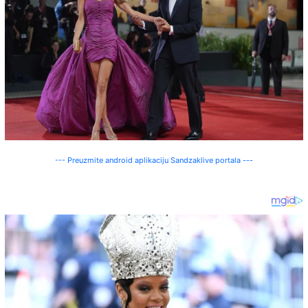
--- Preuzmite android aplikaciju Sandzaklive portala ---