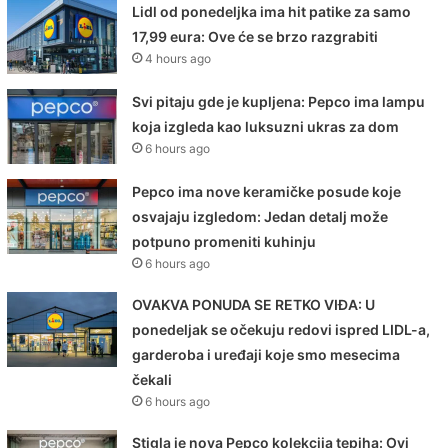
Lidl od ponedeljka ima hit patike za samo
17,99 eura: Ove će se brzo razgrabiti
4 hours ago
Svi pitaju gde je kupljena: Pepco ima lampu
koja izgleda kao luksuzni ukras za dom
6 hours ago
Pepco ima nove keramičke posude koje
osvajaju izgledom: Jedan detalj može
potpuno promeniti kuhinju
6 hours ago
OVAKVA PONUDA SE RETKO VIĐA: U
ponedeljak se očekuju redovi ispred LIDL-a,
garderoba i uređaji koje smo mesecima
čekali
6 hours ago
Stigla je nova Pepco kolekcija tepiha: Ovi