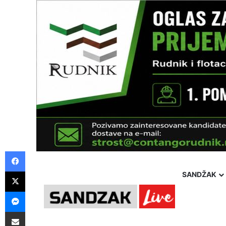
Facebook
X
SANDŽAK
Messenger
Pošalji preko E-Maila