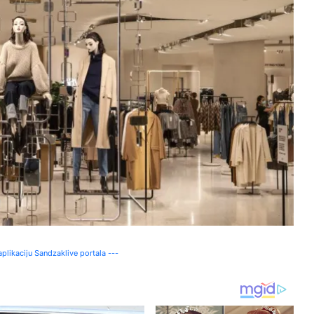
plikaciju Sandzaklive portala ---