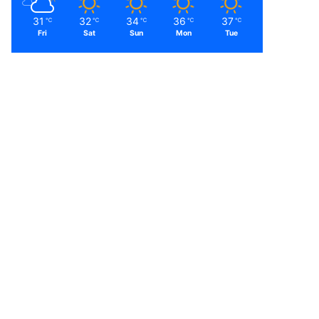
31
32
34
36
37
℃
℃
℃
℃
℃
Fri
Sat
Sun
Mon
Tue