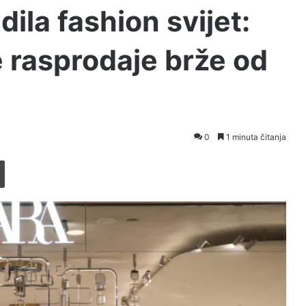
dila fashion svijet:
e rasprodaje brže od
0
1 minuta čitanja
Printaj