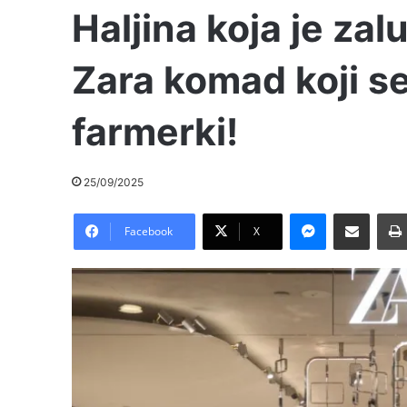
Haljina koja je zalu
Zara komad koji s
farmerki!
25/09/2025
Messenger
Pošalji preko E-Maila
Facebook
X