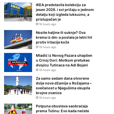
IKEA predstavila kolekciju za
jesen 2026. i svi pričaju o jednom
detalju koji izgleda luksuzno, a
pristupačan je
16 hours ago
Nosite haljine ili suknje? Ova
krema iz dm-a postala je letni hit
protiv iritacije kože
19 hours ago
Mladić iz Novog Pazara uhapšen
u Crnoj Gori: Motkom pretukao
dvojicu Tutinaca na Adi Bojani
19 hours ago
Za samo sedam dana otvorene
dvije nove džamije u Rožajama –
svečanost u Njegušima okupila
brojne zvanice
19 hours ago
Potpuna obustava saobraćaja
prema Tutinu: Evo kada nećete