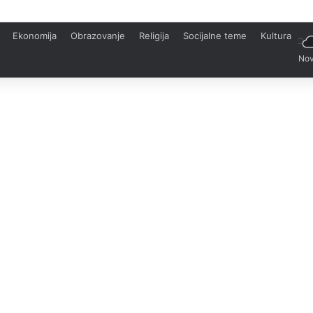
Ekonomija
Obrazovanje
Religija
Socijalne teme
Kultura
Nov