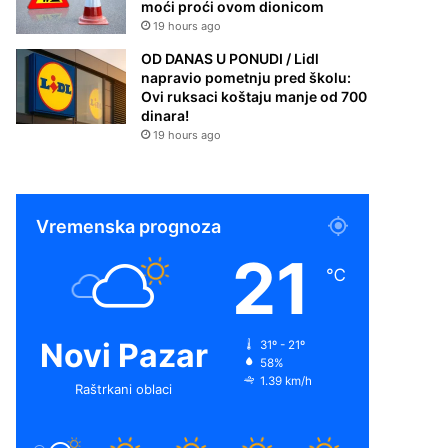
moći proći ovom dionicom
19 hours ago
OD DANAS U PONUDI / Lidl
napravio pometnju pred školu:
Ovi ruksaci koštaju manje od 700
dinara!
19 hours ago
Vremenska prognoza
21
℃
Novi Pazar
31º - 21º
58%
1.39 km/h
Raštrkani oblaci