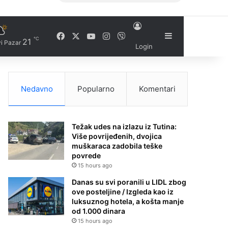
Facebook
X
YouTube
Instagram
Viber
Sidebar
℃
21
i Pazar
Login
Nedavno
Popularno
Komentari
Težak udes na izlazu iz Tutina:
Više povrijeđenih, dvojica
muškaraca zadobila teške
povrede
15 hours ago
Danas su svi poranili u LIDL zbog
ove posteljine / Izgleda kao iz
luksuznog hotela, a košta manje
od 1.000 dinara
15 hours ago