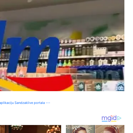
plikaciju Sandzaklive portala ---