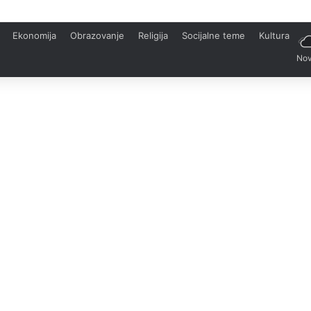
Ekonomija
Obrazovanje
Religija
Socijalne teme
Kultura
Nov