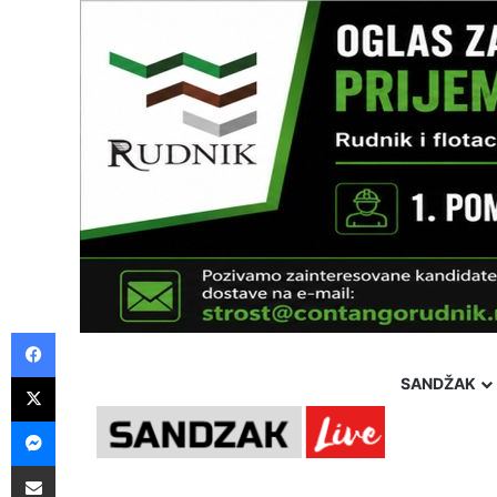
Facebook
X
SANDŽAK
Messenger
Pošalji preko E-Maila