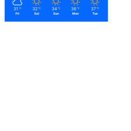
31
32
34
36
37
℃
℃
℃
℃
℃
Fri
Sat
Sun
Mon
Tue