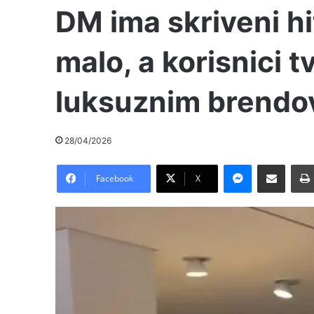
DM ima skriveni h
malo, a korisnici t
luksuznim brendo
28/04/2026
Messenger
Pošalji preko E-Maila
Facebook
X