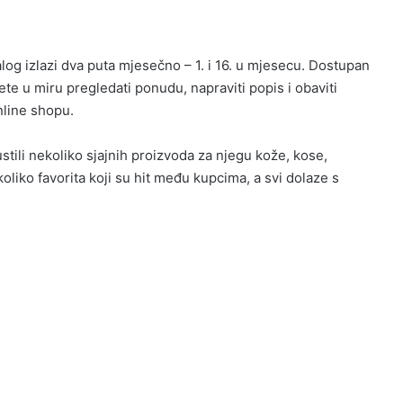
alog izlazi dva puta mjesečno – 1. i 16. u mjesecu. Dostupan
žete u miru pregledati ponudu, napraviti popis i obaviti
nline shopu.
ustili nekoliko sjajnih proizvoda za njegu kože, kose,
liko favorita koji su hit među kupcima, a svi dolaze s