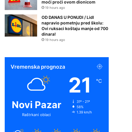
moći proći ovom dionicom
19 hours ago
OD DANAS U PONUDI / Lidl
napravio pometnju pred školu:
Ovi ruksaci koštaju manje od 700
dinara!
19 hours ago
Vremenska prognoza
21
℃
Novi Pazar
31º - 21º
58%
1.39 km/h
Raštrkani oblaci