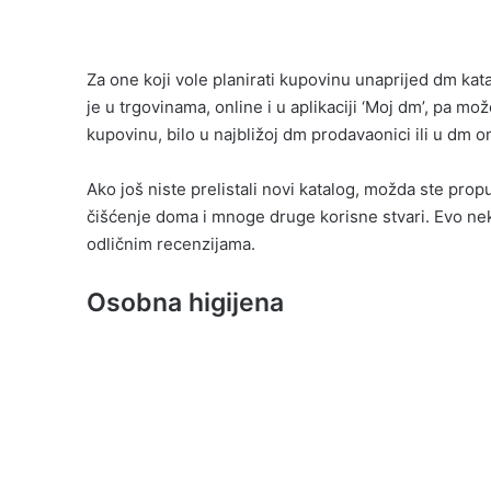
Za one koji vole planirati kupovinu unaprijed dm kat
je u trgovinama, online i u aplikaciji ‘Moj dm’, pa mo
kupovinu, bilo u najbližoj dm prodavaonici ili u dm o
Ako još niste prelistali novi katalog, možda ste prop
čišćenje doma i mnoge druge korisne stvari. Evo neko
odličnim recenzijama.
Osobna higijena