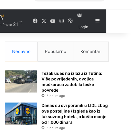
Facebook
X
YouTube
Instagram
Viber
Sidebar
℃
21
i Pazar
Login
Nedavno
Popularno
Komentari
Težak udes na izlazu iz Tutina:
Više povrijeđenih, dvojica
muškaraca zadobila teške
povrede
15 hours ago
Danas su svi poranili u LIDL zbog
ove posteljine / Izgleda kao iz
luksuznog hotela, a košta manje
od 1.000 dinara
15 hours ago