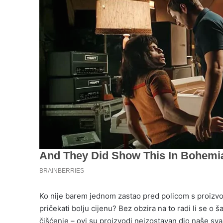
Ko nije barem jednom zastao pred policom s proizvod
pričekati bolju cijenu? Bez obzira na to radi li se o 
čišćenje – ovi su proizvodi neizostavan dio naše sv