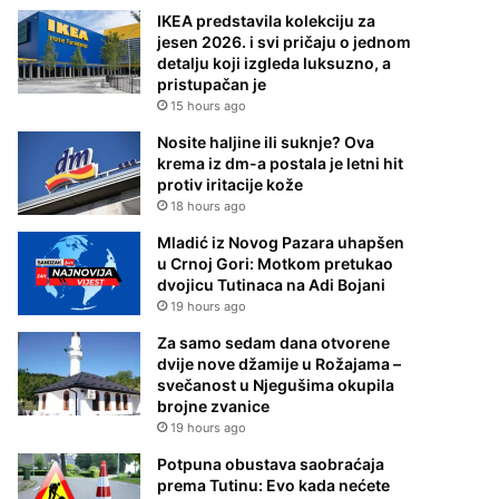
IKEA predstavila kolekciju za
jesen 2026. i svi pričaju o jednom
detalju koji izgleda luksuzno, a
pristupačan je
15 hours ago
Nosite haljine ili suknje? Ova
krema iz dm-a postala je letni hit
protiv iritacije kože
18 hours ago
Mladić iz Novog Pazara uhapšen
u Crnoj Gori: Motkom pretukao
dvojicu Tutinaca na Adi Bojani
19 hours ago
Za samo sedam dana otvorene
dvije nove džamije u Rožajama –
svečanost u Njegušima okupila
brojne zvanice
19 hours ago
Potpuna obustava saobraćaja
prema Tutinu: Evo kada nećete