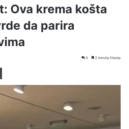
it: Ova krema košta
vrde da parira
vima
0
2 minuta čitanja
Printaj