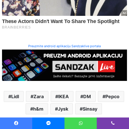
Preuzmite android aplikaciju Sandzaklive portala
Lidl
Zara
IKEA
DM
Pepco
h&m
Jysk
Sinsay
Facebook
Messenger
WhatsApp
Viber