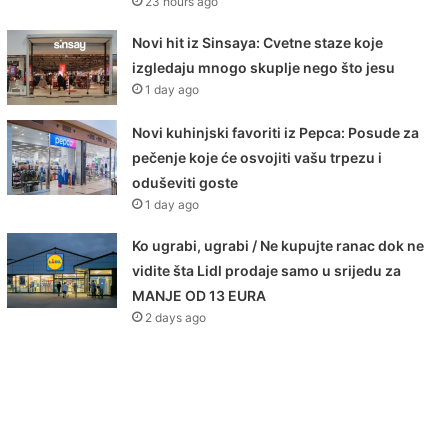
23 hours ago
Novi hit iz Sinsaya: Cvetne staze koje
izgledaju mnogo skuplje nego što jesu
1 day ago
Novi kuhinjski favoriti iz Pepca: Posude za
pečenje koje će osvojiti vašu trpezu i
oduševiti goste
1 day ago
Ko ugrabi, ugrabi / Ne kupujte ranac dok ne
vidite šta Lidl prodaje samo u srijedu za
MANJE OD 13 EURA
2 days ago