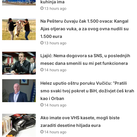
kuhinja ima
13 hours ago
Na Pešteru čuvaju čak 1.500 ovaca: Kangal
Ajas otjerao vuka, a za ovog ovna nudili su
1.500 eura
13 hours ago
Ljajić: Nema dogovora sa SNS, u poslednjih
mesec dana smenili su mi pet funkcionera
14 hours ago
Helez uputio oštru poruku Vučiću: “Pratili
smo svaki tvoj pokret u BiH, doživjet ćeš krah
kao i Orban
14 hours ago
Ako imate ove VHS kasete, mogli biste
zaraditi desetine hiljada eura
14 hours ago