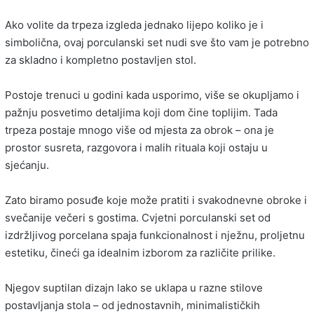
Ako volite da trpeza izgleda jednako lijepo koliko je i
simbolična, ovaj porculanski set nudi sve što vam je potrebno
za skladno i kompletno postavljen stol.
Postoje trenuci u godini kada usporimo, više se okupljamo i
pažnju posvetimo detaljima koji dom čine toplijim. Tada
trpeza postaje mnogo više od mjesta za obrok – ona je
prostor susreta, razgovora i malih rituala koji ostaju u
sjećanju.
Zato biramo posuđe koje može pratiti i svakodnevne obroke i
svečanije večeri s gostima. Cvjetni porculanski set od
izdržljivog porcelana spaja funkcionalnost i nježnu, proljetnu
estetiku, čineći ga idealnim izborom za različite prilike.
Njegov suptilan dizajn lako se uklapa u razne stilove
postavljanja stola – od jednostavnih, minimalističkih