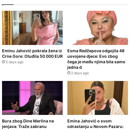
Eminu Jahović pokrala žena iz
Esma Redžepova odgojila 48
Crne Gore: Otuđila 50 000 EUR
usvojene djece: Evo zbog
čega je među njima bila samo
2 days ago
jedna d
2 days ago
Bura zbog Dine Merlina ne
Emina Jahović o svom
jenjava: Traže zabranu
odrastanju u Novom Pazaru: