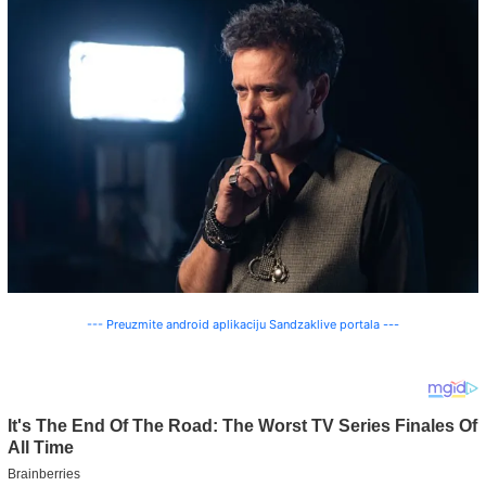
--- Preuzmite android aplikaciju Sandzaklive portala ---