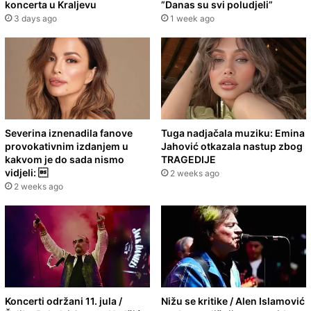
koncerta u Kraljevu
”Danas su svi poludjeli”
3 days ago
1 week ago
Severina iznenadila fanove
Tuga nadjačala muziku: Emina
provokativnim izdanjem u
Jahović otkazala nastup zbog
kakvom je do sada nismo
TRAGEDIJE
vidjeli: 
2 weeks ago
2 weeks ago
Koncerti održani 11. jula /
Nižu se kritike / Alen Islamović