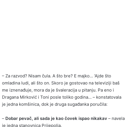
– Za razvod? Nisam čula. A što bre? E majko… ‘Ajde što
omladina ludi, ali što on. Skoro je gostovao na televiziji baš
me iznenađuje, mora da je švaleracija u pitanju. Pa eno i
Dragana Mirković i Toni posle toliko godina… – konstatovala
je jedna komšinica, dok je druga sugađanka poručila:
–
Dobar pevač, ali sada je kao čovek ispao nikakav
– navela
je jedna stanovnica Prijepolja.