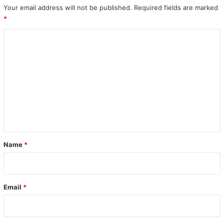
Your email address will not be published.
Required fields are marked
*
C
o
m
m
e
n
t
*
Name
*
Email
*