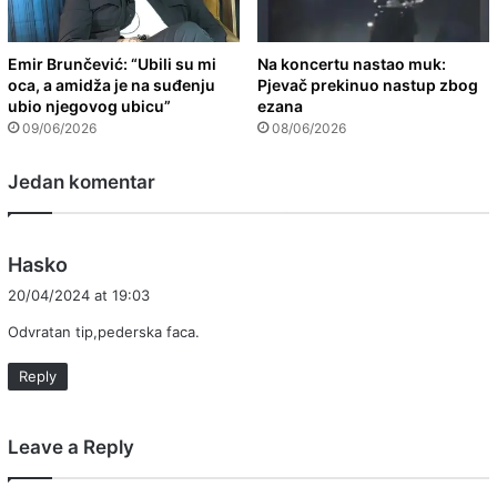
Emir Brunčević: “Ubili su mi
Na koncertu nastao muk:
oca, a amidža je na suđenju
Pjevač prekinuo nastup zbog
ubio njegovog ubicu”
ezana
09/06/2026
08/06/2026
Jedan komentar
s
Hasko
a
20/04/2024 at 19:03
y
Odvratan tip,pederska faca.
s
:
Reply
Leave a Reply