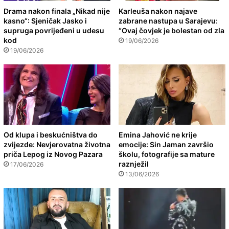
Drama nakon finala „Nikad nije
Karleuša nakon najave
kasno“: Sjeničak Jasko i
zabrane nastupa u Sarajevu:
supruga povrijeđeni u udesu
“Ovaj čovjek je bolestan od zla
kod
19/06/2026
19/06/2026
Od klupa i beskućništva do
Emina Jahović ne krije
zvijezde: Nevjerovatna životna
emocije: Sin Jaman završio
priča Lepog iz Novog Pazara
školu, fotografije sa mature
raznježil
17/06/2026
13/06/2026