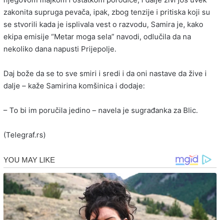
zakonita supruga pevača, ipak, zbog tenzije i pritiska koji su
se stvorili kada je isplivala vest o razvodu, Samira je, kako
ekipa emisije “Metar moga sela” navodi, odlučila da na
nekoliko dana napusti Prijepolje.
Daj bože da se to sve smiri i sredi i da oni nastave da žive i
dalje – kaže Samirina komšinica i dodaje:
– To bi im poručila jedino – navela je sugrađanka za Blic.
(Telegraf.rs)