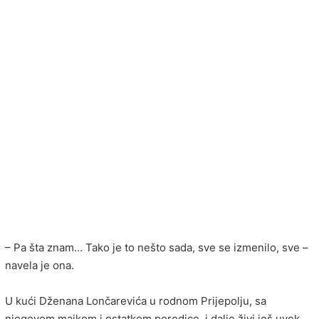
– Pa šta znam… Tako je to nešto sada, sve se izmenilo, sve –
navela je ona.
U kući Dženana Lončarevića u rodnom Prijepolju, sa
njegovom majkom i ostatkom porodice, i dalje živi još uvek