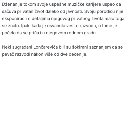
Dženan je tokom svoje uspešne muzičke karijere uspeo da
sačuva privatan život daleko od javnosti. Svoju porodicu nije
eksponirao i o detaljima njegovog privatnog života malo toga
se znalo. Ipak, kada je osvanula vest o razvodu, o tome je
počelo da se priča i u njegovom rodnom gradu.
Neki sugrađani Lončarevića bili su šokirani saznanjem da se
pevač razvodi nakon više od dve decenije.