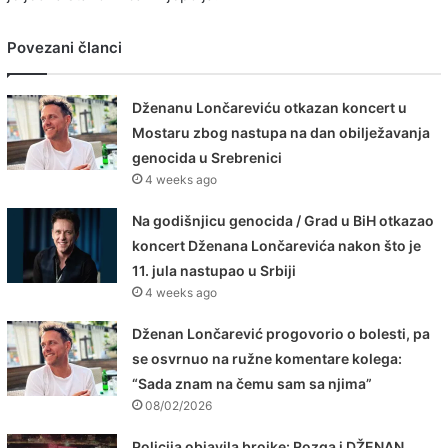
Povezani članci
Dženanu Lončareviću otkazan koncert u
Mostaru zbog nastupa na dan obilježavanja
genocida u Srebrenici
4 weeks ago
Na godišnjicu genocida / Grad u BiH otkazao
koncert Dženana Lončarevića nakon što je
11. jula nastupao u Srbiji
4 weeks ago
Dženan Lončarević progovorio o bolesti, pa
se osvrnuo na ružne komentare kolega:
“Sada znam na čemu sam sa njima”
08/02/2026
Policija objavila brojke: Rozga i DŽENAN