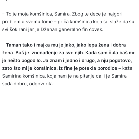
– To je moja komšinica, Samira. Zbog te dece je najgori
problem u svemu tome – priča komšinica koja se slaže da su
svi šokirani jer je Dženan generalno fin čovek.
–
Taman tako i majka mu je jako, jako lepa žena i dobra
žena. Baš je iznenađenje za sve njih. Kada sam čula baš me
je nešto pogodilo. Ja znam i jedno i drugo, a nju pogotovo,
zato što mi je komšinica. Iz fine je potekla porodice
– kaže
Samirina komšinica, koja nam je na pitanje da li je Samira
sada dobro, odgovorila: