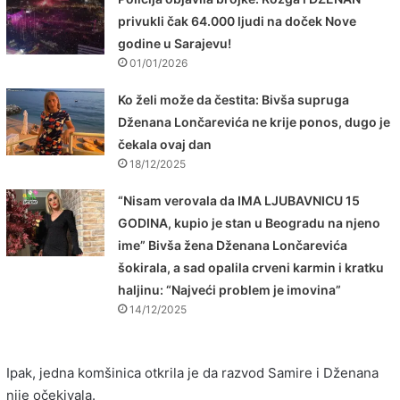
privukli čak 64.000 ljudi na doček Nove
godine u Sarajevu!
01/01/2026
Ko želi može da čestita: Bivša supruga
Dženana Lončarevića ne krije ponos, dugo je
čekala ovaj dan
18/12/2025
“Nisam verovala da IMA LJUBAVNICU 15
GODINA, kupio je stan u Beogradu na njeno
ime” Bivša žena Dženana Lončarevića
šokirala, a sad opalila crveni karmin i kratku
haljinu: “Najveći problem je imovina”
14/12/2025
Ipak, jedna komšinica otkrila je da razvod Samire i Dženana
nije očekivala.