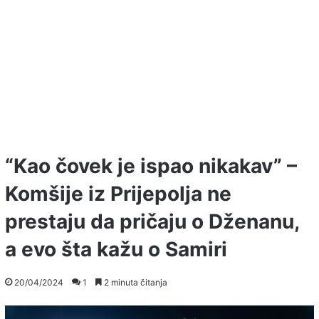
“Kao čovek je ispao nikakav” –
Komšije iz Prijepolja ne
prestaju da pričaju o Dženanu,
a evo šta kažu o Samiri
20/04/2024
1
2 minuta čitanja