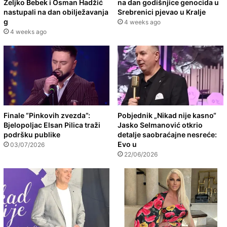
Željko Bebek i Osman Hadžić
na dan godišnjice genocida u
nastupali na dan obilježavanja
Srebrenici pjevao u Kralje
g
4 weeks ago
4 weeks ago
Finale “Pinkovih zvezda”:
Pobjednik „Nikad nije kasno“
Bjelopoljac Elsan Pilica traži
Jasko Selmanović otkrio
podršku publike
detalje saobraćajne nesreće:
Evo u
03/07/2026
22/06/2026