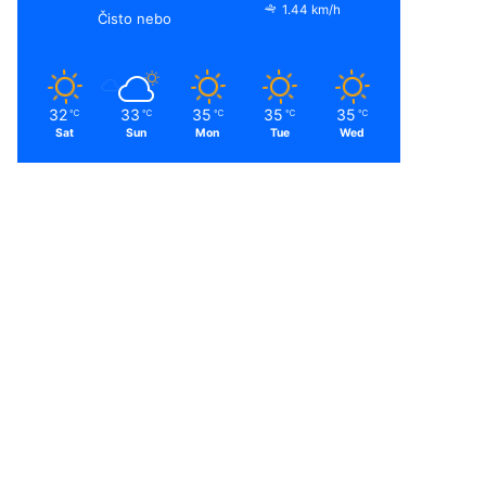
1.44 km/h
Čisto nebo
32
33
35
35
35
℃
℃
℃
℃
℃
Sat
Sun
Mon
Tue
Wed