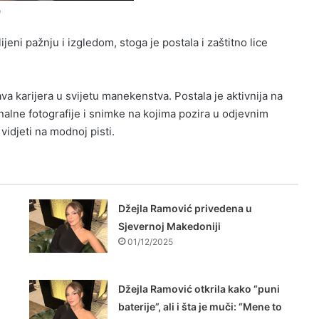
m
ijeni pažnju i izgledom, stoga je postala i zaštitno lice
va karijera u svijetu manekenstva. Postala je aktivnija na
alne fotografije i snimke na kojima pozira u odjevnim
vidjeti na modnoj pisti.
Džejla Ramović privedena u
Sjevernoj Makedoniji
01/12/2025
Džejla Ramović otkrila kako “puni
baterije”, ali i šta je muči: “Mene to