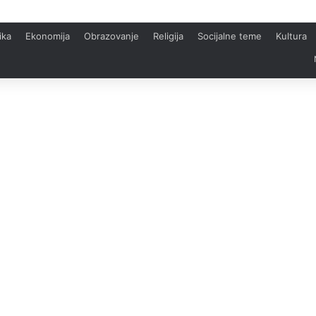
ika
Ekonomija
Obrazovanje
Religija
Socijalne teme
Kultura