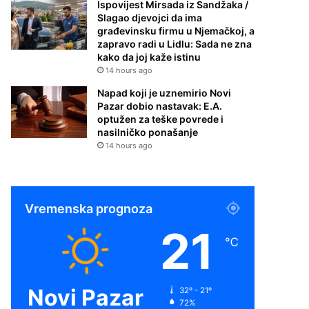
Ispovijest Mirsada iz Sandžaka /
Slagao djevojci da ima
građevinsku firmu u Njemačkoj, a
zapravo radi u Lidlu: Sada ne zna
kako da joj kaže istinu
14 hours ago
Napad koji je uznemirio Novi
Pazar dobio nastavak: E.A.
optužen za teške povrede i
nasilničko ponašanje
14 hours ago
Vremenska prognoza
21
℃
Novi Pazar
32º - 21º
72%