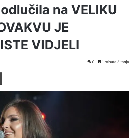
 odlučila na VELIKU
: OVAKVU JE
ISTE VIDJELI
0
1 minuta čitanja
Printaj