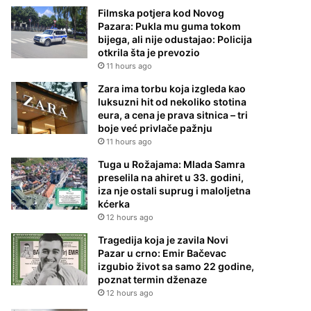
Filmska potjera kod Novog
Pazara: Pukla mu guma tokom
bijega, ali nije odustajao: Policija
otkrila šta je prevozio
11 hours ago
Zara ima torbu koja izgleda kao
luksuzni hit od nekoliko stotina
eura, a cena je prava sitnica – tri
boje već privlače pažnju
11 hours ago
Tuga u Rožajama: Mlada Samra
preselila na ahiret u 33. godini,
iza nje ostali suprug i maloljetna
kćerka
12 hours ago
Tragedija koja je zavila Novi
Pazar u crno: Emir Bačevac
izgubio život sa samo 22 godine,
poznat termin dženaze
12 hours ago