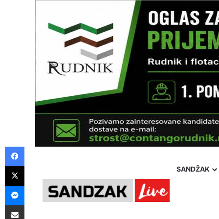
Facebook
X
SANDŽAK
Messenger
Pošalji preko E-Maila