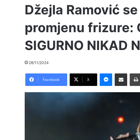
Džejla Ramović se
promjenu frizure
SIGURNO NIKAD N
28/11/2024
Messenger
Pošalji preko E-Maila
Facebook
X