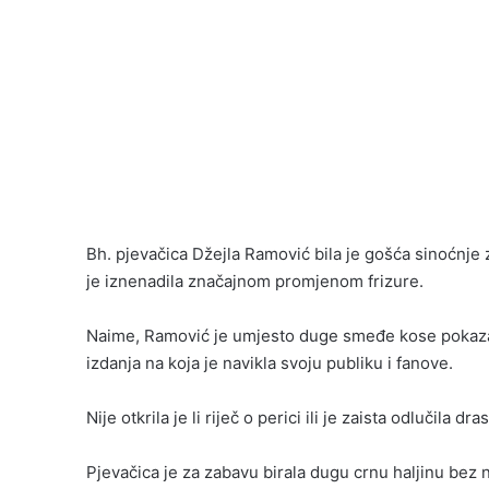
Bh. pjevačica Džejla Ramović bila je gošća sinoćnje
je iznenadila značajnom promjenom frizure.
Naime, Ramović je umjesto duge smeđe kose pokazala 
izdanja na koja je navikla svoju publiku i fanove.
Nije otkrila je li riječ o perici ili je zaista odlučila dra
Pjevačica je za zabavu birala dugu crnu haljinu bez 