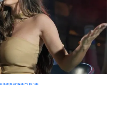
plikaciju Sandzaklive portala ---