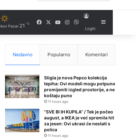
Facebook
X
YouTube
Instagram
Viber
Sidebar
℃
21
Novi Pazar
Login
Nedavno
Popularno
Komentari
Stigla je nova Pepco kolekcija
tepiha: Ovi modeli mogu potpuno
promijeniti izgled prostorije, a ne
koštaju puno
11 hours ago
”SVE BI IH KUPILA” / Tek je počeo
august, a IKEA je već spremila hit
za jesen: Ovi ukrasi će nestati s
polica
11 hours ago