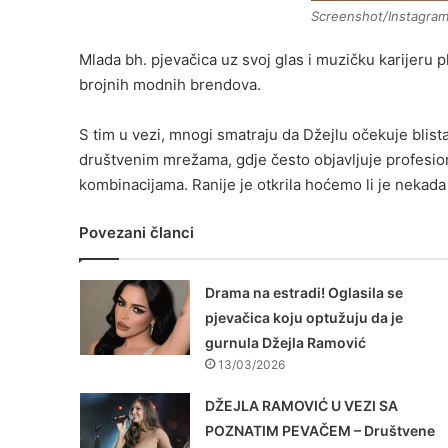
Screenshot/Instagra
Mlada bh. pjevačica uz svoj glas i muzičku karijeru pl
brojnih modnih brendova.
S tim u vezi, mnogi smatraju da Džejlu očekuje blista
društvenim mrežama, gdje često objavljuje profesion
kombinacijama. Ranije je otkrila hoćemo li je nekada 
Povezani članci
Drama na estradi! Oglasila se
pjevačica koju optužuju da je
gurnula Džejla Ramović
13/03/2026
DŽEJLA RAMOVIĆ U VEZI SA
POZNATIM PEVAČEM – Društvene