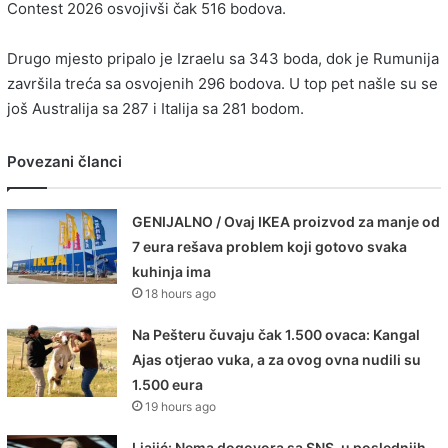
Contest 2026
osvojivši čak 516 bodova.
Drugo mjesto pripalo je Izraelu sa 343 boda, dok je Rumunija
završila treća sa osvojenih 296 bodova. U top pet našle su se
još Australija sa 287 i Italija sa 281 bodom.
Povezani članci
GENIJALNO / Ovaj IKEA proizvod za manje od
7 eura rešava problem koji gotovo svaka
kuhinja ima
18 hours ago
Na Pešteru čuvaju čak 1.500 ovaca: Kangal
Ajas otjerao vuka, a za ovog ovna nudili su
1.500 eura
19 hours ago
Ljajić: Nema dogovora sa SNS, u poslednjih