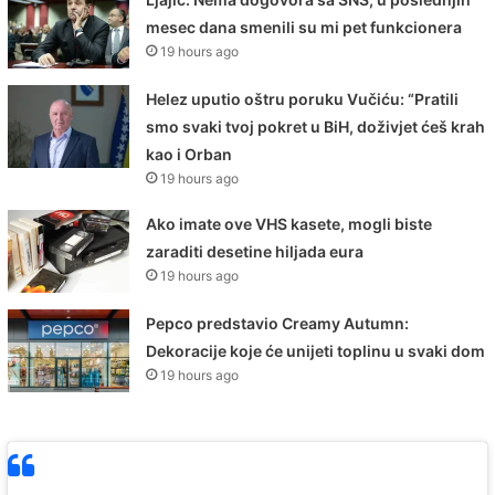
mesec dana smenili su mi pet funkcionera
19 hours ago
Helez uputio oštru poruku Vučiću: “Pratili
smo svaki tvoj pokret u BiH, doživjet ćeš krah
kao i Orban
19 hours ago
Ako imate ove VHS kasete, mogli biste
zaraditi desetine hiljada eura
19 hours ago
Pepco predstavio Creamy Autumn:
Dekoracije koje će unijeti toplinu u svaki dom
19 hours ago