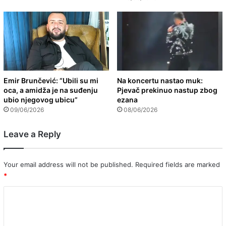
Emir Brunčević: “Ubili su mi
Na koncertu nastao muk:
oca, a amidža je na suđenju
Pjevač prekinuo nastup zbog
ubio njegovog ubicu”
ezana
09/06/2026
08/06/2026
Leave a Reply
Your email address will not be published.
Required fields are marked
*
C
o
m