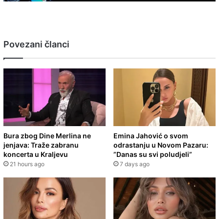
Povezani članci
Bura zbog Dine Merlina ne
Emina Jahović o svom
jenjava: Traže zabranu
odrastanju u Novom Pazaru:
koncerta u Kraljevu
”Danas su svi poludjeli”
21 hours ago
7 days ago