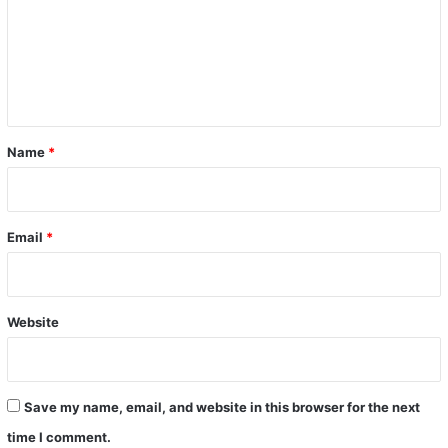
m
e
n
t
*
Name
*
Email
*
Website
Save my name, email, and website in this browser for the next
time I comment.