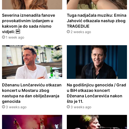
Severina iznenadila fanove
Tuga nadjačala muziku: Emina
provokativnim izdanjem u
Jahović otkazala nastup zbog
kakvom je do sada nismo
TRAGEDIJE
vidjeli: 
2 weeks ago
1 week ago
Dženanu Lončareviću otkazan
Na godišnjicu genocida / Grad
koncert u Mostaru zbog
u BiH otkazao koncert
nastupa na dan obilježavanja
Dženana Lončarevića nakon
genocida
što je 11.
3 weeks ago
3 weeks ago