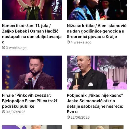
Koncerti održani 11. jula /
Nižu se kritike / Alen Islamović
Željko Bebek i Osman Hadžić
na dan godišnjice genocida u
nastupali na dan obilježavanja
Srebrenici pjevao u Kralje
g
4 weeks ago
3 weeks ago
Finale “Pinkovih zvezda”:
Pobjednik „Nikad nije kasno“
Bjelopoljac Elsan Pilica traži
Jasko Selmanović otkrio
podršku publike
detalje saobraćajne nesreće:
Evo u
03/07/2026
22/06/2026