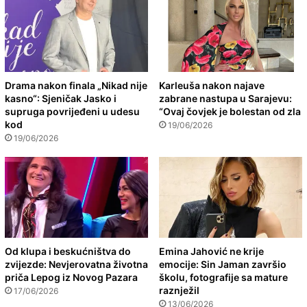
Drama nakon finala „Nikad nije
Karleuša nakon najave
kasno“: Sjeničak Jasko i
zabrane nastupa u Sarajevu:
supruga povrijeđeni u udesu
“Ovaj čovjek je bolestan od zla
kod
19/06/2026
19/06/2026
Od klupa i beskućništva do
Emina Jahović ne krije
zvijezde: Nevjerovatna životna
emocije: Sin Jaman završio
priča Lepog iz Novog Pazara
školu, fotografije sa mature
raznježil
17/06/2026
13/06/2026