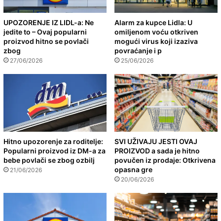
UPOZORENJE IZ LIDL-a: Ne
Alarm za kupce Lidla: U
jedite to – Ovaj popularni
omiljenom voću otkriven
proizvod hitno se povlači
mogući virus koji izaziva
zbog
povraćanje i p
27/06/2026
25/06/2026
Hitno upozorenje za roditelje:
SVI UŽIVAJU JESTI OVAJ
Popularni proizvod iz DM-a za
PROIZVOD a sada je hitno
bebe povlači se zbog ozbilj
povučen iz prodaje: Otkrivena
opasna gre
21/06/2026
20/06/2026