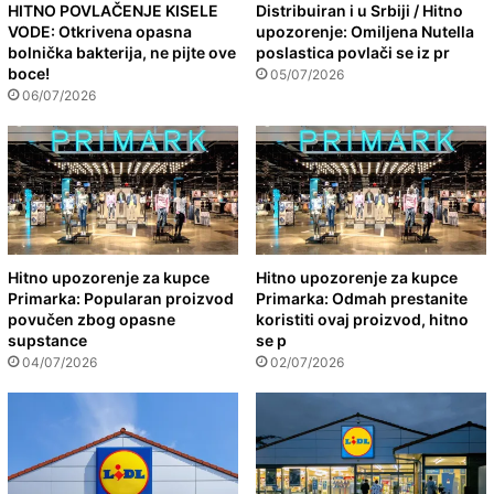
HITNO POVLAČENJE KISELE
Distribuiran i u Srbiji / Hitno
VODE: Otkrivena opasna
upozorenje: Omiljena Nutella
bolnička bakterija, ne pijte ove
poslastica povlači se iz pr
boce!
05/07/2026
06/07/2026
Hitno upozorenje za kupce
Hitno upozorenje za kupce
Primarka: Popularan proizvod
Primarka: Odmah prestanite
povučen zbog opasne
koristiti ovaj proizvod, hitno
supstance
se p
04/07/2026
02/07/2026