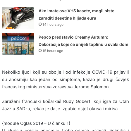
Ako imate ove VHS kasete, mogli biste
zaraditi desetine hiljada eura
14 hours ago
Pepco predstavio Creamy Autumn:
Dekoracije koje će unijeti toplinu u svaki dom
15 hours ago
Nekoliko ljudi koji su oboljeli od infekcije COVID-19 prijavili
su anosmiju kao jedan od simptoma, kazao je drugi čovjek
francuskog ministarstva zdravstva Jerome Salomon.
Zaraženi francuski košarkaš Rudy Gobert, koji igra za Utah
Jazz u SAD-u, rekao je da je izgubio osjet okusa i mirisa.
{module Oglas 2019 – U članku 1}
U slučaju pojave anosmije treba odmah nazvati liječnika i