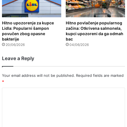
Hitno upozorenje za kupce
Hitno povlačenje popularnog
Lidla: Popularni šampon
začina: Otkrivena salmonela,
povučen zbog opasne
kupci upozoreni da ga odmah
bakterije
bac
20/06/2026
04/06/2026
Leave a Reply
Your email address will not be published.
Required fields are marked
*
C
o
m
m
e