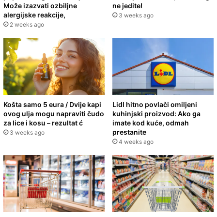
Može izazvati ozbiljne
ne jedite!
alergijske reakcije,
3 weeks ago
2 weeks ago
Košta samo 5 eura / Dvije kapi
Lidl hitno povlači omiljeni
ovog ulja mogu napraviti čudo
kuhinjski proizvod: Ako ga
za lice i kosu – rezultat ć
imate kod kuće, odmah
prestanite
3 weeks ago
4 weeks ago