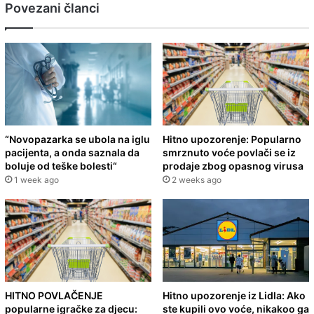
Povezani članci
“Novopazarka se ubola na iglu
Hitno upozorenje: Popularno
pacijenta, a onda saznala da
smrznuto voće povlači se iz
boluje od teške bolesti“
prodaje zbog opasnog virusa
1 week ago
2 weeks ago
HITNO POVLAČENJE
Hitno upozorenje iz Lidla: Ako
popularne igračke za djecu:
ste kupili ovo voće, nikakoo ga