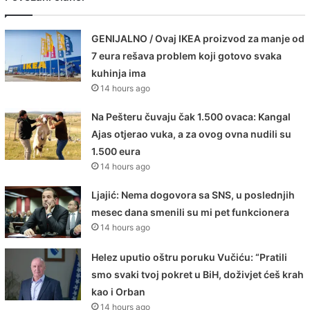
GENIJALNO / Ovaj IKEA proizvod za manje od
7 eura rešava problem koji gotovo svaka
kuhinja ima
14 hours ago
Na Pešteru čuvaju čak 1.500 ovaca: Kangal
Ajas otjerao vuka, a za ovog ovna nudili su
1.500 eura
14 hours ago
Ljajić: Nema dogovora sa SNS, u poslednjih
mesec dana smenili su mi pet funkcionera
14 hours ago
Helez uputio oštru poruku Vučiću: “Pratili
smo svaki tvoj pokret u BiH, doživjet ćeš krah
kao i Orban
14 hours ago