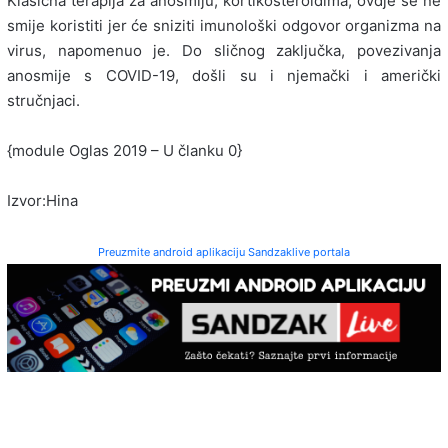
Klasična terapija za anosmiju, kortikosteroidima, ovdje se ne
smije koristiti jer će sniziti imunološki odgovor organizma na
virus, napomenuo je. Do sličnog zaključka, povezivanja
anosmije s COVID-19, došli su i njemački i američki
stručnjaci.
{module Oglas 2019 – U članku 0}
Izvor:Hina
Preuzmite android aplikaciju Sandzaklive portala