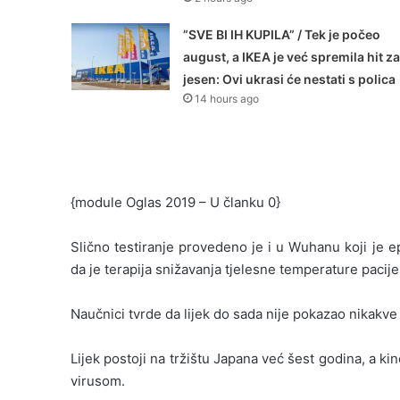
”SVE BI IH KUPILA” / Tek je počeo
august, a IKEA je već spremila hit za
jesen: Ovi ukrasi će nestati s polica
14 hours ago
{module Oglas 2019 – U članku 0}
Slično testiranje provedeno je i u Wuhanu koji je e
da je terapija snižavanja tjelesne temperature pacijen
Naučnici tvrde da lijek do sada nije pokazao nikakve 
Lijek postoji na tržištu Japana već šest godina, a ki
virusom.