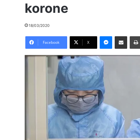
korone
18/03/2020
Messenger
Pošalji preko E-Maila
Facebook
X