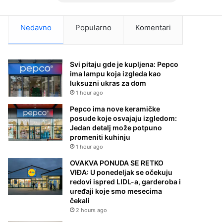
Nedavno
Popularno
Komentari
Svi pitaju gde je kupljena: Pepco
ima lampu koja izgleda kao
luksuzni ukras za dom
1 hour ago
Pepco ima nove keramičke
posude koje osvajaju izgledom:
Jedan detalj može potpuno
promeniti kuhinju
1 hour ago
OVAKVA PONUDA SE RETKO
VIĐA: U ponedeljak se očekuju
redovi ispred LIDL-a, garderoba i
uređaji koje smo mesecima
čekali
2 hours ago