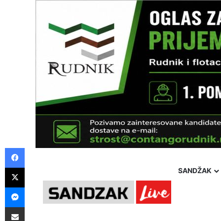
Facebook
X
SANDŽAK
Messenger
Saturday, 8 August 2026
Politika
Društvo
Hron
Pošalji preko E-Maila