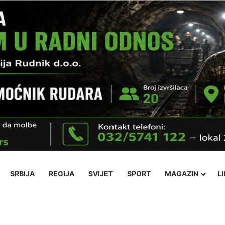
SRBIJA
REGIJA
SVIJET
SPORT
MAGAZIN
L
ika
Ekonomija
Obrazovanje
Religija
Socijalne teme
Kultura