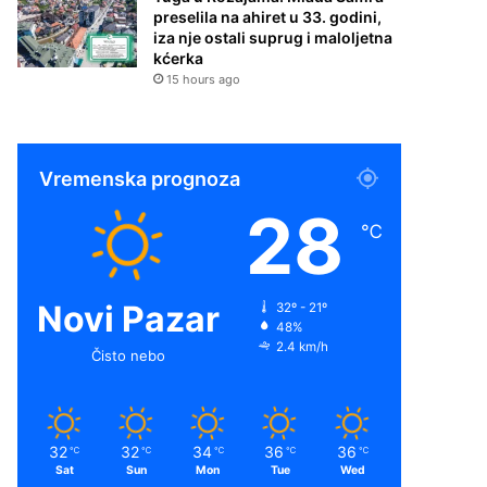
preselila na ahiret u 33. godini,
iza nje ostali suprug i maloljetna
kćerka
15 hours ago
Vremenska prognoza
28
℃
Novi Pazar
32º - 21º
48%
2.4 km/h
Čisto nebo
32
32
34
36
36
℃
℃
℃
℃
℃
Sat
Sun
Mon
Tue
Wed