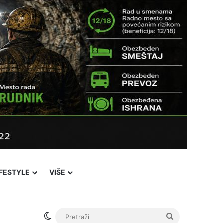
IFESTYLE
VIŠE
Facebook
X
YouTube
Instagram
Viber
Sidebar
℃
28
Novi Pazar
Login
Switch skin
Pretraži