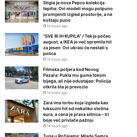
Stigla je nova Pepco kolekcija
tepiha: Ovi modeli mogu potpuno
promijeniti izgled prostorije, a ne
koštaju puno
14 hours ago
”SVE BI IH KUPILA” / Tek je počeo
august, a IKEA je već spremila hit
za jesen: Ovi ukrasi će nestati s
polica
14 hours ago
Filmska potjera kod Novog
Pazara: Pukla mu guma tokom
bijega, ali nije odustajao: Policija
otkrila šta je prevozio
14 hours ago
Zara ima torbu koja izgleda kao
luksuzni hit od nekoliko stotina
eura, a cena je prava sitnica – tri
boje već privlače pažnju
14 hours ago
Tuga u Rožajama: Mlada Samra