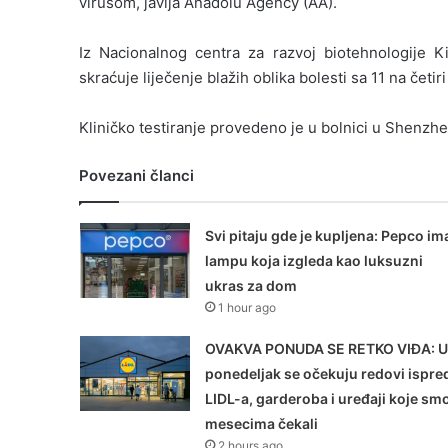
virusom, javlja Anadolu Agency (AA).
Iz Nacionalnog centra za razvoj biotehnologije K
skraćuje liječenje blažih oblika bolesti sa 11 na četir
Kliničko testiranje provedeno je u bolnici u Shenzh
Povezani članci
Svi pitaju gde je kupljena: Pepco im
lampu koja izgleda kao luksuzni
ukras za dom
1 hour ago
OVAKVA PONUDA SE RETKO VIĐA: U
ponedeljak se očekuju redovi ispre
LIDL-a, garderoba i uređaji koje sm
mesecima čekali
2 hours ago