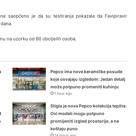
ine saopćeno je da su testiranja pokazala da Favipiravir
i dana.
enu na uzorku od 80 oboljelih osoba.
a
Pepco ima nove keramičke posude
koje osvajaju izgledom: Jedan detalj
može potpuno promeniti kuhinju
1 hour ago
Stigla je nova Pepco kolekcija tepiha:
d
Ovi modeli mogu potpuno
o
promijeniti izgled prostorije, a ne
koštaju puno
14 hours ago