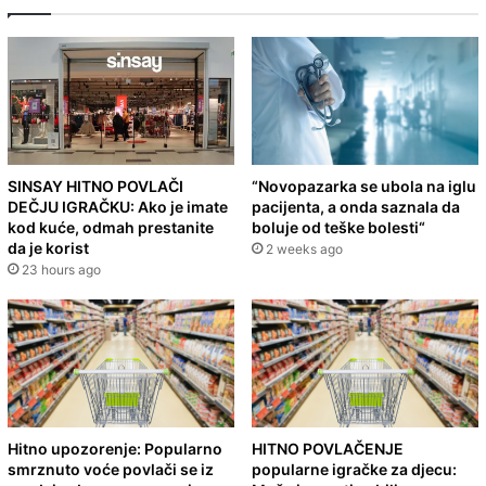
SINSAY HITNO POVLAČI
“Novopazarka se ubola na iglu
DEČJU IGRAČKU: Ako je imate
pacijenta, a onda saznala da
kod kuće, odmah prestanite
boluje od teške bolesti“
da je korist
2 weeks ago
23 hours ago
Hitno upozorenje: Popularno
HITNO POVLAČENJE
smrznuto voće povlači se iz
popularne igračke za djecu: