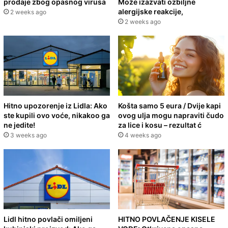
prodaje zbog opasnog virusa
Može izazvati ozbiljne
alergijske reakcije,
2 weeks ago
2 weeks ago
Hitno upozorenje iz Lidla: Ako
Košta samo 5 eura / Dvije kapi
ste kupili ovo voće, nikakoo ga
ovog ulja mogu napraviti čudo
ne jedite!
za lice i kosu – rezultat ć
3 weeks ago
4 weeks ago
Lidl hitno povlači omiljeni
HITNO POVLAČENJE KISELE