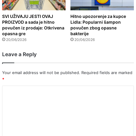
SVI UŽIVAJU JESTI OVAJ
Hitno upozorenje za kupce
PROIZVOD a sada je hitno
Lidla: Popularni šampon
povučen iz prodaje: Otkrivena
povučen zbog opasne
opasna gre
bakterije
20/06/2026
20/06/2026
Leave a Reply
Your email address will not be published.
Required fields are marked
*
C
o
m
m
e
n