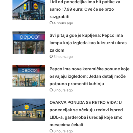
Lidl od ponedeljka ima hit patike za
samo 17,99 eura: Ove će se brzo
razgrabiti
4 hours ago
Svi pitaju gde je kupljena: Pepco ima
lampu koja izgleda kao luksuzni ukras
za dom
5 hours ago
Pepco ima nove keramičke posude koje
osvajaju izgledom: Jedan detalj može
potpuno promeniti kuhinju
6 hours ago
OVAKVA PONUDA SE RETKO VIĐA: U
ponedeljak se očekuju redovi ispred
LIDL-a, garderoba i uređaji koje smo
mesecima čekali
6 hours ago