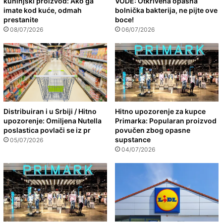
kuhinjski proizvod: Ako ga
VODE: Otkrivena opasna
imate kod kuće, odmah
bolnička bakterija, ne pijte ove
prestanite
boce!
08/07/2026
06/07/2026
Distribuiran i u Srbiji / Hitno
Hitno upozorenje za kupce
upozorenje: Omiljena Nutella
Primarka: Popularan proizvod
poslastica povlači se iz pr
povučen zbog opasne
supstance
05/07/2026
04/07/2026