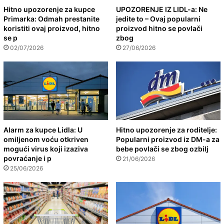
Hitno upozorenje za kupce
UPOZORENJE IZ LIDL-a: Ne
Primarka: Odmah prestanite
jedite to – Ovaj popularni
koristiti ovaj proizvod, hitno
proizvod hitno se povlači
se p
zbog
02/07/2026
27/06/2026
Alarm za kupce Lidla: U
Hitno upozorenje za roditelje:
omiljenom voću otkriven
Popularni proizvod iz DM-a za
mogući virus koji izaziva
bebe povlači se zbog ozbilj
povraćanje i p
21/06/2026
25/06/2026