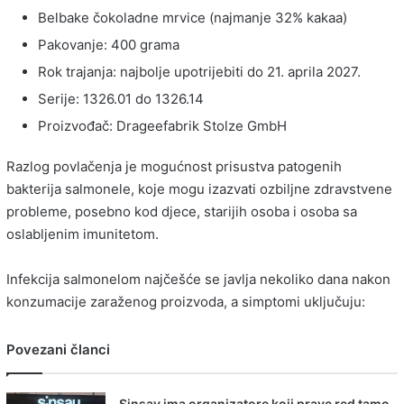
Belbake čokoladne mrvice (najmanje 32% kakaa)
Pakovanje: 400 grama
Rok trajanja: najbolje upotrijebiti do 21. aprila 2027.
Serije: 1326.01 do 1326.14
Proizvođač: Drageefabrik Stolze GmbH
Razlog povlačenja je mogućnost prisustva patogenih
bakterija salmonele, koje mogu izazvati ozbiljne zdravstvene
probleme, posebno kod djece, starijih osoba i osoba sa
oslabljenim imunitetom.
Infekcija salmonelom najčešće se javlja nekoliko dana nakon
konzumacije zaraženog proizvoda, a simptomi uključuju:
Povezani članci
Sinsay ima organizatore koji prave red tamo