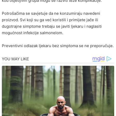
kod osjetljivih grupa mogu se razviti teže komplikacije.
Potrošačima se savjetuje da ne konzumiraju navedeni
proizvod. Svi koji su ga već koristili i primijete jače ili
dugotrajne simptome trebaju se javiti ljekaru i naglasiti
mogućnost infekcije salmonelom.
Preventivni odlazak ljekaru bez simptoma se ne preporučuje.