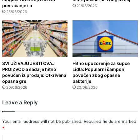
povraćanje i p
21/06/2026
25/06/2026
SVI UŽIVAJU JESTI OVAJ
Hitno upozorenje za kupce
PROIZVOD a sada je hitno
Lidla: Popularni šampon
povučen iz prodaje: Otkrivena
povučen zbog opasne
opasna gre
bakterije
20/06/2026
20/06/2026
Leave a Reply
Your email address will not be published.
Required fields are marked
*
C