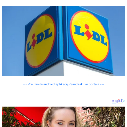
--- Preuzmite android aplikaciju Sandzaklive portala ---