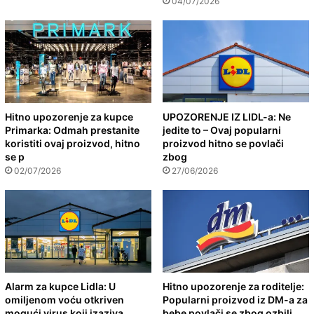
04/07/2026
Hitno upozorenje za kupce
UPOZORENJE IZ LIDL-a: Ne
Primarka: Odmah prestanite
jedite to – Ovaj popularni
koristiti ovaj proizvod, hitno
proizvod hitno se povlači
se p
zbog
02/07/2026
27/06/2026
Alarm za kupce Lidla: U
Hitno upozorenje za roditelje:
omiljenom voću otkriven
Popularni proizvod iz DM-a za
mogući virus koji izaziva
bebe povlači se zbog ozbilj