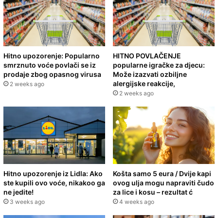
Hitno upozorenje: Popularno
HITNO POVLAČENJE
smrznuto voće povlači se iz
popularne igračke za djecu:
prodaje zbog opasnog virusa
Može izazvati ozbiljne
alergijske reakcije,
2 weeks ago
2 weeks ago
Hitno upozorenje iz Lidla: Ako
Košta samo 5 eura / Dvije kapi
ste kupili ovo voće, nikakoo ga
ovog ulja mogu napraviti čudo
ne jedite!
za lice i kosu – rezultat ć
3 weeks ago
4 weeks ago