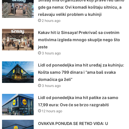
gde ga nema: Ovi komadi koštaju sitnicu, a
rešavaju veliki problem u kuhinji
2 hours ago
Kakav hit iz Sinsaya! Prekrivač sa cvetnim
motivima izgleda mnogo skuplje nego što
jeste
3 hours ago
Lidl od ponedeljka ima hit uređaj za kuhinju:
Košta samo 799 dinara i ”ama baš svaka
domaćica ga želi”
3 hours ago
Lidl od ponedeljka ima hit patike za samo
17,99 eura: Ove će se brzo razgrabiti
12 hours ago
OVAKVA PONUDA SE RETKO VIĐA: U