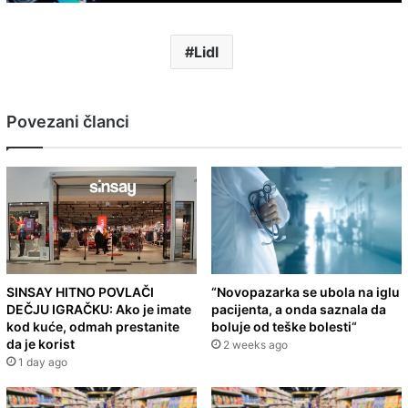
Lidl
Povezani članci
SINSAY HITNO POVLAČI
“Novopazarka se ubola na iglu
DEČJU IGRAČKU: Ako je imate
pacijenta, a onda saznala da
kod kuće, odmah prestanite
boluje od teške bolesti“
da je korist
2 weeks ago
1 day ago