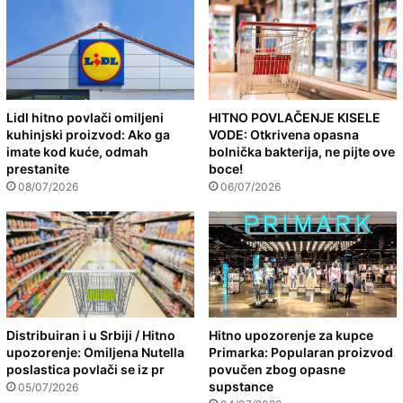
Lidl hitno povlači omiljeni
HITNO POVLAČENJE KISELE
kuhinjski proizvod: Ako ga
VODE: Otkrivena opasna
imate kod kuće, odmah
bolnička bakterija, ne pijte ove
prestanite
boce!
08/07/2026
06/07/2026
Distribuiran i u Srbiji / Hitno
Hitno upozorenje za kupce
upozorenje: Omiljena Nutella
Primarka: Popularan proizvod
poslastica povlači se iz pr
povučen zbog opasne
supstance
05/07/2026