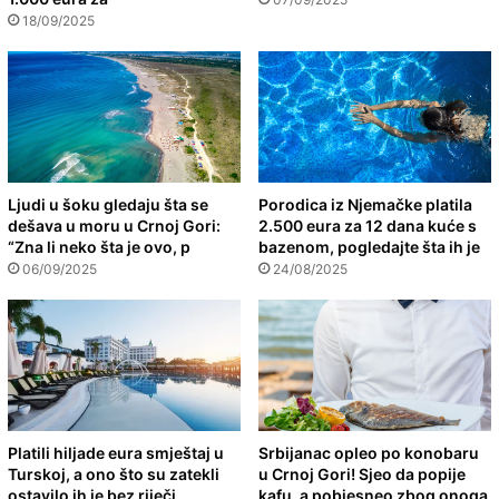
18/09/2025
Ljudi u šoku gledaju šta se
Porodica iz Njemačke platila
dešava u moru u Crnoj Gori:
2.500 eura za 12 dana kuće s
“Zna li neko šta je ovo, p
bazenom, pogledajte šta ih je
06/09/2025
24/08/2025
Platili hiljade eura smještaj u
Srbijanac opleo po konobaru
Turskoj, a ono što su zatekli
u Crnoj Gori! Sjeo da popije
ostavilo ih je bez riječi
kafu, a pobjesneo zbog onoga