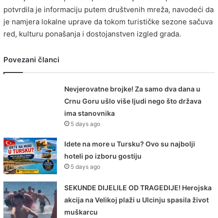
potvrdila je informaciju putem društvenih mreža, navodeći da
je namjera lokalne uprave da tokom turističke sezone sačuva
red, kulturu ponašanja i dostojanstven izgled grada.
Povezani članci
Nevjerovatne brojke! Za samo dva dana u
Crnu Goru ušlo više ljudi nego što država
ima stanovnika
5 days ago
Idete na more u Tursku? Ovo su najbolji
hoteli po izboru gostiju
5 days ago
SEKUNDE DIJELILE OD TRAGEDIJE! Herojska
akcija na Velikoj plaži u Ulcinju spasila život
muškarcu