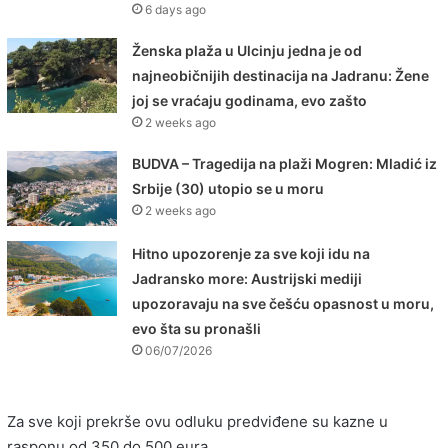
6 days ago
Ženska plaža u Ulcinju jedna je od
najneobičnijih destinacija na Jadranu: Žene
joj se vraćaju godinama, evo zašto
2 weeks ago
BUDVA – Tragedija na plaži Mogren: Mladić iz
Srbije (30) utopio se u moru
2 weeks ago
Hitno upozorenje za sve koji idu na
Jadransko more: Austrijski mediji
upozoravaju na sve češću opasnost u moru,
evo šta su pronašli
06/07/2026
Za sve koji prekrše ovu odluku predviđene su kazne u
rasponu od 350 do 500 eura.