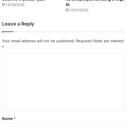
št
14/08/2025
23/07/2025
Leave a Reply
Your email address will not be published.
Required fields are marked
*
C
o
m
m
e
n
t
*
Name
*