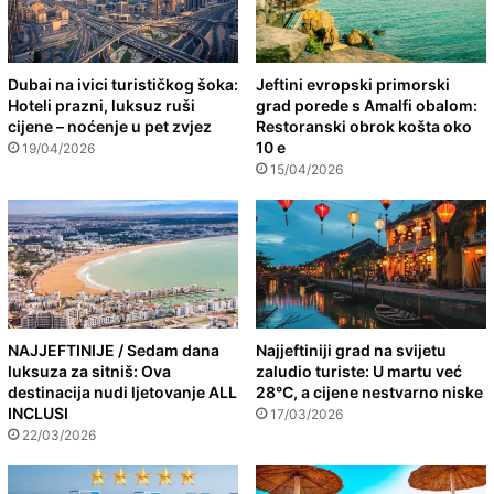
Dubai na ivici turističkog šoka:
Jeftini evropski primorski
Hoteli prazni, luksuz ruši
grad porede s Amalfi obalom:
cijene – noćenje u pet zvjez
Restoranski obrok košta oko
10 e
19/04/2026
15/04/2026
NAJJEFTINIJE / Sedam dana
Najjeftiniji grad na svijetu
luksuza za sitniš: Ova
zaludio turiste: U martu već
destinacija nudi ljetovanje ALL
28°C, a cijene nestvarno niske
INCLUSI
17/03/2026
22/03/2026