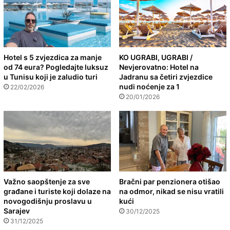
Hotel s 5 zvjezdica za manje
KO UGRABI, UGRABI /
od 74 eura? Pogledajte luksuz
Nevjerovatno: Hotel na
u Tunisu koji je zaludio turi
Jadranu sa četiri zvjezdice
nudi noćenje za 1
22/02/2026
20/01/2026
Važno saopštenje za sve
Bračni par penzionera otišao
građane i turiste koji dolaze na
na odmor, nikad se nisu vratili
novogodišnju proslavu u
kući
Sarajev
30/12/2025
31/12/2025