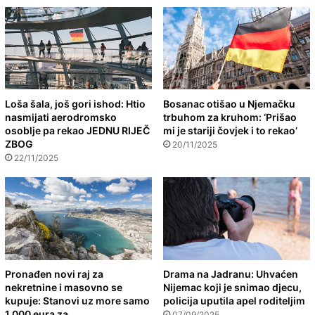
Loša šala, još gori ishod: Htio
Bosanac otišao u Njemačku
nasmijati aerodromsko
trbuhom za kruhom: ‘Prišao
osoblje pa rekao JEDNU RIJEČ
mi je stariji čovjek i to rekao’
ZBOG
20/11/2025
22/11/2025
Pronađen novi raj za
Drama na Jadranu: Uhvaćen
nekretnine i masovno se
Nijemac koji je snimao djecu,
kupuje: Stanovi uz more samo
policija uputila apel roditeljim
1.000 eura za
07/09/2025