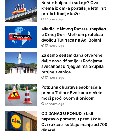
Nosite haljine ili suknje? Ova
krema iz dm-a postala je letni hit
protiv iritacije kože
17 hours ago
Mladić iz Novog Pazara uhapšen
u Crnoj Gori: Motkom pretukao
dvojicu Tutinaca na Adi Bojani
17 hours ago
Za samo sedam dana otvorene
dvije nove džamije u Rožajama –
svečanost u Njegušima okupila
brojne zvanice
17 hours ago
Potpuna obustava saobraćaja
prema Tutinu: Evo kada nećete
moći proći ovom dionicom
17 hours ago
OD DANAS U PONUDI / Lidl
napravio pometnju pred školu:
Ovi ruksaci koštaju manje od 700
dinara!