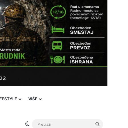
IFESTYLE
VIŠE
Facebook
X
YouTube
Instagram
Viber
Sidebar
℃
18
i Pazar
Login
Switch skin
Pretraži