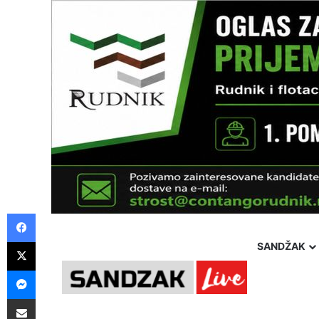
Facebook
X
SANDŽAK
Messenger
Friday, 7 August 2026
Politika
Društvo
Hronika
Pošalji preko E-Maila