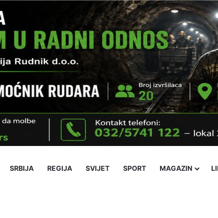
SRBIJA
REGIJA
SVIJET
SPORT
MAGAZIN
L
Ekonomija
Obrazovanje
Religija
Socijalne teme
Kultura
Nov