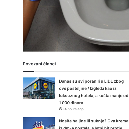
Povezani članci
Danas su svi poranili u LIDL zbog
ove posteljine / Izgleda kao iz
luksuznog hotela, a košta manje od
1.000 dinara
14 hours ago
Nosite haljine ili suknje? Ova krema
iz dm-a postala je letni hit protiv