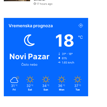
17 hours ago
Vremenska prognoza
18
℃
Novi Pazar
31º - 18º
61%
1.65 km/h
Čisto nebo
31
32
34
36
37
℃
℃
℃
℃
℃
Fri
Sat
Sun
Mon
Tue