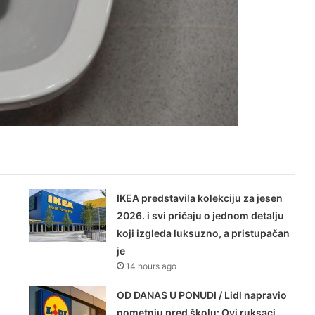
IKEA predstavila kolekciju za jesen
2026. i svi pričaju o jednom detalju
koji izgleda luksuzno, a pristupačan
je
14 hours ago
OD DANAS U PONUDI / Lidl napravio
pometnju pred školu: Ovi ruksaci