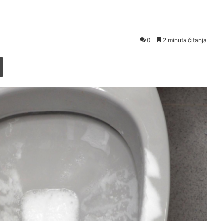
0
2 minuta čitanja
Printaj