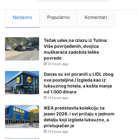
Nedavno
Popularno
Komentari
Težak udes na izlazu iz Tutina:
Više povrijeđenih, dvojica
muškaraca zadobila teške
povrede
13 hours ago
Danas su svi poranili u LIDL zbog
ove posteljine / Izgleda kao iz
luksuznog hotela, a košta manje
od 1.000 dinara
14 hours ago
IKEA predstavila kolekciju za
jesen 2026. i svi pričaju o jednom
detalju koji izgleda luksuzno, a
pristupačan je
14 hours ago