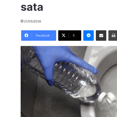
sata
21/05/2026
Messenger
Pošalji preko E-Maila
Facebook
X