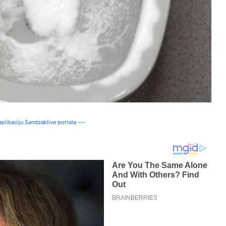
plikaciju Sandzaklive portala ---