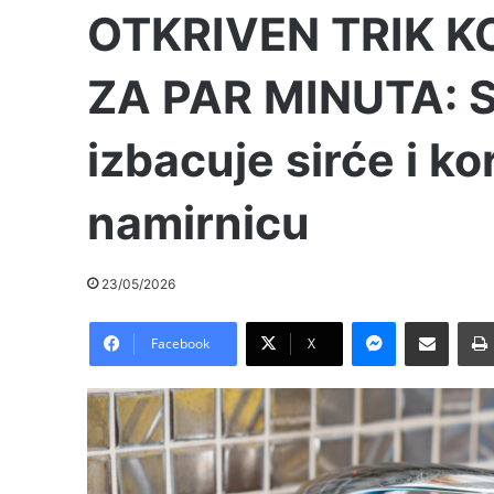
OTKRIVEN TRIK K
ZA PAR MINUTA: Sv
izbacuje sirće i kor
namirnicu
23/05/2026
Messenger
Pošalji preko E-Maila
Facebook
X