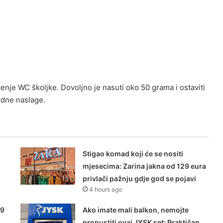
enje WC školjke. Dovoljno je nasuti oko 50 grama i ostaviti
odne naslage.
Stigao komad koji će se nositi
mjesecima: Zarina jakna od 129 eura
privlači pažnju gdje god se pojavi
4 hours ago
99
Ako imate mali balkon, nemojte
propustiti ovaj JYSK set: Praktičan