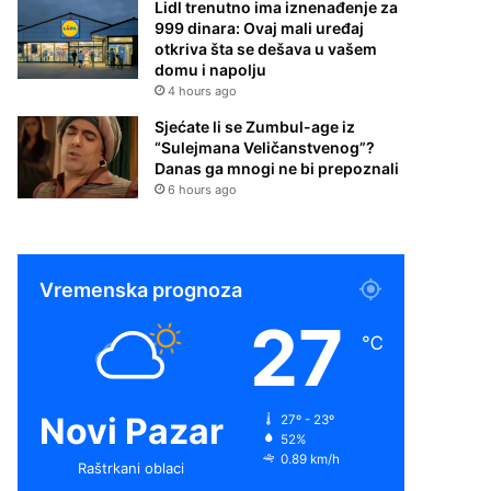
Lidl trenutno ima iznenađenje za
999 dinara: Ovaj mali uređaj
otkriva šta se dešava u vašem
domu i napolju
4 hours ago
Sjećate li se Zumbul-age iz
“Sulejmana Veličanstvenog”?
Danas ga mnogi ne bi prepoznali
6 hours ago
Vremenska prognoza
27
℃
Novi Pazar
27º - 23º
52%
0.89 km/h
Raštrkani oblaci