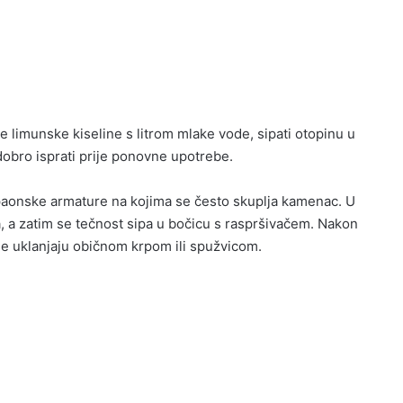
e limunske kiseline s litrom mlake vode, sipati otopinu u
 dobro isprati prije ponovne upotrebe.
kupaonske armature na kojima se često skuplja kamenac. U
a, a zatim se tečnost sipa u bočicu s raspršivačem. Nakon
še uklanjaju običnom krpom ili spužvicom.