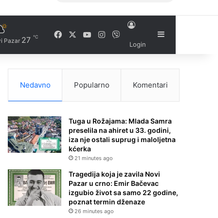
Facebook
X
YouTube
Instagram
Viber
Sidebar
℃
27
i Pazar
Login
Nedavno
Popularno
Komentari
Tuga u Rožajama: Mlada Samra
preselila na ahiret u 33. godini,
iza nje ostali suprug i maloljetna
kćerka
21 minutes ago
Tragedija koja je zavila Novi
Pazar u crno: Emir Bačevac
izgubio život sa samo 22 godine,
poznat termin dženaze
26 minutes ago