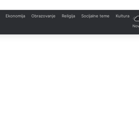
Ekonomija
Obrazovanje
Religija
Socijalne teme
Kultura
Nov