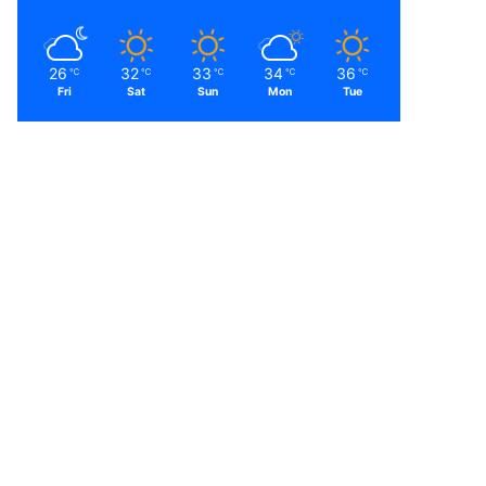
26
32
33
34
36
℃
℃
℃
℃
℃
Fri
Sat
Sun
Mon
Tue