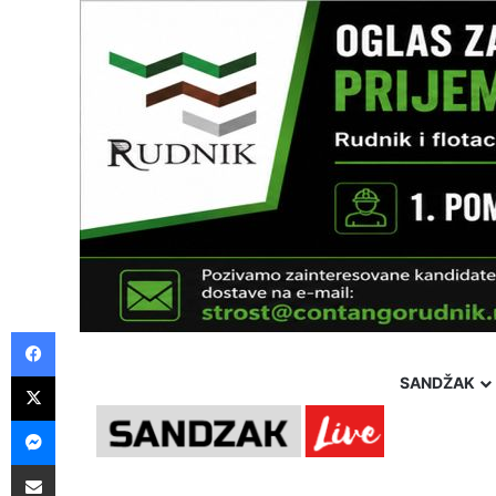
Facebook
X
SANDŽAK
Messenger
Pošalji preko E-Maila