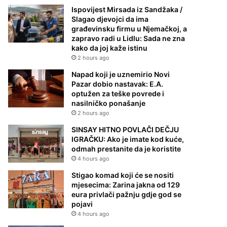
Ispovijest Mirsada iz Sandžaka /
Slagao djevojci da ima
građevinsku firmu u Njemačkoj, a
zapravo radi u Lidlu: Sada ne zna
kako da joj kaže istinu
2 hours ago
Napad koji je uznemirio Novi
Pazar dobio nastavak: E.A.
optužen za teške povrede i
nasilničko ponašanje
2 hours ago
SINSAY HITNO POVLAČI DEČJU
IGRAČKU: Ako je imate kod kuće,
odmah prestanite da je koristite
4 hours ago
Stigao komad koji će se nositi
mjesecima: Zarina jakna od 129
eura privlači pažnju gdje god se
pojavi
4 hours ago