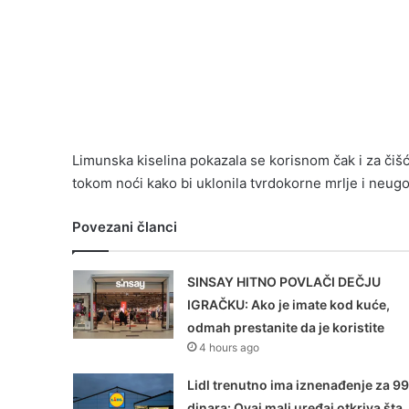
Limunska kiselina pokazala se korisnom čak i za čišć
tokom noći kako bi uklonila tvrdokorne mrlje i neug
Povezani članci
SINSAY HITNO POVLAČI DEČJU
IGRAČKU: Ako je imate kod kuće,
odmah prestanite da je koristite
4 hours ago
Lidl trenutno ima iznenađenje za 9
dinara: Ovaj mali uređaj otkriva šta