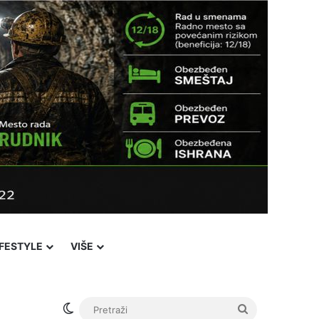
IFESTYLE
VIŠE
Facebook
X
YouTube
Instagram
Viber
Sidebar
℃
20
Novi Pazar
Login
Switch skin
Pretraži