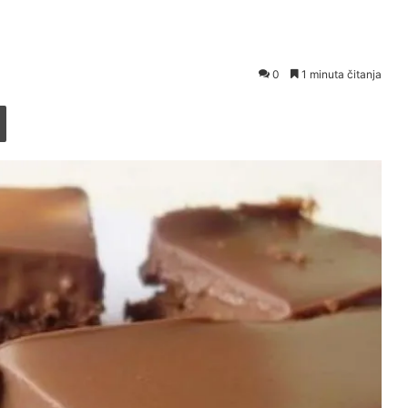
0
1 minuta čitanja
Printaj