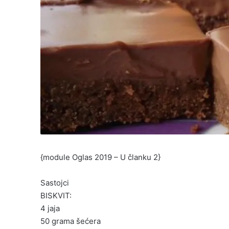
{module Oglas 2019 – U članku 2}
Sastojci
BISKVIT:
4 jaja
50 grama šećera