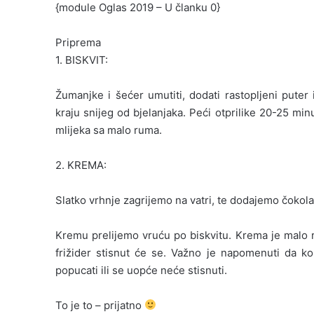
{module Oglas 2019 – U članku 0}
Priprema
1. BISKVIT:
Žumanjke i šećer umutiti, dodati rastopljeni pute
kraju snijeg od bjelanjaka. Peći otprilike 20-25 min
mlijeka sa malo ruma.
2. KREMA:
Slatko vrhnje zagrijemo na vatri, te dodajemo čokol
Kremu prelijemo vruću po biskvitu. Krema je malo rj
frižider stisnut će se. Važno je napomenuti da ko
popucati ili se uopće neće stisnuti.
To je to – prijatno