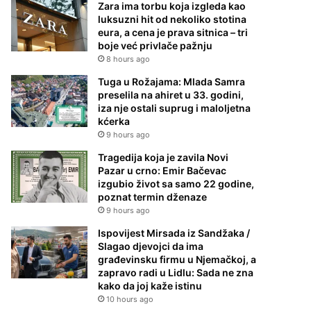
Zara ima torbu koja izgleda kao
luksuzni hit od nekoliko stotina
eura, a cena je prava sitnica – tri
boje već privlače pažnju
8 hours ago
Tuga u Rožajama: Mlada Samra
preselila na ahiret u 33. godini,
iza nje ostali suprug i maloljetna
kćerka
9 hours ago
Tragedija koja je zavila Novi
Pazar u crno: Emir Bačevac
izgubio život sa samo 22 godine,
poznat termin dženaze
9 hours ago
Ispovijest Mirsada iz Sandžaka /
Slagao djevojci da ima
građevinsku firmu u Njemačkoj, a
zapravo radi u Lidlu: Sada ne zna
kako da joj kaže istinu
10 hours ago