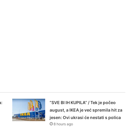
a:
”SVE BI IH KUPILA” / Tek je počeo
august, a IKEA je već spremila hit za
jesen: Ovi ukrasi će nestati s polica
8 hours ago