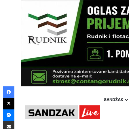
Facebook
X
SANDŽAK
Messenger
Saturday, 8 August 2026
Politika
Društvo
Hron
Pošalji preko E-Maila