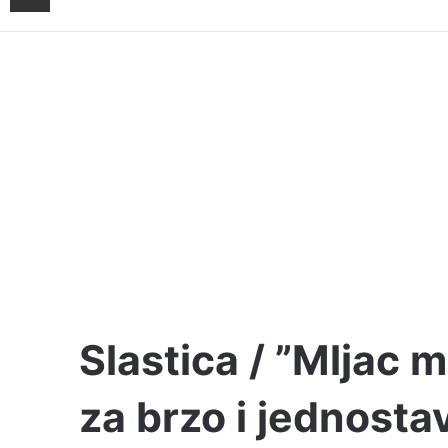
Slastica / ”Mljac m
za brzo i jednost