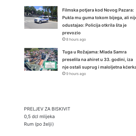
Filmska potjera kod Novog Pazara:
Pukla mu guma tokom bijega, ali nij
odustajao: Policija otkrila šta je
prevozio
8 hours ago
Tuga u Rožajama: Mlada Samra
preselila na ahiret u 33. godini, iza
nje ostali suprug i maloljetna kćerk
9 hours ago
PRELJEV ZA BISKIVIT
0,5 dcl mlijeka
Rum (po želji)