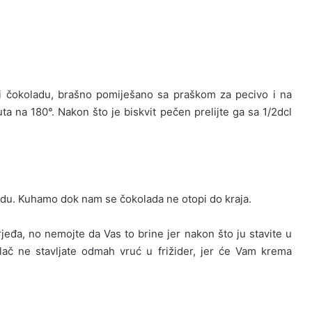
r i čokoladu, brašno pomiješano sa praškom za pecivo i na
uta na 180°. Nakon što je biskvit pečen prelijte ga sa 1/2dcl
adu. Kuhamo dok nam se čokolada ne otopi do kraja.
eđa, no nemojte da Vas to brine jer nakon što ju stavite u
lač ne stavljate odmah vruć u frižider, jer će Vam krema