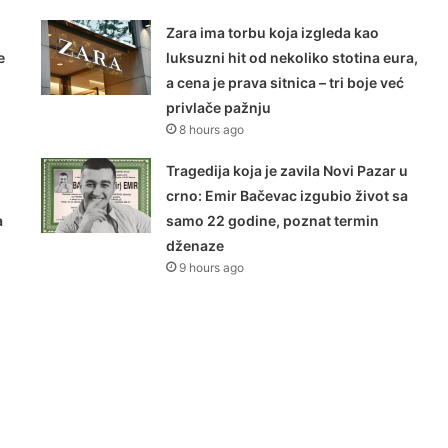
Zara ima torbu koja izgleda kao
e
luksuzni hit od nekoliko stotina eura,
a cena je prava sitnica – tri boje već
privlače pažnju
8 hours ago
Tragedija koja je zavila Novi Pazar u
crno: Emir Bačevac izgubio život sa
a
samo 22 godine, poznat termin
dženaze
9 hours ago