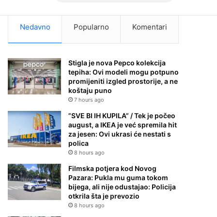
Nedavno
Popularno
Komentari
Stigla je nova Pepco kolekcija
tepiha: Ovi modeli mogu potpuno
promijeniti izgled prostorije, a ne
koštaju puno
7 hours ago
”SVE BI IH KUPILA” / Tek je počeo
august, a IKEA je već spremila hit
za jesen: Ovi ukrasi će nestati s
polica
8 hours ago
Filmska potjera kod Novog
Pazara: Pukla mu guma tokom
bijega, ali nije odustajao: Policija
otkrila šta je prevozio
8 hours ago