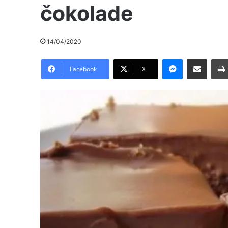
čokolade
14/04/2020
Messenger
Pošalji preko E-Maila
Facebook
X