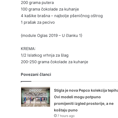
200 grama putera
100 grama čokolade za kuhanje
4 kašike brašna – najbolje pšeničnog oštrog
1 prašak za pecivo
{module Oglas 2019 – U članku 1}
KREMA:
1/2 lslatkog vrhnja za šlag
200-250 grama čokolade za kuhanje
Povezani članci
Stigla je nova Pepco kolekcija tepih
Ovi modeli mogu potpuno
promijeniti izgled prostorije, a ne
koštaju puno
7 hours ago