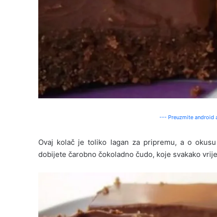
--- Preuzmite android a
Ovaj kolač je toliko lagan za pripremu, a o okus
dobijete čarobno čokoladno čudo, koje svakako vrije