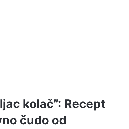
ljac kolač”: Recept
avno čudo od