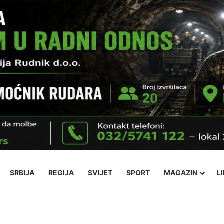
SRBIJA
REGIJA
SVIJET
SPORT
MAGAZIN
L
ika
Ekonomija
Obrazovanje
Religija
Socijalne teme
Kultura