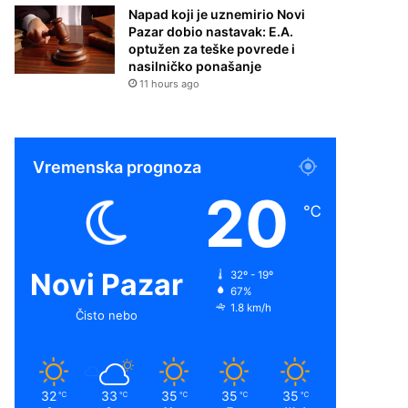
Napad koji je uznemirio Novi
Pazar dobio nastavak: E.A.
optužen za teške povrede i
nasilničko ponašanje
11 hours ago
Vremenska prognoza
20
℃
Novi Pazar
32º - 19º
67%
1.8 km/h
Čisto nebo
32
33
35
35
35
℃
℃
℃
℃
℃