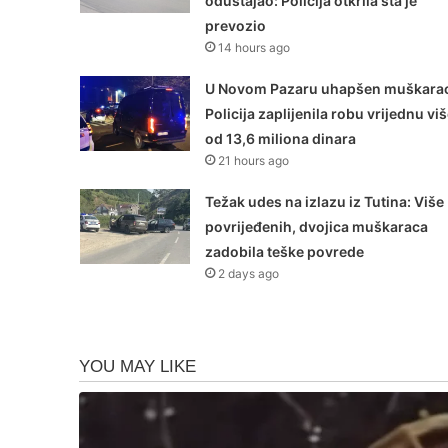
odustajao: Policija otkrila šta je
prevozio
14 hours ago
U Novom Pazaru uhapšen muškarac
Policija zaplijenila robu vrijednu vi
od 13,6 miliona dinara
21 hours ago
Težak udes na izlazu iz Tutina: Više
povrijeđenih, dvojica muškaraca
zadobila teške povrede
2 days ago