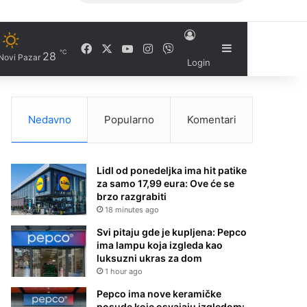
Facebook
X
YouTube
Instagram
Viber
Sidebar
℃
28
Novi Pazar
Login
Nedavno
Popularno
Komentari
Lidl od ponedeljka ima hit patike
za samo 17,99 eura: Ove će se
brzo razgrabiti
18 minutes ago
Svi pitaju gde je kupljena: Pepco
ima lampu koja izgleda kao
luksuzni ukras za dom
1 hour ago
Pepco ima nove keramičke
posude koje osvajaju izgledom: