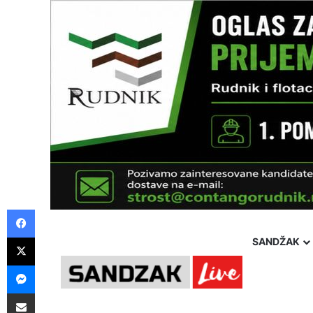
Facebook
X
SANDŽAK
Messenger
Pošalji preko E-Maila