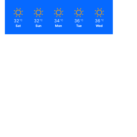
32
32
34
36
36
℃
℃
℃
℃
℃
Sat
Sun
Mon
Tue
Wed