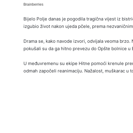
Bijelo Polje danas je pogodila tragična vijest iz bis
izgubio život nakon ujeda pčele, prema nezvaničnim 
Drama se, kako navode izvori, odvijala veoma brzo. 
pokušali su da ga hitno prevezu do Opšte bolnice u B
U međuvremenu su ekipe Hitne pomoći krenule prema 
odmah započeli reanimaciju. Nažalost, muškarac u t