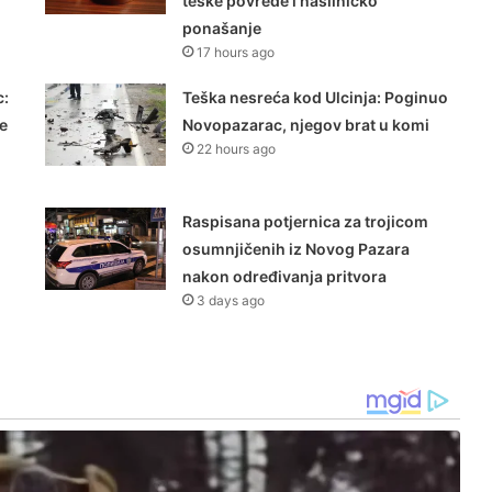
teške povrede i nasilničko
ponašanje
17 hours ago
:
Teška nesreća kod Ulcinja: Poginuo
še
Novopazarac, njegov brat u komi
22 hours ago
Raspisana potjernica za trojicom
osumnjičenih iz Novog Pazara
nakon određivanja pritvora
3 days ago