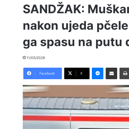
SANDŽAK: Muškarc
nakon ujeda pčele, 
ga spasu na putu 
11/05/2026
Messenger
Pošalji preko E-Maila
Facebook
X