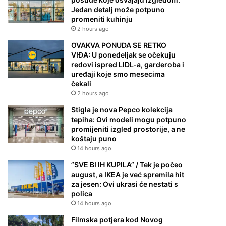
Jedan detalj može potpuno
promeniti kuhinju
2 hours ago
OVAKVA PONUDA SE RETKO
VIĐA: U ponedeljak se očekuju
redovi ispred LIDL-a, garderoba i
uređaji koje smo mesecima
čekali
2 hours ago
Stigla je nova Pepco kolekcija
tepiha: Ovi modeli mogu potpuno
promijeniti izgled prostorije, a ne
koštaju puno
14 hours ago
”SVE BI IH KUPILA” / Tek je počeo
august, a IKEA je već spremila hit
za jesen: Ovi ukrasi će nestati s
polica
14 hours ago
Filmska potjera kod Novog