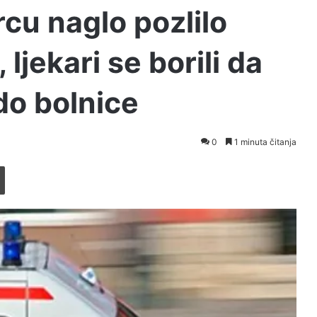
u naglo pozlilo
ljekari se borili da
do bolnice
0
1 minuta čitanja
Printaj