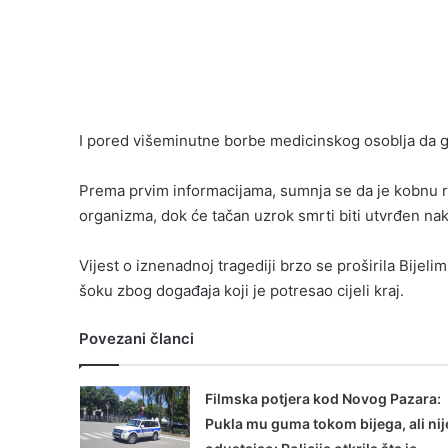
I pored višeminutne borbe medicinskog osoblja da ga
Prema prvim informacijama, sumnja se da je kobnu rea
organizma, dok će tačan uzrok smrti biti utvrđen na
Vijest o iznenadnoj tragediji brzo se proširila Bijeli
šoku zbog događaja koji je potresao cijeli kraj.
Povezani članci
Filmska potjera kod Novog Pazara:
Pukla mu guma tokom bijega, ali nij