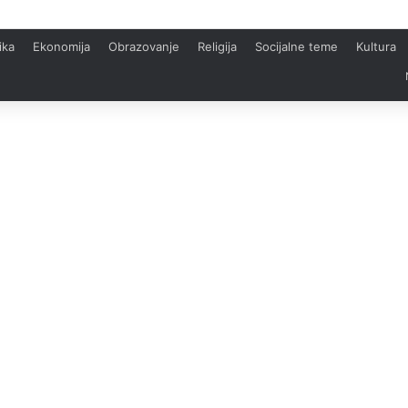
ika
Ekonomija
Obrazovanje
Religija
Socijalne teme
Kultura