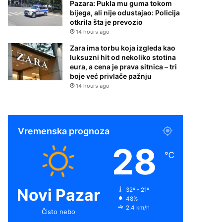
Pazara: Pukla mu guma tokom
bijega, ali nije odustajao: Policija
otkrila šta je prevozio
14 hours ago
Zara ima torbu koja izgleda kao
luksuzni hit od nekoliko stotina
eura, a cena je prava sitnica – tri
boje već privlače pažnju
14 hours ago
Vremenska prognoza
28
℃
Novi Pazar
32º - 21º
48%
2.4 km/h
Čisto nebo