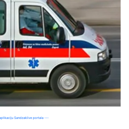
plikaciju Sandzaklive portala ---