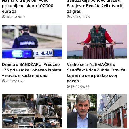
Na iftaru u Bijelom Polju
Sandžaklija ponovo ulaže u
prikupljeno skoro 107.000
Sarajevo: Evo šta želi otvoriti
eura za
za građ
08/03/2026
25/02/2026
Drama u SANDŽAKU: Preuzeo
Vratio se iz NJEMAČKE u
175 grla stoke i obećao isplatu
Sandžak: Priča Zuhda Erovića
– novac nikada nije dao
koji je na selu postao svoj
gazda
21/02/2026
18/02/2026