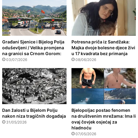
Građani Sjenice i Bijelog Polja
Potresna priča iz Sandžaka:
oduševljeni / Velika promjena
Majka dvoje bolesne djece živi
na granici sa Crnom Gorom:
u 17 kvadrata bez primanja
03/07/2026
08/06/2026
Dan žalosti u Bijelom Polju
Bjelopoljac postao fenomen
nakon niza tragičnih događaja
na društvenim mrežama: Ima li
ovaj čovjek osjećaj za
31/05/2026
hladnoću
07/05/2026