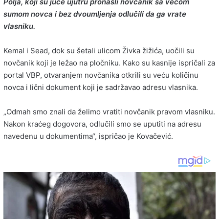
Polja, koji su juče ujutru pronašli novčanik sa većom
sumom novca i bez dvoumljenja odlučili da ga vrate
vlasniku.
Kemal i Sead, dok su šetali ulicom Živka žižića, uočili su
novčanik koji je ležao na pločniku. Kako su kasnije ispričali za
portal VBP, otvaranjem novčanika otkrili su veću količinu
novca i lični dokument koji je sadržavao adresu vlasnika.
„Odmah smo znali da želimo vratiti novčanik pravom vlasniku.
Nakon kraćeg dogovora, odlučili smo se uputiti na adresu
navedenu u dokumentima“, ispričao je Kovačević.