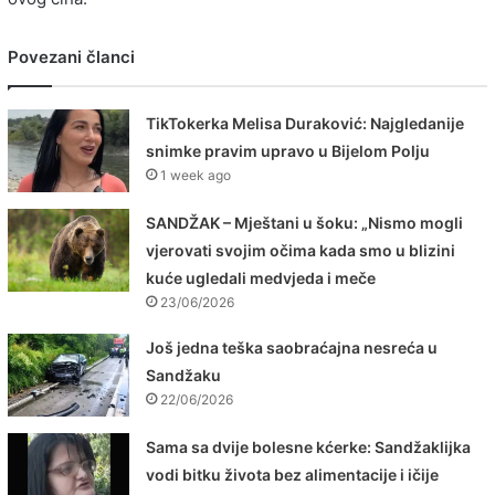
Povezani članci
TikTokerka Melisa Duraković: Najgledanije
snimke pravim upravo u Bijelom Polju
1 week ago
SANDŽAK – Mještani u šoku: „Nismo mogli
vjerovati svojim očima kada smo u blizini
kuće ugledali medvjeda i meče
23/06/2026
Još jedna teška saobraćajna nesreća u
Sandžaku
22/06/2026
Sama sa dvije bolesne kćerke: Sandžaklijka
vodi bitku života bez alimentacije i ičije