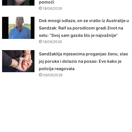
pomoći
18/06/2026
Dok mnogi odlaze, on se vratio iz Australije u
Sandzak: Raif sa porodicom gradi život na
selu: ”Svoj sam gazda što je najvažnije”
18/06/2026
Sandžaklija mjesecima proganjao ženu, slao
joj poruke i dolazio na posao: Evo kako je
policija reagovala
09/06/2026