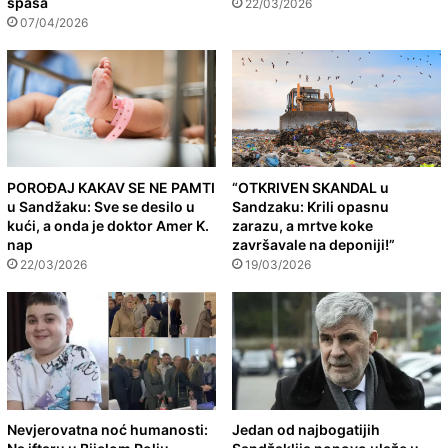
spaša
22/03/2026
07/04/2026
POROĐAJ KAKAV SE NE PAMTI
“OTKRIVEN SKANDAL u
u Sandžaku: Sve se desilo u
Sandzaku: Krili opasnu
kući, a onda je doktor Amer K.
zarazu, a mrtve koke
nap
završavale na deponiji!”
22/03/2026
19/03/2026
Nevjerovatna noć humanosti:
Jedan od najbogatijih