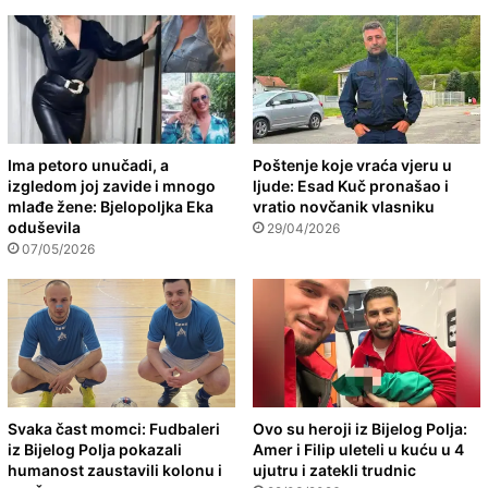
Ima petoro unučadi, a
Poštenje koje vraća vjeru u
izgledom joj zavide i mnogo
ljude: Esad Kuč pronašao i
mlađe žene: Bjelopoljka Eka
vratio novčanik vlasniku
oduševila
29/04/2026
07/05/2026
Svaka čast momci: Fudbaleri
Ovo su heroji iz Bijelog Polja:
iz Bijelog Polja pokazali
Amer i Filip uleteli u kuću u 4
humanost zaustavili kolonu i
ujutru i zatekli trudnic