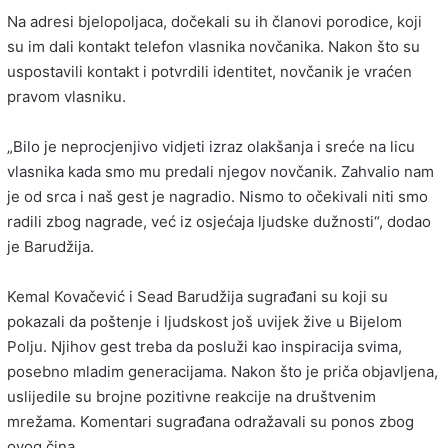
Na adresi bjelopoljaca, dočekali su ih članovi porodice, koji
su im dali kontakt telefon vlasnika novčanika. Nakon što su
uspostavili kontakt i potvrdili identitet, novčanik je vraćen
pravom vlasniku.
„Bilo je neprocjenjivo vidjeti izraz olakšanja i sreće na licu
vlasnika kada smo mu predali njegov novčanik. Zahvalio nam
je od srca i naš gest je nagradio. Nismo to očekivali niti smo
radili zbog nagrade, već iz osjećaja ljudske dužnosti“, dodao
je Barudžija.
Kemal Kovačević i Sead Barudžija sugrađani su koji su
pokazali da poštenje i ljudskost još uvijek žive u Bijelom
Polju. Njihov gest treba da posluži kao inspiracija svima,
posebno mladim generacijama. Nakon što je priča objavljena,
uslijedile su brojne pozitivne reakcije na društvenim
mrežama. Komentari sugrađana odražavali su ponos zbog
ovog čina.