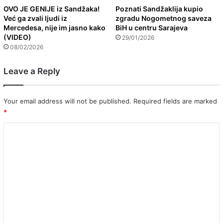
OVO JE GENIJE iz Sandžaka!
Poznati Sandžaklija kupio
Već ga zvali ljudi iz
zgradu Nogometnog saveza
Mercedesa, nije im jasno kako
BiH u centru Sarajeva
(VIDEO)
29/01/2026
08/02/2026
Leave a Reply
Your email address will not be published.
Required fields are marked
*
C
o
m
m
e
n
t