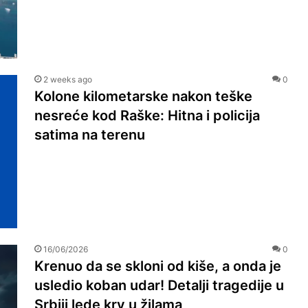
2 weeks ago
0
Kolone kilometarske nakon teške
nesreće kod Raške: Hitna i policija
satima na terenu
16/06/2026
0
Krenuo da se skloni od kiše, a onda je
usledio koban udar! Detalji tragedije u
Srbiji lede krv u žilama