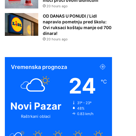
moći proći ovom dionicom
20 hours ago
OD DANAS U PONUDI / Lidl
napravio pometnju pred školu:
Ovi ruksaci koštaju manje od 700
dinara!
20 hours ago
Vremenska prognoza
24
℃
Novi Pazar
31º - 23º
48%
0.83 km/h
Raštrkani oblaci