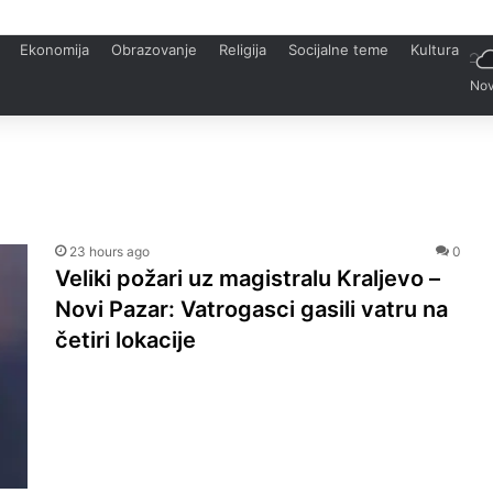
Ekonomija
Obrazovanje
Religija
Socijalne teme
Kultura
Nov
23 hours ago
0
Veliki požari uz magistralu Kraljevo –
Novi Pazar: Vatrogasci gasili vatru na
četiri lokacije