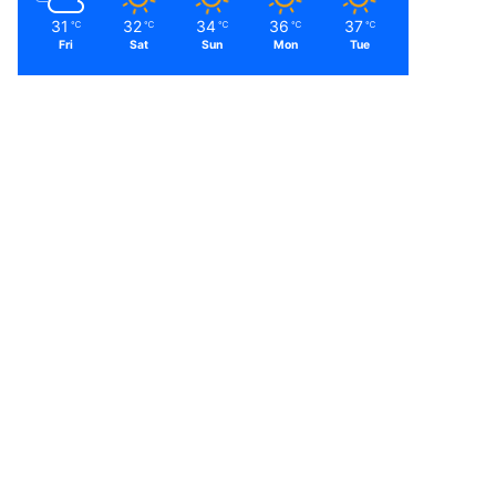
31
32
34
36
37
℃
℃
℃
℃
℃
Fri
Sat
Sun
Mon
Tue