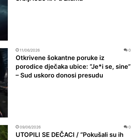
11/06/2026
0
Otkrivene šokantne poruke iz
porodice dječaka ubice: “Je*i se, sine”
– Sud uskoro donosi presudu
09/06/2026
0
UTOPILI SE DEČACI / “Pokušali su ih