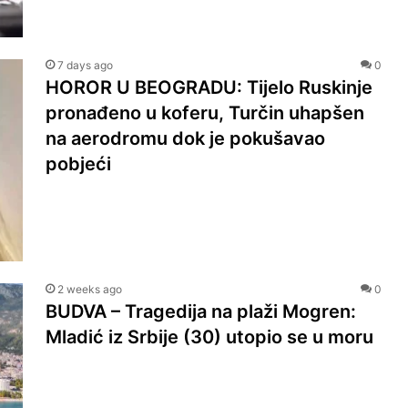
7 days ago
0
HOROR U BEOGRADU: Tijelo Ruskinje
pronađeno u koferu, Turčin uhapšen
na aerodromu dok je pokušavao
pobjeći
2 weeks ago
0
BUDVA – Tragedija na plaži Mogren:
Mladić iz Srbije (30) utopio se u moru