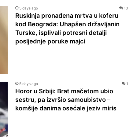
5 days ago
10
Ruskinja pronađena mrtva u koferu
kod Beograda: Uhapšen državljanin
Turske, isplivali potresni detalji
posljednje poruke majci
5 days ago
1
Horor u Srbiji: Brat mačetom ubio
sestru, pa izvršio samoubistvo –
komšije danima osećale jeziv miris