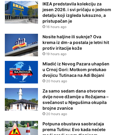
IKEA predstavila kolekciju za
jesen 2026. i svi pričaju o jednom
detalju koji izgleda luksuzno, a
pristupačan je
16 hours ago
Nosite haljine ili suknje? Ova
krema iz dm-a postala je letni hit
protiv iritacije kože
19 hours ago
Mladić iz Novog Pazara uhapšen
u Crnoj Gori: Motkom pretukao
dvojicu Tutinaca na Adi Bojani
20 hours ago
Za samo sedam dana otvorene
dvije nove džamije u Rožajama –
svečanost u Njegušima okupila
brojne zvanice
20 hours ago
Potpuna obustava saobraćaja
prema Tutinu: Evo kada nećete