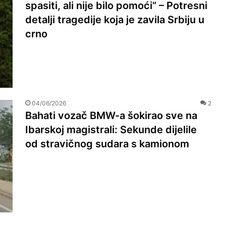
spasiti, ali nije bilo pomoći” – Potresni
detalji tragedije koja je zavila Srbiju u
crno
04/06/2026
2
Bahati vozač BMW-a šokirao sve na
Ibarskoj magistrali: Sekunde dijelile
od stravičnog sudara s kamionom