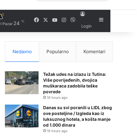
Facebook
X
YouTube
Instagram
Viber
Sidebar
℃
24
i Pazar
Login
Nedavno
Popularno
Komentari
Težak udes na izlazu iz Tutina:
Više povrijeđenih, dvojica
muškaraca zadobila teške
povrede
16 hours ago
Danas su svi poranili u LIDL zbog
ove posteljine / Izgleda kao iz
luksuznog hotela, a košta manje
od 1.000 dinara
16 hours ago